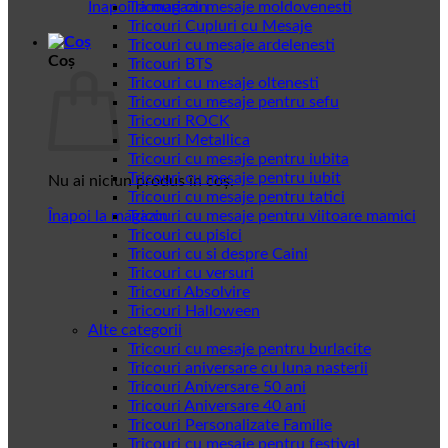
Înapoi la magazin
Tricouri cu mesaje moldovenesti
Tricouri Cupluri cu Mesaje
Tricouri cu mesaje ardelenesti
Coș
Tricouri BTS
Tricouri cu mesaje oltenesti
Tricouri cu mesaje pentru sefu
Tricouri ROCK
Tricouri Metallica
Tricouri cu mesaje pentru iubita
Tricouri cu mesaje pentru iubit
Nu ai niciun produs în coș.
Tricouri cu mesaje pentru tatici
Înapoi la magazin
Tricouri cu mesaje pentru viitoare mamici
Tricouri cu pisici
Tricouri cu si despre Caini
Tricouri cu versuri
Tricouri Absolvire
Tricouri Halloween
Alte categorii
Tricouri cu mesaje pentru burlacite
Tricouri aniversare cu luna nasterii
Tricouri Aniversare 50 ani
Tricouri Aniversare 40 ani
Tricouri Personalizate Familie
Tricouri cu mesaje pentru festival