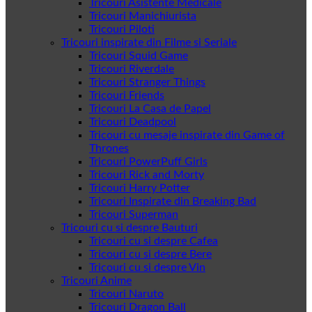
Tricouri Asistente Medicale
Tricouri Manichiurista
Tricouri Piloti
Tricouri inspirate din Filme si Seriale
Tricouri Squid Game
Tricouri Riverdale
Tricouri Stranger Things
Tricouri Friends
Tricouri La Casa de Papel
Tricouri Deadpool
Tricouri cu mesaje inspirate din Game of
Thrones
Tricouri PowerPuff Girls
Tricouri Rick and Morty
Tricouri Harry Potter
Tricouri Inspirate din Breaking Bad
Tricouri Superman
Tricouri cu si despre Bauturi
Tricouri cu si despre Cafea
Tricouri cu si despre Bere
Tricouri cu si despre Vin
Tricouri Anime
Tricouri Naruto
Tricouri Dragon Ball