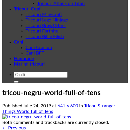
Tricouri Attack on Titan
Tricouri Copii
Tricouri Minecraft
Tricouri Lego Ninjago
Tricouri Brawl Stars
Tricouri Fortnite
Tricouri Billie Eilish
Cani
Cani Craciun
Cani BFF
Hanorace
Marimi tricouri
Caută
după:
tricou-negru-world-full-of-tens
Published
iulie 24, 2019
at
641 × 600
in
Tricou Stranger
Things World full of Tens
Both comments and trackbacks are currently closed.
←
Previous