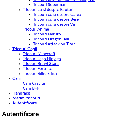
Tricouri Superman
Tricouri cu si despre Bauturi
Tricouri cu si despre Cafea
Tricouri cu si despre Bere
Tricouri cu si despre Vin
Tricouri Anime
Tricouri Naruto
Tricouri Dragon Ball
Tricouri Attack on Titan
Tricouri Copii
Tricouri Minecraft
Tricouri Lego Ninjago
Tricouri Brawl Stars
Tricouri Fortnite
Tricouri Billie Eilish
Cani
Cani Craciun
Cani BFF
Hanorace
Marimi tricouri
Autentificare
Autentificare