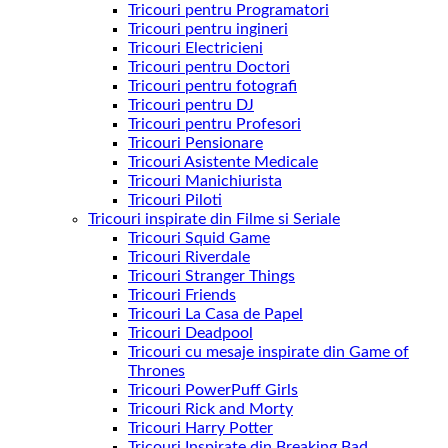
Tricouri pentru Programatori
Tricouri pentru ingineri
Tricouri Electricieni
Tricouri pentru Doctori
Tricouri pentru fotografi
Tricouri pentru DJ
Tricouri pentru Profesori
Tricouri Pensionare
Tricouri Asistente Medicale
Tricouri Manichiurista
Tricouri Piloti
Tricouri inspirate din Filme si Seriale
Tricouri Squid Game
Tricouri Riverdale
Tricouri Stranger Things
Tricouri Friends
Tricouri La Casa de Papel
Tricouri Deadpool
Tricouri cu mesaje inspirate din Game of
Thrones
Tricouri PowerPuff Girls
Tricouri Rick and Morty
Tricouri Harry Potter
Tricouri Inspirate din Breaking Bad