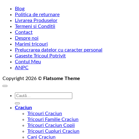
Blog
Politica de returnare
Livrarea Produselor
Termeni si Conditii
Contact
Despre noi
Marimi tricouri
Prelucrarea datelor cu caracter personal
Gaseste Tricoul Potrivit
Contul Meu
ANPC
Copyright 2026 ©
Flatsome Theme
Caută
după:
Craciun
Tricouri Craciun
Tricouri Familie Craciun
Tricouri Craciun Copii
Tricouri Cupluri Craciun
Cani Craciun