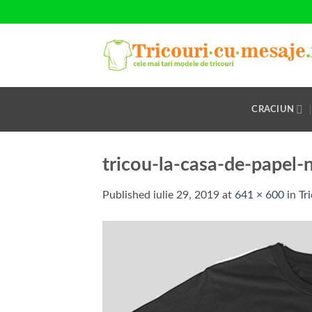
Skip
to
content
CRACIUN
tricou-la-casa-de-papel-
Published
iulie 29, 2019
at
641 × 600
in
Tr