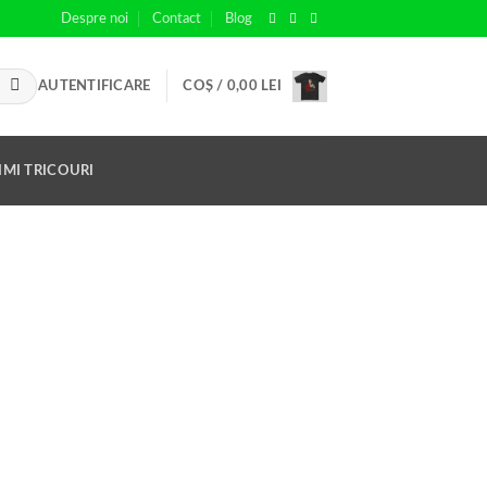
Despre noi
Contact
Blog
AUTENTIFICARE
COȘ /
0,00
LEI
IMI TRICOURI