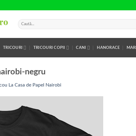
Caută
după:
TRICOURI
TRICOURI COPII
CANI
HANORACE
MAR
nairobi-negru
icou La Casa de Papel Nairobi