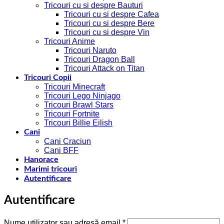
Tricouri cu si despre Bauturi
Tricouri cu si despre Cafea
Tricouri cu si despre Bere
Tricouri cu si despre Vin
Tricouri Anime
Tricouri Naruto
Tricouri Dragon Ball
Tricouri Attack on Titan
Tricouri Copii
Tricouri Minecraft
Tricouri Lego Ninjago
Tricouri Brawl Stars
Tricouri Fortnite
Tricouri Billie Eilish
Cani
Cani Craciun
Cani BFF
Hanorace
Marimi tricouri
Autentificare
Autentificare
Obligatoriu
Nume utilizator sau adresă email
*