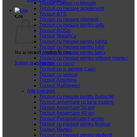
Tricouri Cupluri cu Mesaje
Tricouri cu mesaje ardelenesti
Tricouri BTS
Coș
Tricouri cu mesaje oltenesti
Tricouri cu mesaje pentru sefu
Tricouri ROCK
Tricouri Metallica
Tricouri cu mesaje pentru iubita
Tricouri cu mesaje pentru iubit
Nu ai niciun produs în coș.
Tricouri cu mesaje pentru tatici
Tricouri cu mesaje pentru viitoare mamici
Înapoi la magazin
Tricouri cu pisici
Tricouri cu si despre Caini
Tricouri cu versuri
Tricouri Absolvire
Tricouri Halloween
Alte categorii
Tricouri cu mesaje pentru burlacite
Tricouri aniversare cu luna nasterii
Tricouri Aniversare 50 ani
Tricouri Aniversare 40 ani
Tricouri Personalizate Familie
Tricouri cu mesaje pentru festival
Tricouri Mamici
Tricouri cu mesaje pentru studenti