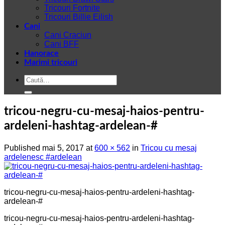
Tricouri Fortnite
Tricouri Billie Eilish
Cani
Cani Craciun
Cani BFF
Hanorace
Marimi tricouri
Caută
după:
tricou-negru-cu-mesaj-haios-pentru-
ardeleni-hashtag-ardelean-#
Published
mai 5, 2017
at
600 × 562
in
Tricou cu mesaj
ardelenesc #ardelean
tricou-negru-cu-mesaj-haios-pentru-ardeleni-hashtag-
ardelean-#
tricou-negru-cu-mesaj-haios-pentru-ardeleni-hashtag-