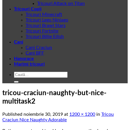
Tricouri Attack on Titan
Tricouri Copii
Tricouri Minecraft
Tricouri Lego Ninjago
Tricouri Brawl Stars
Tricouri Fortnite
Tricouri Billie Eilish
Cani
Cani Craciun
Cani BFF
Hanorace
Marimi tricouri
Caută
după:
tricou-craciun-naughty-but-nice-
multitask2
Published
noiembrie 30, 2019
at
1200 × 1200
in
Tricou
Craciun Nice Naughty Adorable