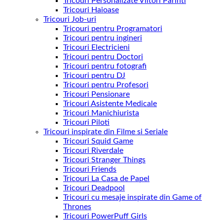
Tricouri Personalizate Viitori Parinti
Tricouri Haioase
Tricouri Job-uri
Tricouri pentru Programatori
Tricouri pentru ingineri
Tricouri Electricieni
Tricouri pentru Doctori
Tricouri pentru fotografi
Tricouri pentru DJ
Tricouri pentru Profesori
Tricouri Pensionare
Tricouri Asistente Medicale
Tricouri Manichiurista
Tricouri Piloti
Tricouri inspirate din Filme si Seriale
Tricouri Squid Game
Tricouri Riverdale
Tricouri Stranger Things
Tricouri Friends
Tricouri La Casa de Papel
Tricouri Deadpool
Tricouri cu mesaje inspirate din Game of
Thrones
Tricouri PowerPuff Girls