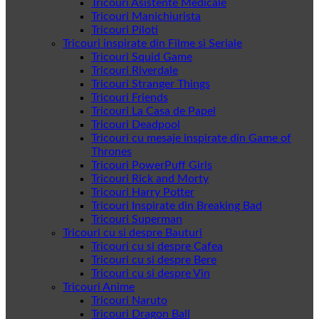
Tricouri Asistente Medicale
Tricouri Manichiurista
Tricouri Piloti
Tricouri inspirate din Filme si Seriale
Tricouri Squid Game
Tricouri Riverdale
Tricouri Stranger Things
Tricouri Friends
Tricouri La Casa de Papel
Tricouri Deadpool
Tricouri cu mesaje inspirate din Game of
Thrones
Tricouri PowerPuff Girls
Tricouri Rick and Morty
Tricouri Harry Potter
Tricouri Inspirate din Breaking Bad
Tricouri Superman
Tricouri cu si despre Bauturi
Tricouri cu si despre Cafea
Tricouri cu si despre Bere
Tricouri cu si despre Vin
Tricouri Anime
Tricouri Naruto
Tricouri Dragon Ball