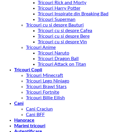
Tricouri Rick and Morty
Tricouri Harry Potter
Tricouri Inspirate din Breaking Bad
Tricouri Superman
Tricouri cu si despre Bauturi
Tricouri cu si despre Cafea
Tricouri cu si despre Bere
Tricouri cu si despre Vin
Tricouri Anime
Tricouri Naruto
Tricouri Dragon Ball
Tricouri Attack on Titan
Tricouri Copii
Tricouri Minecraft
Tricouri Lego Ninjago
Tricouri Brawl Stars
Tricouri Fortnite
Tricouri Billie Eilish
Cani
Cani Craciun
Cani BFF
Hanorace
Marimi tricouri
Autentificare