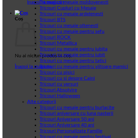
Înapoi la magazin
Tricouri cu mesaje moldovenesti
Tricouri Cupluri cu Mesaje
Tricouri cu mesaje ardelenesti
Coș
Tricouri BTS
Tricouri cu mesaje oltenesti
Tricouri cu mesaje pentru sefu
Tricouri ROCK
Tricouri Metallica
Tricouri cu mesaje pentru iubita
Tricouri cu mesaje pentru iubit
Nu ai niciun produs în coș.
Tricouri cu mesaje pentru tatici
Înapoi la magazin
Tricouri cu mesaje pentru viitoare mamici
Tricouri cu pisici
Tricouri cu si despre Caini
Tricouri cu versuri
Tricouri Absolvire
Tricouri Halloween
Alte categorii
Tricouri cu mesaje pentru burlacite
Tricouri aniversare cu luna nasterii
Tricouri Aniversare 50 ani
Tricouri Aniversare 40 ani
Tricouri Personalizate Familie
Tricouri cu mesaje pentru festival