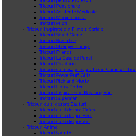
Tricouri pentru Profesori
Tricouri Pensionare
Tricouri Asistente Medicale
Tricouri Manichiurista
Tricouri Piloti
Tricouri inspirate din Filme si Seriale
Tricouri Squid Game
Tricouri Riverdale
Tricouri Stranger Things
Tricouri Friends
Tricouri La Casa de Papel
Tricouri Deadpool
Tricouri cu mesaje inspirate din Game of Thr
Tricouri PowerPuff Girls
Tricouri Rick and Morty
Tricouri Harry Potter
Tricouri Inspirate din Breaking Bad
Tricouri Superman
Tricouri cu si despre Bauturi
Tricouri cu si despre Cafea
Tricouri cu si despre Bere
Tricouri cu si despre Vin
Tricouri Anime
Tricouri Naruto