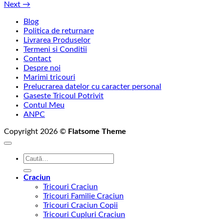
Next
→
Blog
Politica de returnare
Livrarea Produselor
Termeni si Conditii
Contact
Despre noi
Marimi tricouri
Prelucrarea datelor cu caracter personal
Gaseste Tricoul Potrivit
Contul Meu
ANPC
Copyright 2026 ©
Flatsome Theme
Caută
după:
Craciun
Tricouri Craciun
Tricouri Familie Craciun
Tricouri Craciun Copii
Tricouri Cupluri Craciun