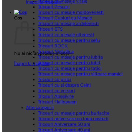
Tricouri cu mesaje virale
Înapoi la magazin
Tricouri Pescari
Tricouri cu mesaje moldovenesti
Coș
Tricouri Cupluri cu Mesaje
Tricouri cu mesaje ardelenesti
Tricouri BTS
Tricouri cu mesaje oltenesti
Tricouri cu mesaje pentru sefu
Tricouri ROCK
Tricouri Metallica
Nu ai niciun produs în coș.
Tricouri cu mesaje pentru iubita
Tricouri cu mesaje pentru iubit
Înapoi la magazin
Tricouri cu mesaje pentru tatici
Tricouri cu mesaje pentru viitoare mamici
Tricouri cu pisici
Tricouri cu si despre Caini
Tricouri cu versuri
Tricouri Absolvire
Tricouri Halloween
Alte categorii
Tricouri cu mesaje pentru burlacite
Tricouri aniversare cu luna nasterii
Tricouri Aniversare 50 ani
Tricouri Aniversare 40 ani