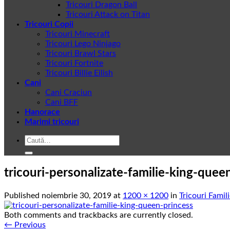
Tricouri Dragon Ball
Tricouri Attack on Titan
Tricouri Copii
Tricouri Minecraft
Tricouri Lego Ninjago
Tricouri Brawl Stars
Tricouri Fortnite
Tricouri Billie Eilish
Cani
Cani Craciun
Cani BFF
Hanorace
Marimi tricouri
Caută
după:
tricouri-personalizate-familie-king-quee
Published
noiembrie 30, 2019
at
1200 × 1200
in
Tricouri Fami
Both comments and trackbacks are currently closed.
←
Previous