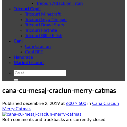
Tricouri Attack on Titan
Tricouri Copii
Tricouri Minecraft
Tricouri Lego Ninjago
Tricouri Brawl Stars
Tricouri Fortnite
Tricouri Billie Eilish
Cani
Cani Craciun
Cani BFF
Hanorace
Marimi tricouri
Caută
după:
cana-cu-mesaj-craciun-merry-catmas
Published
decembrie 2, 2019
at
600 × 600
in
Cana Craciun
Merry Catmas
Both comments and trackbacks are currently closed.