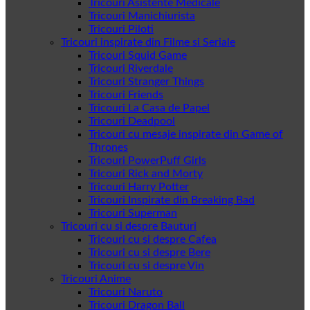
Tricouri Asistente Medicale
Tricouri Manichiurista
Tricouri Piloti
Tricouri inspirate din Filme si Seriale
Tricouri Squid Game
Tricouri Riverdale
Tricouri Stranger Things
Tricouri Friends
Tricouri La Casa de Papel
Tricouri Deadpool
Tricouri cu mesaje inspirate din Game of
Thrones
Tricouri PowerPuff Girls
Tricouri Rick and Morty
Tricouri Harry Potter
Tricouri Inspirate din Breaking Bad
Tricouri Superman
Tricouri cu si despre Bauturi
Tricouri cu si despre Cafea
Tricouri cu si despre Bere
Tricouri cu si despre Vin
Tricouri Anime
Tricouri Naruto
Tricouri Dragon Ball