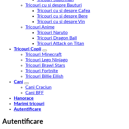
Tricouri cu si despre Bauturi
Tricouri cu si despre Cafea
Tricouri cu si despre Bere
Tricouri cu si despre Vin
Tricouri Anime
Tricouri Naruto
Tricouri Dragon Ball
Tricouri Attack on Titan
Tricouri Copii
Tricouri Minecraft
Tricouri Lego Ninjago
Tricouri Brawl Stars
Tricouri Fortnite
Tricouri Billie Eilish
Cani
Cani Craciun
Cani BFF
Hanorace
Marimi tricouri
Autentificare
Autentificare