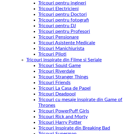
Tricouri pentru ingineri
Tricouri Electricieni
Tricouri pentru Doctori
Tricouri pentru fotografi
Tricouri pentru DJ
Tricouri pentru Profesori
Tricouri Pensionare
Tricouri Asistente Medicale
Tricouri Manichiurista
Tricouri Piloti
Tricouri inspirate din Filme si Seriale
Tricouri Squid Game
Tricouri Riverdale
Tricouri Stranger Things
Tricouri Friends
Tricouri La Casa de Papel
Tricouri Deadpool
Tricouri cu mesaje inspirate din Game of
Thrones
Tricouri PowerPuff Girls
Tricouri Rick and Morty
Tricouri Harry Potter
Tricouri Inspirate din Breaking Bad
Tricouri Superman