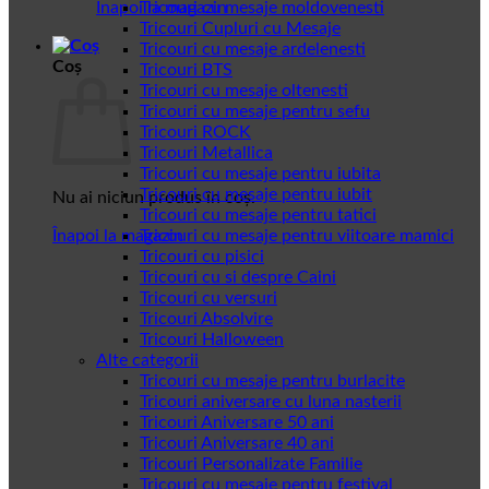
Înapoi la magazin
Tricouri cu mesaje moldovenesti
Tricouri Cupluri cu Mesaje
Tricouri cu mesaje ardelenesti
Coș
Tricouri BTS
Tricouri cu mesaje oltenesti
Tricouri cu mesaje pentru sefu
Tricouri ROCK
Tricouri Metallica
Tricouri cu mesaje pentru iubita
Tricouri cu mesaje pentru iubit
Nu ai niciun produs în coș.
Tricouri cu mesaje pentru tatici
Înapoi la magazin
Tricouri cu mesaje pentru viitoare mamici
Tricouri cu pisici
Tricouri cu si despre Caini
Tricouri cu versuri
Tricouri Absolvire
Tricouri Halloween
Alte categorii
Tricouri cu mesaje pentru burlacite
Tricouri aniversare cu luna nasterii
Tricouri Aniversare 50 ani
Tricouri Aniversare 40 ani
Tricouri Personalizate Familie
Tricouri cu mesaje pentru festival