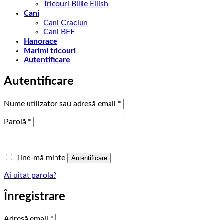
Tricouri Billie Eilish
Cani
Cani Craciun
Cani BFF
Hanorace
Marimi tricouri
Autentificare
Autentificare
Obligatoriu
Nume utilizator sau adresă email
*
Obligatoriu
Parolă
*
Ține-mă minte
Autentificare
Ai uitat parola?
Înregistrare
Obligatoriu
Adresă email
*