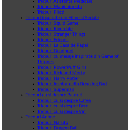
Tricouri Asistente Medicale
Tricouri Manichiurista
Tricouri Piloti
Tricouri inspirate din Filme si Seriale
Tricouri Squid Game
Tricouri Riverdale
Tricouri Stranger Things
Tricouri Friends
Tricouri La Casa de Papel
Tricouri Deadpool
Tricouri cu mesaje inspirate din Game of
Thrones
Tricouri PowerPuff Girls
Tricouri Rick and Morty
Tricouri Harry Potter
Tricouri Inspirate din Breaking Bad
Tricouri Superman
Tricouri cu si despre Bauturi
Tricouri cu si despre Cafea
Tricouri cu si despre Bere
Tricouri cu si despre Vin
Tricouri Anime
Tricouri Naruto
Tricouri Dragon Ball