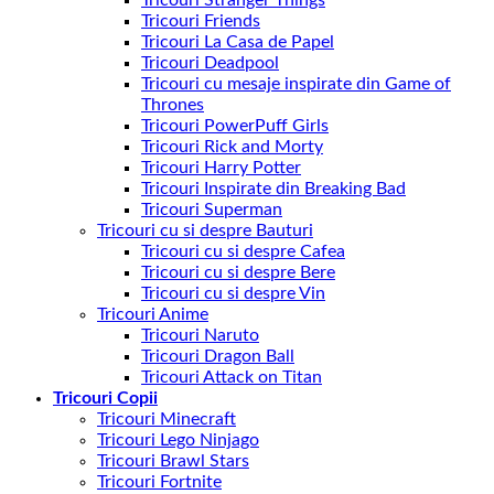
Tricouri Friends
Tricouri La Casa de Papel
Tricouri Deadpool
Tricouri cu mesaje inspirate din Game of
Thrones
Tricouri PowerPuff Girls
Tricouri Rick and Morty
Tricouri Harry Potter
Tricouri Inspirate din Breaking Bad
Tricouri Superman
Tricouri cu si despre Bauturi
Tricouri cu si despre Cafea
Tricouri cu si despre Bere
Tricouri cu si despre Vin
Tricouri Anime
Tricouri Naruto
Tricouri Dragon Ball
Tricouri Attack on Titan
Tricouri Copii
Tricouri Minecraft
Tricouri Lego Ninjago
Tricouri Brawl Stars
Tricouri Fortnite