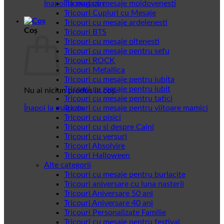
Înapoi la magazin
Tricouri cu mesaje moldovenesti
Tricouri Cupluri cu Mesaje
Tricouri cu mesaje ardelenesti
Coș
Tricouri BTS
Tricouri cu mesaje oltenesti
Tricouri cu mesaje pentru sefu
Tricouri ROCK
Tricouri Metallica
Tricouri cu mesaje pentru iubita
Tricouri cu mesaje pentru iubit
Nu ai niciun produs în coș.
Tricouri cu mesaje pentru tatici
Înapoi la magazin
Tricouri cu mesaje pentru viitoare mamici
Tricouri cu pisici
Tricouri cu si despre Caini
Tricouri cu versuri
Tricouri Absolvire
Tricouri Halloween
Alte categorii
Tricouri cu mesaje pentru burlacite
Tricouri aniversare cu luna nasterii
Tricouri Aniversare 50 ani
Tricouri Aniversare 40 ani
Tricouri Personalizate Familie
Tricouri cu mesaje pentru festival