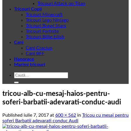
Tricouri Attack on Titan
Tricouri Copii
Tricouri Minecraft
Tricouri Lego Ninjago
Tricouri Brawl Stars
Tricouri Fortnite
Tricouri Billie Eilish
Cani
Cani Craciun
Cani BFF
Hanorace
Marimi tricouri
Caută
după:
tricou-alb-cu-mesaj-haios-pentru-
soferi-barbatii-adevarati-conduc-audi
Published
iulie 7, 2017
at
600 × 562
in
Tricou cu mesaj pentru
soferi Barbatii adevarati conduc Audi