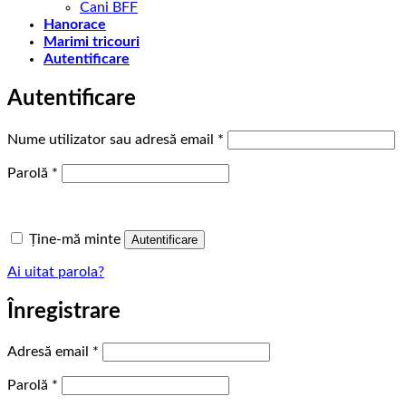
Cani BFF
Hanorace
Marimi tricouri
Autentificare
Autentificare
Obligatoriu
Nume utilizator sau adresă email
*
Obligatoriu
Parolă
*
Ține-mă minte
Autentificare
Ai uitat parola?
Înregistrare
Obligatoriu
Adresă email
*
Obligatoriu
Parolă
*