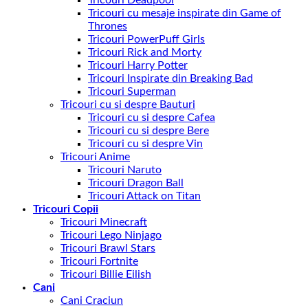
Tricouri cu mesaje inspirate din Game of
Thrones
Tricouri PowerPuff Girls
Tricouri Rick and Morty
Tricouri Harry Potter
Tricouri Inspirate din Breaking Bad
Tricouri Superman
Tricouri cu si despre Bauturi
Tricouri cu si despre Cafea
Tricouri cu si despre Bere
Tricouri cu si despre Vin
Tricouri Anime
Tricouri Naruto
Tricouri Dragon Ball
Tricouri Attack on Titan
Tricouri Copii
Tricouri Minecraft
Tricouri Lego Ninjago
Tricouri Brawl Stars
Tricouri Fortnite
Tricouri Billie Eilish
Cani
Cani Craciun