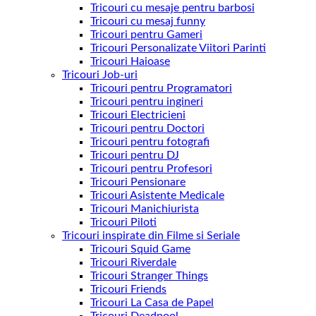
Tricouri cu mesaje pentru barbosi
Tricouri cu mesaj funny
Tricouri pentru Gameri
Tricouri Personalizate Viitori Parinti
Tricouri Haioase
Tricouri Job-uri
Tricouri pentru Programatori
Tricouri pentru ingineri
Tricouri Electricieni
Tricouri pentru Doctori
Tricouri pentru fotografi
Tricouri pentru DJ
Tricouri pentru Profesori
Tricouri Pensionare
Tricouri Asistente Medicale
Tricouri Manichiurista
Tricouri Piloti
Tricouri inspirate din Filme si Seriale
Tricouri Squid Game
Tricouri Riverdale
Tricouri Stranger Things
Tricouri Friends
Tricouri La Casa de Papel
Tricouri Deadpool