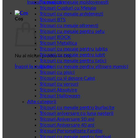
Înapoi la magazin
Tricouri cu mesaje moldovenesti
Tricouri Cupluri cu Mesaje
Tricouri cu mesaje ardelenesti
Coș
Tricouri BTS
Tricouri cu mesaje oltenesti
Tricouri cu mesaje pentru sefu
Tricouri ROCK
Tricouri Metallica
Tricouri cu mesaje pentru iubita
Tricouri cu mesaje pentru iubit
Nu ai niciun produs în coș.
Tricouri cu mesaje pentru tatici
Înapoi la magazin
Tricouri cu mesaje pentru viitoare mamici
Tricouri cu pisici
Tricouri cu si despre Caini
Tricouri cu versuri
Tricouri Absolvire
Tricouri Halloween
Alte categorii
Tricouri cu mesaje pentru burlacite
Tricouri aniversare cu luna nasterii
Tricouri Aniversare 50 ani
Tricouri Aniversare 40 ani
Tricouri Personalizate Familie
Tricouri cu mesaje pentru festival