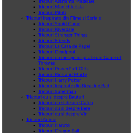
Tricouri Asistente Medicale
Tricouri Manichiurista
Tricouri Piloti
Tricouri inspirate din Filme si Seriale
Tricouri Squid Game
Tricouri Riverdale
Tricouri Stranger Things
Tricouri Friends
Tricouri La Casa de Papel
Tricouri Deadpool
Tricouri cu mesaje inspirate din Game of
Thrones
Tricouri PowerPuff Girls
Tricouri Rick and Morty
Tricouri Harry Potter
Tricouri Inspirate din Breaking Bad
Tricouri Superman
Tricouri cu si despre Bauturi
Tricouri cu si despre Cafea
Tricouri cu si despre Bere
Tricouri cu si despre Vin
Tricouri Anime
Tricouri Naruto
Tricouri Dragon Ball