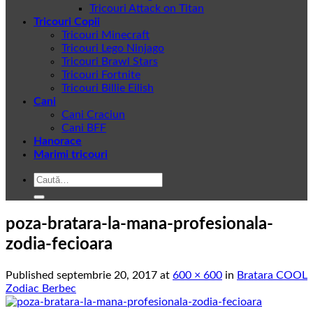
Tricouri Attack on Titan
Tricouri Copii
Tricouri Minecraft
Tricouri Lego Ninjago
Tricouri Brawl Stars
Tricouri Fortnite
Tricouri Billie Eilish
Cani
Cani Craciun
Cani BFF
Hanorace
Marimi tricouri
Caută
după:
poza-bratara-la-mana-profesionala-
zodia-fecioara
Published
septembrie 20, 2017
at
600 × 600
in
Bratara COOL
Zodiac Berbec