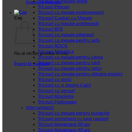
Tricouri cu mesaje virale
Înapoi la magazin
Tricouri Pescari
Tricouri cu mesaje moldovenesti
Coș
Tricouri Cupluri cu Mesaje
Tricouri cu mesaje ardelenesti
Tricouri BTS
Tricouri cu mesaje oltenesti
Tricouri cu mesaje pentru sefu
Tricouri ROCK
Tricouri Metallica
Nu ai niciun produs în coș.
Tricouri cu mesaje pentru iubita
Tricouri cu mesaje pentru iubit
Înapoi la magazin
Tricouri cu mesaje pentru tatici
Tricouri cu mesaje pentru viitoare mamici
Tricouri cu pisici
Tricouri cu si despre Caini
Tricouri cu versuri
Tricouri Absolvire
Tricouri Halloween
Alte categorii
Tricouri cu mesaje pentru burlacite
Tricouri aniversare cu luna nasterii
Tricouri Aniversare 50 ani
Tricouri Aniversare 40 ani