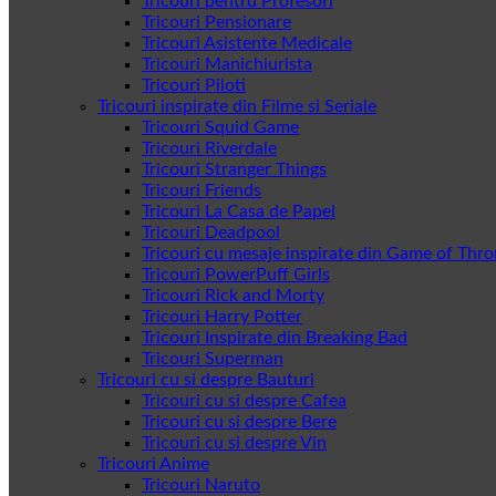
Tricouri pentru Profesori
Tricouri Pensionare
Tricouri Asistente Medicale
Tricouri Manichiurista
Tricouri Piloti
Tricouri inspirate din Filme si Seriale
Tricouri Squid Game
Tricouri Riverdale
Tricouri Stranger Things
Tricouri Friends
Tricouri La Casa de Papel
Tricouri Deadpool
Tricouri cu mesaje inspirate din Game of Thr
Tricouri PowerPuff Girls
Tricouri Rick and Morty
Tricouri Harry Potter
Tricouri Inspirate din Breaking Bad
Tricouri Superman
Tricouri cu si despre Bauturi
Tricouri cu si despre Cafea
Tricouri cu si despre Bere
Tricouri cu si despre Vin
Tricouri Anime
Tricouri Naruto