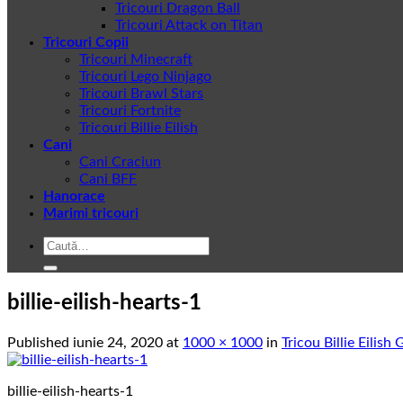
Tricouri Dragon Ball
Tricouri Attack on Titan
Tricouri Copii
Tricouri Minecraft
Tricouri Lego Ninjago
Tricouri Brawl Stars
Tricouri Fortnite
Tricouri Billie Eilish
Cani
Cani Craciun
Cani BFF
Hanorace
Marimi tricouri
Caută
după:
billie-eilish-hearts-1
Published
iunie 24, 2020
at
1000 × 1000
in
Tricou Billie Eilish
billie-eilish-hearts-1