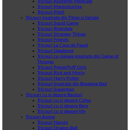
Tricouri Asistente Medicale
Tricouri Manichiurista
Tricouri Piloti
Tricouri inspirate din Filme si Seriale
Tricouri Squid Game
Tricouri Riverdale
Tricouri Stranger Things
Tricouri Friends
Tricouri La Casa de Papel
Tricouri Deadpool
Tricouri cu mesaje inspirate din Game of
Thrones
Tricouri PowerPuff Girls
Tricouri Rick and Morty
Tricouri Harry Potter
Tricouri Inspirate din Breaking Bad
Tricouri Superman
Tricouri cu si despre Bauturi
Tricouri cu si despre Cafea
Tricouri cu si despre Bere
Tricouri cu si despre Vin
Tricouri Anime
Tricouri Naruto
Tricouri Dragon Ball