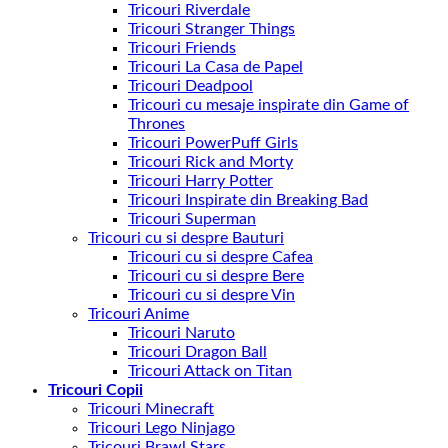
Tricouri Riverdale
Tricouri Stranger Things
Tricouri Friends
Tricouri La Casa de Papel
Tricouri Deadpool
Tricouri cu mesaje inspirate din Game of
Thrones
Tricouri PowerPuff Girls
Tricouri Rick and Morty
Tricouri Harry Potter
Tricouri Inspirate din Breaking Bad
Tricouri Superman
Tricouri cu si despre Bauturi
Tricouri cu si despre Cafea
Tricouri cu si despre Bere
Tricouri cu si despre Vin
Tricouri Anime
Tricouri Naruto
Tricouri Dragon Ball
Tricouri Attack on Titan
Tricouri Copii
Tricouri Minecraft
Tricouri Lego Ninjago
Tricouri Brawl Stars