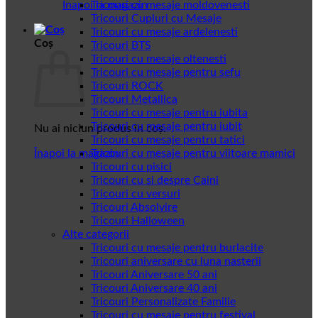
Înapoi la magazin
Tricouri cu mesaje moldovenesti
Tricouri Cupluri cu Mesaje
Tricouri cu mesaje ardelenesti
Coș
Tricouri BTS
Tricouri cu mesaje oltenesti
Tricouri cu mesaje pentru sefu
Tricouri ROCK
Tricouri Metallica
Tricouri cu mesaje pentru iubita
Tricouri cu mesaje pentru iubit
Nu ai niciun produs în coș.
Tricouri cu mesaje pentru tatici
Înapoi la magazin
Tricouri cu mesaje pentru viitoare mamici
Tricouri cu pisici
Tricouri cu si despre Caini
Tricouri cu versuri
Tricouri Absolvire
Tricouri Halloween
Alte categorii
Tricouri cu mesaje pentru burlacite
Tricouri aniversare cu luna nasterii
Tricouri Aniversare 50 ani
Tricouri Aniversare 40 ani
Tricouri Personalizate Familie
Tricouri cu mesaje pentru festival