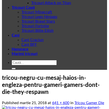
Tricouri Attack on Titan
Tricouri Copii
Tricouri Minecraft
Tricouri Lego Ninjago
Tricouri Brawl Stars
Tricouri Fortnite
Tricouri Billie Eilish
Cani
Cani Craciun
Cani BFF
Hanorace
Marimi tricouri
Caută
după:
tricou-negru-cu-mesaj-haios-in-
engleza-pentru-gameri-gamers-dont-
die-they-respawn
Published
martie 21, 2018
at
641 × 600
in
Tricou Gamer Die