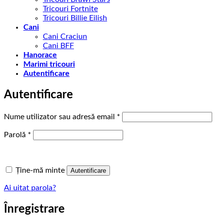
Tricouri Fortnite
Tricouri Billie Eilish
Cani
Cani Craciun
Cani BFF
Hanorace
Marimi tricouri
Autentificare
Autentificare
Obligatoriu
Nume utilizator sau adresă email
*
Obligatoriu
Parolă
*
Ține-mă minte
Autentificare
Ai uitat parola?
Înregistrare