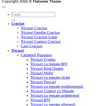
Copyright 2026 ©
Flatsome Theme
Caută
după:
Craciun
Tricouri Craciun
Tricouri Familie Craciun
Tricouri Craciun Copii
Tricouri Cupluri Craciun
Cani Craciun
Tricouri
Categorii Populare
Tricouri Crypto
Tricouri cu mesaje BFF
Tricouri King Queen
Tricouri Moto
Tricouri cu mesaje virale
Tricouri Pescari
Tricouri cu mesaje moldovenesti
Tricouri Cupluri cu Mesaje
Tricouri cu mesaje ardelenesti
Tricouri BTS
Tricouri cu mesaje oltenesti