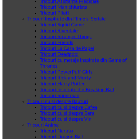
Tricouri Asistente Medicale
Tricouri Manichiurista
Tricouri Piloti
Tricouri inspirate din Filme si Seriale
Tricouri Squid Game
Tricouri Riverdale
Tricouri Stranger Things
Tricouri Friends
Tricouri La Casa de Papel
Tricouri Deadpool
Tricouri cu mesaje inspirate din Game of
Thrones
Tricouri PowerPuff Girls
Tricouri Rick and Morty
Tricouri Harry Potter
Tricouri Inspirate din Breaking Bad
Tricouri Superman
Tricouri cu si despre Bauturi
Tricouri cu si despre Cafea
Tricouri cu si despre Bere
Tricouri cu si despre Vin
Tricouri Anime
Tricouri Naruto
Tricouri Dragon Ball