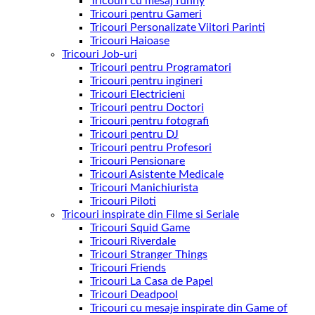
Tricouri cu mesaj funny
Tricouri pentru Gameri
Tricouri Personalizate Viitori Parinti
Tricouri Haioase
Tricouri Job-uri
Tricouri pentru Programatori
Tricouri pentru ingineri
Tricouri Electricieni
Tricouri pentru Doctori
Tricouri pentru fotografi
Tricouri pentru DJ
Tricouri pentru Profesori
Tricouri Pensionare
Tricouri Asistente Medicale
Tricouri Manichiurista
Tricouri Piloti
Tricouri inspirate din Filme si Seriale
Tricouri Squid Game
Tricouri Riverdale
Tricouri Stranger Things
Tricouri Friends
Tricouri La Casa de Papel
Tricouri Deadpool
Tricouri cu mesaje inspirate din Game of