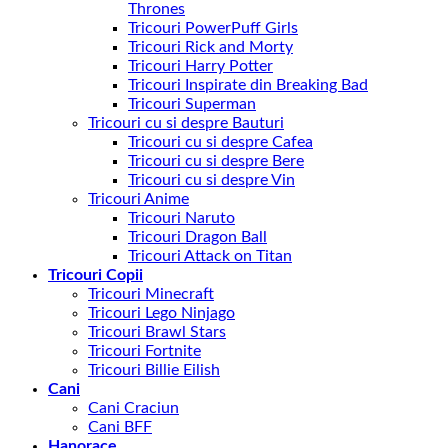
Thrones
Tricouri PowerPuff Girls
Tricouri Rick and Morty
Tricouri Harry Potter
Tricouri Inspirate din Breaking Bad
Tricouri Superman
Tricouri cu si despre Bauturi
Tricouri cu si despre Cafea
Tricouri cu si despre Bere
Tricouri cu si despre Vin
Tricouri Anime
Tricouri Naruto
Tricouri Dragon Ball
Tricouri Attack on Titan
Tricouri Copii
Tricouri Minecraft
Tricouri Lego Ninjago
Tricouri Brawl Stars
Tricouri Fortnite
Tricouri Billie Eilish
Cani
Cani Craciun
Cani BFF
Hanorace