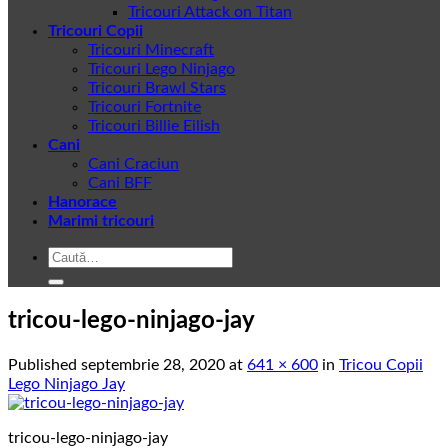
Tricouri Attack on Titan
Tricouri Copii
Tricouri Minecraft
Tricouri Lego Ninjago
Tricouri Brawl Stars
Tricouri Fortnite
Tricouri Billie Eilish
Cani
Cani Craciun
Cani BFF
Hanorace
Marimi tricouri
Caută
după:
tricou-lego-ninjago-jay
Published
septembrie 28, 2020
at
641 × 600
in
Tricou Copii
Lego Ninjago Jay
tricou-lego-ninjago-jay