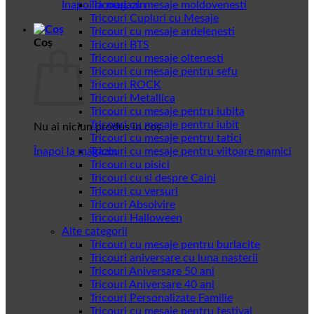
Înapoi la magazin
Tricouri cu mesaje moldovenesti
Tricouri Cupluri cu Mesaje
Tricouri cu mesaje ardelenesti
Coș
Tricouri BTS
Tricouri cu mesaje oltenesti
Tricouri cu mesaje pentru sefu
Tricouri ROCK
Tricouri Metallica
Tricouri cu mesaje pentru iubita
Tricouri cu mesaje pentru iubit
Nu ai niciun produs în coș.
Tricouri cu mesaje pentru tatici
Înapoi la magazin
Tricouri cu mesaje pentru viitoare mamici
Tricouri cu pisici
Tricouri cu si despre Caini
Tricouri cu versuri
Tricouri Absolvire
Tricouri Halloween
Alte categorii
Tricouri cu mesaje pentru burlacite
Tricouri aniversare cu luna nasterii
Tricouri Aniversare 50 ani
Tricouri Aniversare 40 ani
Tricouri Personalizate Familie
Tricouri cu mesaje pentru festival