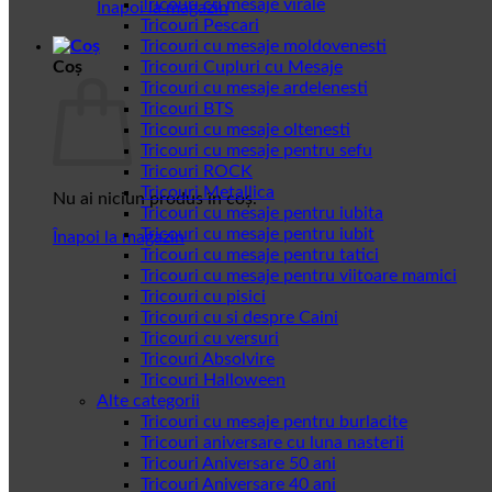
Tricouri cu mesaje virale
Înapoi la magazin
Tricouri Pescari
Tricouri cu mesaje moldovenesti
Coș
Tricouri Cupluri cu Mesaje
Tricouri cu mesaje ardelenesti
Tricouri BTS
Tricouri cu mesaje oltenesti
Tricouri cu mesaje pentru sefu
Tricouri ROCK
Tricouri Metallica
Nu ai niciun produs în coș.
Tricouri cu mesaje pentru iubita
Tricouri cu mesaje pentru iubit
Înapoi la magazin
Tricouri cu mesaje pentru tatici
Tricouri cu mesaje pentru viitoare mamici
Tricouri cu pisici
Tricouri cu si despre Caini
Tricouri cu versuri
Tricouri Absolvire
Tricouri Halloween
Alte categorii
Tricouri cu mesaje pentru burlacite
Tricouri aniversare cu luna nasterii
Tricouri Aniversare 50 ani
Tricouri Aniversare 40 ani