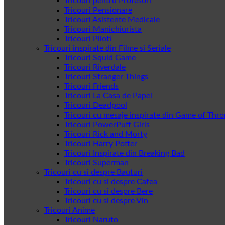
Tricouri pentru Profesori
Tricouri Pensionare
Tricouri Asistente Medicale
Tricouri Manichiurista
Tricouri Piloti
Tricouri inspirate din Filme si Seriale
Tricouri Squid Game
Tricouri Riverdale
Tricouri Stranger Things
Tricouri Friends
Tricouri La Casa de Papel
Tricouri Deadpool
Tricouri cu mesaje inspirate din Game of Thr
Tricouri PowerPuff Girls
Tricouri Rick and Morty
Tricouri Harry Potter
Tricouri Inspirate din Breaking Bad
Tricouri Superman
Tricouri cu si despre Bauturi
Tricouri cu si despre Cafea
Tricouri cu si despre Bere
Tricouri cu si despre Vin
Tricouri Anime
Tricouri Naruto