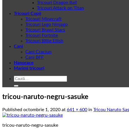
Tricouri Dragon Ball
Tricouri Attack on Titan
Tricouri Copii
Tricouri Minecraft
Tricouri Lego Ninjago
Tricouri Brawl Stars
Tricouri Fortnite
Tricouri Billie Eilish
Cani
Cani Craciun
Cani BFF
Hanorace
Marimi tricouri
Caută
după:
tricou-naruto-negru-sasuke
Published
octombrie 1, 2020
at
641 × 600
in
Tricou Naruto Sa
tricou-naruto-negru-sasuke