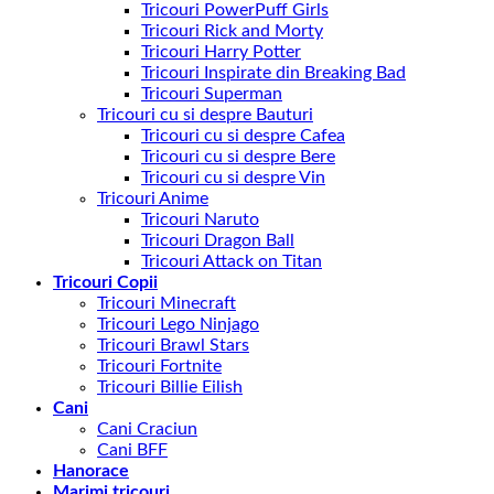
Tricouri PowerPuff Girls
Tricouri Rick and Morty
Tricouri Harry Potter
Tricouri Inspirate din Breaking Bad
Tricouri Superman
Tricouri cu si despre Bauturi
Tricouri cu si despre Cafea
Tricouri cu si despre Bere
Tricouri cu si despre Vin
Tricouri Anime
Tricouri Naruto
Tricouri Dragon Ball
Tricouri Attack on Titan
Tricouri Copii
Tricouri Minecraft
Tricouri Lego Ninjago
Tricouri Brawl Stars
Tricouri Fortnite
Tricouri Billie Eilish
Cani
Cani Craciun
Cani BFF
Hanorace
Marimi tricouri