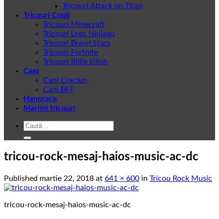
Tricouri Attack on Titan
Tricouri Copii
Tricouri Minecraft
Tricouri Lego Ninjago
Tricouri Brawl Stars
Tricouri Fortnite
Tricouri Billie Eilish
Cani
Cani Craciun
Cani BFF
Hanorace
Marimi tricouri
Caută
după:
tricou-rock-mesaj-haios-music-ac-dc
Published
martie 22, 2018
at
641 × 600
in
Tricou Rock Music
tricou-rock-mesaj-haios-music-ac-dc