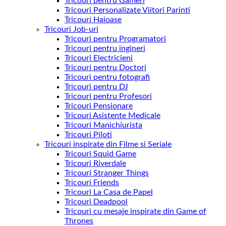
Tricouri pentru Gameri
Tricouri Personalizate Viitori Parinti
Tricouri Haioase
Tricouri Job-uri
Tricouri pentru Programatori
Tricouri pentru ingineri
Tricouri Electricieni
Tricouri pentru Doctori
Tricouri pentru fotografi
Tricouri pentru DJ
Tricouri pentru Profesori
Tricouri Pensionare
Tricouri Asistente Medicale
Tricouri Manichiurista
Tricouri Piloti
Tricouri inspirate din Filme si Seriale
Tricouri Squid Game
Tricouri Riverdale
Tricouri Stranger Things
Tricouri Friends
Tricouri La Casa de Papel
Tricouri Deadpool
Tricouri cu mesaje inspirate din Game of
Thrones