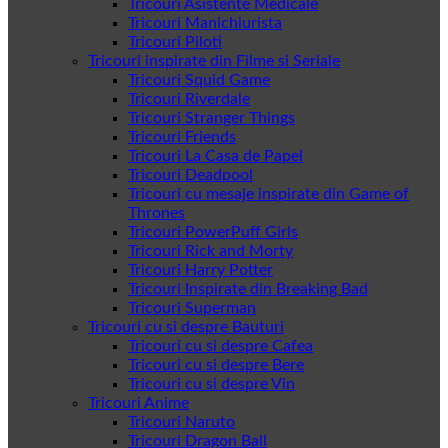
Tricouri Asistente Medicale
Tricouri Manichiurista
Tricouri Piloti
Tricouri inspirate din Filme si Seriale
Tricouri Squid Game
Tricouri Riverdale
Tricouri Stranger Things
Tricouri Friends
Tricouri La Casa de Papel
Tricouri Deadpool
Tricouri cu mesaje inspirate din Game of
Thrones
Tricouri PowerPuff Girls
Tricouri Rick and Morty
Tricouri Harry Potter
Tricouri Inspirate din Breaking Bad
Tricouri Superman
Tricouri cu si despre Bauturi
Tricouri cu si despre Cafea
Tricouri cu si despre Bere
Tricouri cu si despre Vin
Tricouri Anime
Tricouri Naruto
Tricouri Dragon Ball