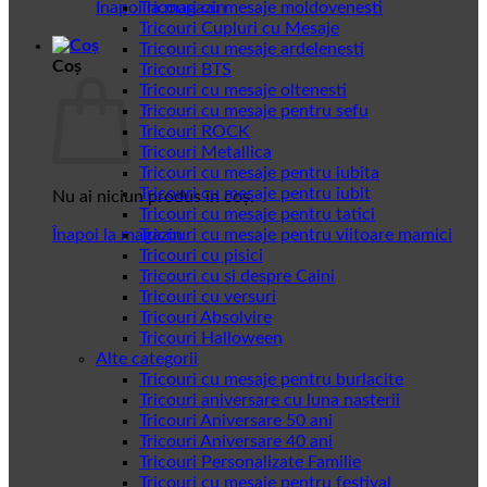
Înapoi la magazin
Tricouri cu mesaje moldovenesti
Tricouri Cupluri cu Mesaje
Tricouri cu mesaje ardelenesti
Coș
Tricouri BTS
Tricouri cu mesaje oltenesti
Tricouri cu mesaje pentru sefu
Tricouri ROCK
Tricouri Metallica
Tricouri cu mesaje pentru iubita
Tricouri cu mesaje pentru iubit
Nu ai niciun produs în coș.
Tricouri cu mesaje pentru tatici
Înapoi la magazin
Tricouri cu mesaje pentru viitoare mamici
Tricouri cu pisici
Tricouri cu si despre Caini
Tricouri cu versuri
Tricouri Absolvire
Tricouri Halloween
Alte categorii
Tricouri cu mesaje pentru burlacite
Tricouri aniversare cu luna nasterii
Tricouri Aniversare 50 ani
Tricouri Aniversare 40 ani
Tricouri Personalizate Familie
Tricouri cu mesaje pentru festival