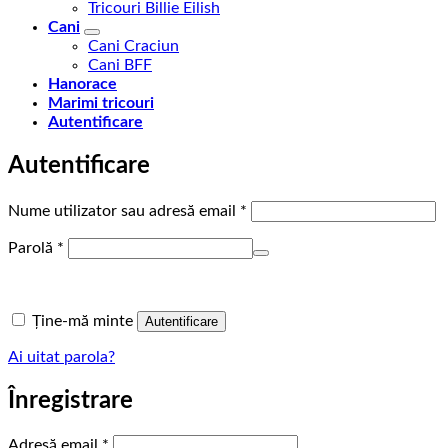
Tricouri Billie Eilish
Cani
Cani Craciun
Cani BFF
Hanorace
Marimi tricouri
Autentificare
Autentificare
Obligatoriu
Nume utilizator sau adresă email
*
Obligatoriu
Parolă
*
Ține-mă minte
Autentificare
Ai uitat parola?
Înregistrare
Obligatoriu
Adresă email
*