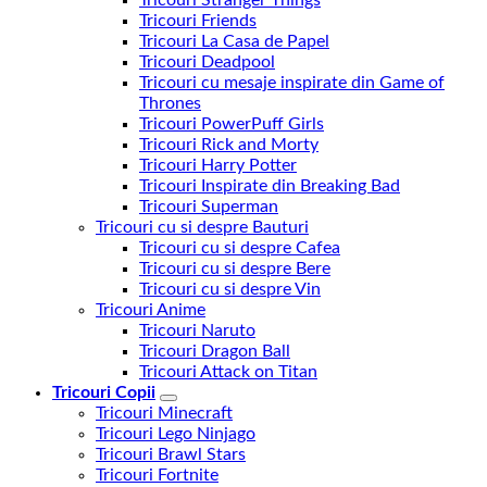
Tricouri Friends
Tricouri La Casa de Papel
Tricouri Deadpool
Tricouri cu mesaje inspirate din Game of
Thrones
Tricouri PowerPuff Girls
Tricouri Rick and Morty
Tricouri Harry Potter
Tricouri Inspirate din Breaking Bad
Tricouri Superman
Tricouri cu si despre Bauturi
Tricouri cu si despre Cafea
Tricouri cu si despre Bere
Tricouri cu si despre Vin
Tricouri Anime
Tricouri Naruto
Tricouri Dragon Ball
Tricouri Attack on Titan
Tricouri Copii
Tricouri Minecraft
Tricouri Lego Ninjago
Tricouri Brawl Stars
Tricouri Fortnite