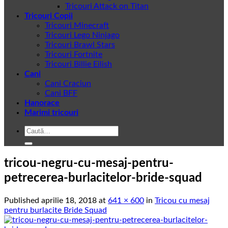
Tricouri Attack on Titan
Tricouri Copii
Tricouri Minecraft
Tricouri Lego Ninjago
Tricouri Brawl Stars
Tricouri Fortnite
Tricouri Billie Eilish
Cani
Cani Craciun
Cani BFF
Hanorace
Marimi tricouri
Caută
după:
tricou-negru-cu-mesaj-pentru-
petrecerea-burlacitelor-bride-squad
Published
aprilie 18, 2018
at
641 × 600
in
Tricou cu mesaj
pentru burlacite Bride Squad