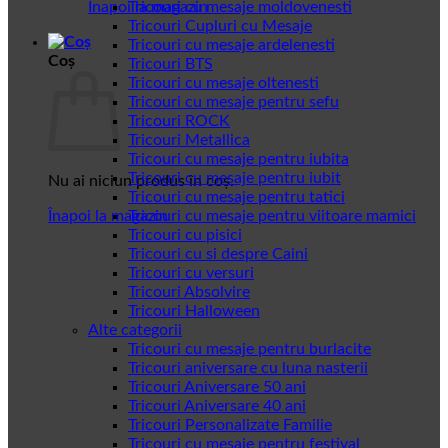
Înapoi la magazin
Tricouri cu mesaje moldovenesti
Tricouri Cupluri cu Mesaje
Tricouri cu mesaje ardelenesti
Coș
Tricouri BTS
Tricouri cu mesaje oltenesti
Tricouri cu mesaje pentru sefu
Tricouri ROCK
Tricouri Metallica
Tricouri cu mesaje pentru iubita
Tricouri cu mesaje pentru iubit
Nu ai niciun produs în coș.
Tricouri cu mesaje pentru tatici
Înapoi la magazin
Tricouri cu mesaje pentru viitoare mamici
Tricouri cu pisici
Tricouri cu si despre Caini
Tricouri cu versuri
Tricouri Absolvire
Tricouri Halloween
Alte categorii
Tricouri cu mesaje pentru burlacite
Tricouri aniversare cu luna nasterii
Tricouri Aniversare 50 ani
Tricouri Aniversare 40 ani
Tricouri Personalizate Familie
Tricouri cu mesaje pentru festival