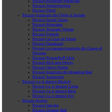
Tricouri Asistente Medicale
Tricouri Manichiurista
Tricouri Piloti
Tricouri inspirate din Filme si Seriale
Tricouri Squid Game
Tricouri Riverdale
Tricouri Stranger Things
Tricouri Friends
Tricouri La Casa de Papel
Tricouri Deadpool
Tricouri cu mesaje inspirate din Game of
Thrones
Tricouri PowerPuff Girls
Tricouri Rick and Morty
Tricouri Harry Potter
Tricouri Inspirate din Breaking Bad
Tricouri Superman
Tricouri cu si despre Bauturi
Tricouri cu si despre Cafea
Tricouri cu si despre Bere
Tricouri cu si despre Vin
Tricouri Anime
Tricouri Naruto
Tricouri Dragon Ball