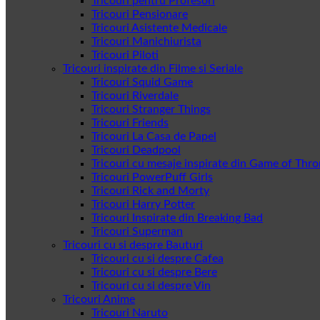
Tricouri pentru Profesori
Tricouri Pensionare
Tricouri Asistente Medicale
Tricouri Manichiurista
Tricouri Piloti
Tricouri inspirate din Filme si Seriale
Tricouri Squid Game
Tricouri Riverdale
Tricouri Stranger Things
Tricouri Friends
Tricouri La Casa de Papel
Tricouri Deadpool
Tricouri cu mesaje inspirate din Game of Thr
Tricouri PowerPuff Girls
Tricouri Rick and Morty
Tricouri Harry Potter
Tricouri Inspirate din Breaking Bad
Tricouri Superman
Tricouri cu si despre Bauturi
Tricouri cu si despre Cafea
Tricouri cu si despre Bere
Tricouri cu si despre Vin
Tricouri Anime
Tricouri Naruto