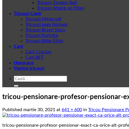
Tricouri Dragon Ball
Tricouri Attack on Titan
Tricouri Copii
Tricouri Minecraft
Tricouri Lego Ninjago
Tricouri Brawl Stars
Tricouri Fortnite
Tricouri Billie Eilish
Cani
Cani Craciun
Cani BFF
Hanorace
Marimi tricouri
Caută
după:
tricou-pensionare-profesor-pensionar-ex
Published
martie 30, 2021
at
641 × 600
in
Tricou Pensionare P
tricou-pensionare-profesor-pensionar-exact-ca-orice-alt-prof