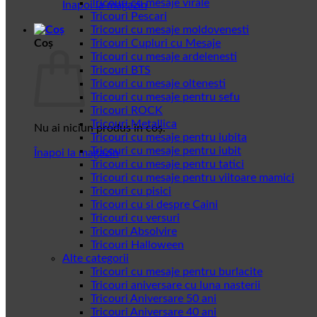
Tricouri cu mesaje virale
Înapoi la magazin
Tricouri Pescari
Tricouri cu mesaje moldovenesti
Coș
Tricouri Cupluri cu Mesaje
Tricouri cu mesaje ardelenesti
Tricouri BTS
Tricouri cu mesaje oltenesti
Tricouri cu mesaje pentru sefu
Tricouri ROCK
Tricouri Metallica
Nu ai niciun produs în coș.
Tricouri cu mesaje pentru iubita
Tricouri cu mesaje pentru iubit
Înapoi la magazin
Tricouri cu mesaje pentru tatici
Tricouri cu mesaje pentru viitoare mamici
Tricouri cu pisici
Tricouri cu si despre Caini
Tricouri cu versuri
Tricouri Absolvire
Tricouri Halloween
Alte categorii
Tricouri cu mesaje pentru burlacite
Tricouri aniversare cu luna nasterii
Tricouri Aniversare 50 ani
Tricouri Aniversare 40 ani