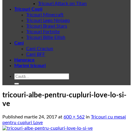
Tricouri Attack on Titan
Tricouri Copii
Tricouri Minecraft
Tricouri Lego Ninjago
Tricouri Brawl Stars
Tricouri Fortnite
Tricouri Billie Eilish
Cani
Cani Craciun
Cani BFF
Hanorace
Marimi tricouri
Caută
după:
tricouri-albe-pentru-cupluri-love-lo-si-
ve
Published
martie 24, 2017
at
600 × 562
in
Tricouri cu mesaj
pentru cupluri Love