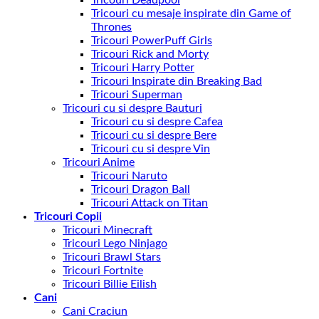
Tricouri cu mesaje inspirate din Game of
Thrones
Tricouri PowerPuff Girls
Tricouri Rick and Morty
Tricouri Harry Potter
Tricouri Inspirate din Breaking Bad
Tricouri Superman
Tricouri cu si despre Bauturi
Tricouri cu si despre Cafea
Tricouri cu si despre Bere
Tricouri cu si despre Vin
Tricouri Anime
Tricouri Naruto
Tricouri Dragon Ball
Tricouri Attack on Titan
Tricouri Copii
Tricouri Minecraft
Tricouri Lego Ninjago
Tricouri Brawl Stars
Tricouri Fortnite
Tricouri Billie Eilish
Cani
Cani Craciun