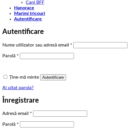
Cani BFF
Hanorace
Marimi tricouri
Autentificare
Autentificare
Obligatoriu
Nume utilizator sau adresă email
*
Obligatoriu
Parolă
*
Ține-mă minte
Autentificare
Ai uitat parola?
Înregistrare
Obligatoriu
Adresă email
*
Obligatoriu
Parolă
*