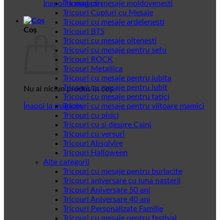
Înapoi la magazin
Tricouri cu mesaje moldovenesti
Tricouri Cupluri cu Mesaje
Tricouri cu mesaje ardelenesti
Coș
Tricouri BTS
Tricouri cu mesaje oltenesti
Tricouri cu mesaje pentru sefu
Tricouri ROCK
Tricouri Metallica
Tricouri cu mesaje pentru iubita
Tricouri cu mesaje pentru iubit
Nu ai niciun produs în coș.
Tricouri cu mesaje pentru tatici
Înapoi la magazin
Tricouri cu mesaje pentru viitoare mamici
Tricouri cu pisici
Tricouri cu si despre Caini
Tricouri cu versuri
Tricouri Absolvire
Tricouri Halloween
Alte categorii
Tricouri cu mesaje pentru burlacite
Tricouri aniversare cu luna nasterii
Tricouri Aniversare 50 ani
Tricouri Aniversare 40 ani
Tricouri Personalizate Familie
Tricouri cu mesaje pentru festival