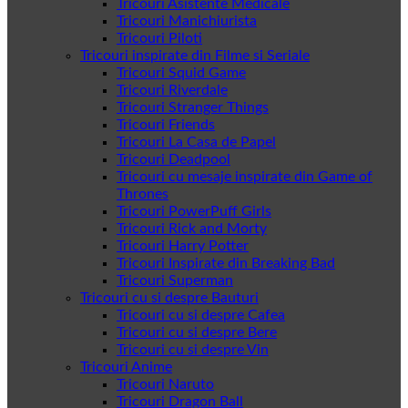
Tricouri Asistente Medicale
Tricouri Manichiurista
Tricouri Piloti
Tricouri inspirate din Filme si Seriale
Tricouri Squid Game
Tricouri Riverdale
Tricouri Stranger Things
Tricouri Friends
Tricouri La Casa de Papel
Tricouri Deadpool
Tricouri cu mesaje inspirate din Game of
Thrones
Tricouri PowerPuff Girls
Tricouri Rick and Morty
Tricouri Harry Potter
Tricouri Inspirate din Breaking Bad
Tricouri Superman
Tricouri cu si despre Bauturi
Tricouri cu si despre Cafea
Tricouri cu si despre Bere
Tricouri cu si despre Vin
Tricouri Anime
Tricouri Naruto
Tricouri Dragon Ball