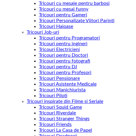
Tricouri cu mesaje pentru barbosi
Tricouri cu mesaj funny
Tricouri pentru Gameri
Tricouri Personalizate Viitori Parinti
Tricouri Haioase
Tricouri Job-uri
Tricouri pentru Programatori
Tricouri pentru ingineri
Tricouri Electricieni
Tricouri pentru Doctori
Tricouri pentru fotografi
Tricouri pentru DJ
Tricouri pentru Profesori
Tricouri Pensionare
Tricouri Asistente Medicale
Tricouri Manichiurista
Tricouri Piloti
Tricouri inspirate din Filme si Seriale
Tricouri Squid Game
Tricouri Riverdale
Tricouri Stranger Things
Tricouri Friends
Tricouri La Casa de Papel
Tricouri Deadpool