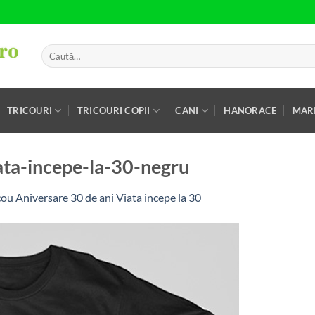
Caută
după:
TRICOURI
TRICOURI COPII
CANI
HANORACE
MARI
ata-incepe-la-30-negru
cou Aniversare 30 de ani Viata incepe la 30