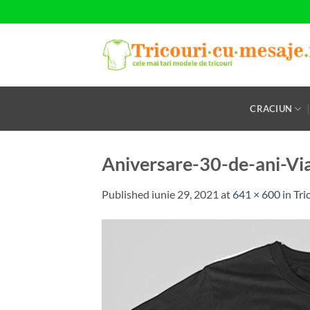
Skip
to
content
CRACIUN
Aniversare-30-de-ani-Vi
Published
iunie 29, 2021
at
641 × 600
in
Tri