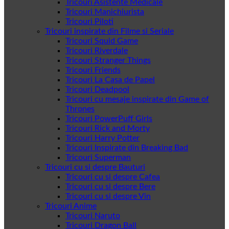
Tricouri Asistente Medicale
Tricouri Manichiurista
Tricouri Piloti
Tricouri inspirate din Filme si Seriale
Tricouri Squid Game
Tricouri Riverdale
Tricouri Stranger Things
Tricouri Friends
Tricouri La Casa de Papel
Tricouri Deadpool
Tricouri cu mesaje inspirate din Game of
Thrones
Tricouri PowerPuff Girls
Tricouri Rick and Morty
Tricouri Harry Potter
Tricouri Inspirate din Breaking Bad
Tricouri Superman
Tricouri cu si despre Bauturi
Tricouri cu si despre Cafea
Tricouri cu si despre Bere
Tricouri cu si despre Vin
Tricouri Anime
Tricouri Naruto
Tricouri Dragon Ball