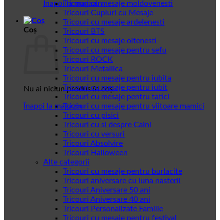
Înapoi la magazin
Tricouri cu mesaje moldovenesti
Tricouri Cupluri cu Mesaje
Tricouri cu mesaje ardelenesti
Coș
Tricouri BTS
Tricouri cu mesaje oltenesti
Tricouri cu mesaje pentru sefu
Tricouri ROCK
Tricouri Metallica
Tricouri cu mesaje pentru iubita
Tricouri cu mesaje pentru iubit
Nu ai niciun produs în coș.
Tricouri cu mesaje pentru tatici
Înapoi la magazin
Tricouri cu mesaje pentru viitoare mamici
Tricouri cu pisici
Tricouri cu si despre Caini
Tricouri cu versuri
Tricouri Absolvire
Tricouri Halloween
Alte categorii
Tricouri cu mesaje pentru burlacite
Tricouri aniversare cu luna nasterii
Tricouri Aniversare 50 ani
Tricouri Aniversare 40 ani
Tricouri Personalizate Familie
Tricouri cu mesaje pentru festival