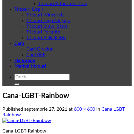
Tricouri Attack on Titan
Tricouri Copii
Tricouri Minecraft
Tricouri Lego Ninjago
Tricouri Brawl Stars
Tricouri Fortnite
Tricouri Billie Eilish
Cani
Cani Craciun
Cani BFF
Hanorace
Marimi tricouri
Caută
după:
Cana-LGBT-Rainbow
Published
septembrie 27, 2021
at
600 × 600
in
Cana LGBT
Rainbow
Cana-LGBT-Rainbow