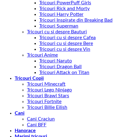
Tricouri PowerPuff Girls
Tricouri Rick and Morty
Tricouri Harry Potter
Tricouri Inspirate din Breaking Bad
Tricouri Superman
Tricouri cu si despre Bauturi
Tricouri cu si despre Cafea
Tricouri cu si despre Bere
Tricouri cu si despre Vin
Tricouri Anime
Tricouri Naruto
Tricouri Dragon Ball
Tricouri Attack on Titan
Tricouri Copii
Tricouri Minecraft
Tricouri Lego Ninjago
Tricouri Brawl Stars
Tricouri Fortnite
Tricouri Billie Eilish
Cani
Cani Craciun
Cani BFF
Hanorace
Marimi tricouri