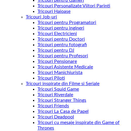
Tricouri pentru Gameri
Tricouri Personalizate Viitori Parinti
Tricouri Haioase
Tricouri Job-uri
Tricouri pentru Programatori
Tricouri pentru ingineri
Tricouri Electricieni
Tricouri pentru Doctori
Tricouri pentru fotografi
Tricouri pentru DJ
Tricouri pentru Profesori
Tricouri Pensionare
Tricouri Asistente Medicale
Tricouri Manichiurista
Tricouri Piloti
Tricouri inspirate din Filme si Seriale
Tricouri Squid Game
Tricouri Riverdale
Tricouri Stranger Things
Tricouri Friends
Tricouri La Casa de Papel
Tricouri Deadpool
Tricouri cu mesaje inspirate din Game of
Thrones