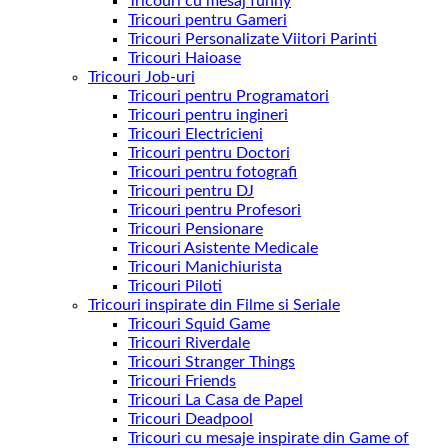
Tricouri cu mesaj funny
Tricouri pentru Gameri
Tricouri Personalizate Viitori Parinti
Tricouri Haioase
Tricouri Job-uri
Tricouri pentru Programatori
Tricouri pentru ingineri
Tricouri Electricieni
Tricouri pentru Doctori
Tricouri pentru fotografi
Tricouri pentru DJ
Tricouri pentru Profesori
Tricouri Pensionare
Tricouri Asistente Medicale
Tricouri Manichiurista
Tricouri Piloti
Tricouri inspirate din Filme si Seriale
Tricouri Squid Game
Tricouri Riverdale
Tricouri Stranger Things
Tricouri Friends
Tricouri La Casa de Papel
Tricouri Deadpool
Tricouri cu mesaje inspirate din Game of