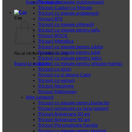
Înapoi la magazin
Tricouri cu mesaje moldovenesti
Tricouri Cupluri cu Mesaje
Tricouri cu mesaje ardelenesti
Coș
Tricouri BTS
Tricouri cu mesaje oltenesti
Tricouri cu mesaje pentru sefu
Tricouri ROCK
Tricouri Metallica
Tricouri cu mesaje pentru iubita
Tricouri cu mesaje pentru iubit
Nu ai niciun produs în coș.
Tricouri cu mesaje pentru tatici
Înapoi la magazin
Tricouri cu mesaje pentru viitoare mamici
Tricouri cu pisici
Tricouri cu si despre Caini
Tricouri cu versuri
Tricouri Absolvire
Tricouri Halloween
Alte categorii
Tricouri cu mesaje pentru burlacite
Tricouri aniversare cu luna nasterii
Tricouri Aniversare 50 ani
Tricouri Aniversare 40 ani
Tricouri Personalizate Familie
Tricouri cu mesaje pentru festival