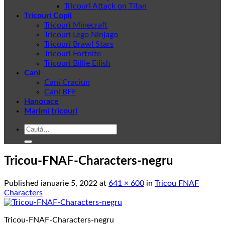
Tricouri Attack on Titan
Tricouri Copii
Tricouri Minecraft
Tricouri Lego Ninjago
Tricouri Brawl Stars
Tricouri Fortnite
Tricouri Billie Eilish
Cani
Cani Craciun
Cani BFF
Hanorace
Marimi tricouri
Caută
după:
Tricou-FNAF-Characters-negru
Published
ianuarie 5, 2022
at
641 × 600
in
Tricou FNAF
Characters
Tricou-FNAF-Characters-negru