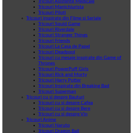
Tricouri Asistente Medicale
Tricouri Manichiurista
Tricouri Piloti
Tricouri inspirate din Filme si Seriale
Tricouri Squid Game
Tricouri Riverdale
Tricouri Stranger Things
Tricouri Friends
Tricouri La Casa de Papel
Tricouri Deadpool
Tricouri cu mesaje inspirate din Game of
Thrones
Tricouri PowerPuff Girls
Tricouri Rick and Morty
Tricouri Harry Potter
Tricouri Inspirate din Breaking Bad
Tricouri Superman
Tricouri cu si despre Bauturi
Tricouri cu si despre Cafea
Tricouri cu si despre Bere
Tricouri cu si despre Vin
Tricouri Anime
Tricouri Naruto
Tricouri Dragon Ball