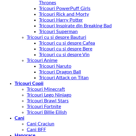
Thrones
Tricouri PowerPuff Girls
Tricouri Rick and Morty
Tricouri Harry Potter
Tricouri Inspirate din Breaking Bad
Tricouri Superman
Tricouri cu si despre Bauturi
Tricouri cu si despre Cafea
Tricouri cu si despre Bere
Tricouri cu si despre Vin
Tricouri Anime
Tricouri Naruto
Tricouri Dragon Ball
Tricouri Attack on Titan
Tricouri Copii
Tricouri Minecraft
Tricouri Lego Ninjago
Tricouri Brawl Stars
Tricouri Fortnite
Tricouri Billie Eilish
Cani
Cani Craciun
Cani BFF
Hanorace