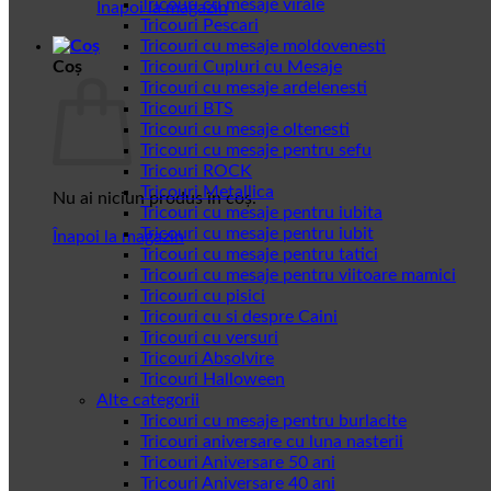
Tricouri cu mesaje virale
Înapoi la magazin
Tricouri Pescari
Tricouri cu mesaje moldovenesti
Coș
Tricouri Cupluri cu Mesaje
Tricouri cu mesaje ardelenesti
Tricouri BTS
Tricouri cu mesaje oltenesti
Tricouri cu mesaje pentru sefu
Tricouri ROCK
Tricouri Metallica
Nu ai niciun produs în coș.
Tricouri cu mesaje pentru iubita
Tricouri cu mesaje pentru iubit
Înapoi la magazin
Tricouri cu mesaje pentru tatici
Tricouri cu mesaje pentru viitoare mamici
Tricouri cu pisici
Tricouri cu si despre Caini
Tricouri cu versuri
Tricouri Absolvire
Tricouri Halloween
Alte categorii
Tricouri cu mesaje pentru burlacite
Tricouri aniversare cu luna nasterii
Tricouri Aniversare 50 ani
Tricouri Aniversare 40 ani