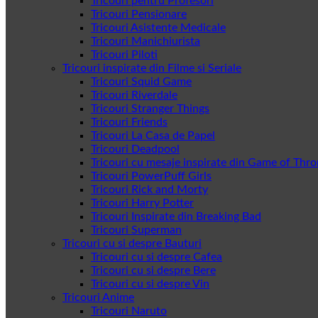
Tricouri pentru Profesori
Tricouri Pensionare
Tricouri Asistente Medicale
Tricouri Manichiurista
Tricouri Piloti
Tricouri inspirate din Filme si Seriale
Tricouri Squid Game
Tricouri Riverdale
Tricouri Stranger Things
Tricouri Friends
Tricouri La Casa de Papel
Tricouri Deadpool
Tricouri cu mesaje inspirate din Game of Thr
Tricouri PowerPuff Girls
Tricouri Rick and Morty
Tricouri Harry Potter
Tricouri Inspirate din Breaking Bad
Tricouri Superman
Tricouri cu si despre Bauturi
Tricouri cu si despre Cafea
Tricouri cu si despre Bere
Tricouri cu si despre Vin
Tricouri Anime
Tricouri Naruto