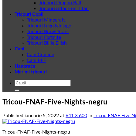
Tricouri Dragon Ball
Tricouri Attack on Titan
Tricouri Copii
Tricouri Minecraft
Tricouri Lego Ninjago
Tricouri Brawl Stars
Tricouri Fortnite
Tricouri Billie Eilish
Cani
Cani Craciun
Cani BFF
Hanorace
Marimi tricouri
Caută
după:
Tricou-FNAF-Five-Nights-negru
Published
ianuarie 5, 2022
at
641 × 600
in
Tricou FNAF Five N
Tricou-FNAF-Five-Nights-negru