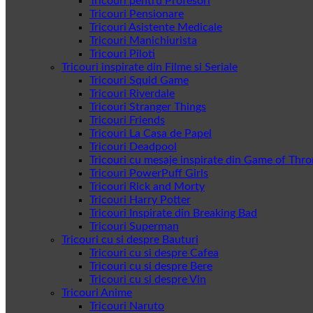
Tricouri pentru Profesori
Tricouri Pensionare
Tricouri Asistente Medicale
Tricouri Manichiurista
Tricouri Piloti
Tricouri inspirate din Filme si Seriale
Tricouri Squid Game
Tricouri Riverdale
Tricouri Stranger Things
Tricouri Friends
Tricouri La Casa de Papel
Tricouri Deadpool
Tricouri cu mesaje inspirate din Game of Thr
Tricouri PowerPuff Girls
Tricouri Rick and Morty
Tricouri Harry Potter
Tricouri Inspirate din Breaking Bad
Tricouri Superman
Tricouri cu si despre Bauturi
Tricouri cu si despre Cafea
Tricouri cu si despre Bere
Tricouri cu si despre Vin
Tricouri Anime
Tricouri Naruto