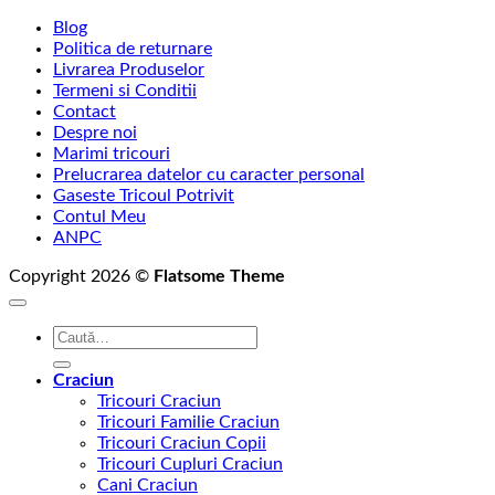
Blog
Politica de returnare
Livrarea Produselor
Termeni si Conditii
Contact
Despre noi
Marimi tricouri
Prelucrarea datelor cu caracter personal
Gaseste Tricoul Potrivit
Contul Meu
ANPC
Copyright 2026 ©
Flatsome Theme
Caută
după:
Craciun
Tricouri Craciun
Tricouri Familie Craciun
Tricouri Craciun Copii
Tricouri Cupluri Craciun
Cani Craciun