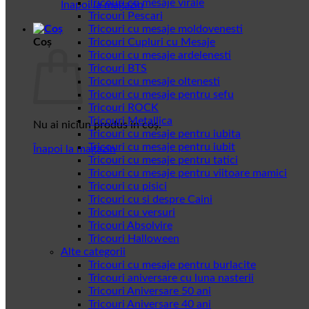
Tricouri cu mesaje virale
Înapoi la magazin
Tricouri Pescari
Tricouri cu mesaje moldovenesti
Coș
Tricouri Cupluri cu Mesaje
Tricouri cu mesaje ardelenesti
Tricouri BTS
Tricouri cu mesaje oltenesti
Tricouri cu mesaje pentru sefu
Tricouri ROCK
Tricouri Metallica
Nu ai niciun produs în coș.
Tricouri cu mesaje pentru iubita
Tricouri cu mesaje pentru iubit
Înapoi la magazin
Tricouri cu mesaje pentru tatici
Tricouri cu mesaje pentru viitoare mamici
Tricouri cu pisici
Tricouri cu si despre Caini
Tricouri cu versuri
Tricouri Absolvire
Tricouri Halloween
Alte categorii
Tricouri cu mesaje pentru burlacite
Tricouri aniversare cu luna nasterii
Tricouri Aniversare 50 ani
Tricouri Aniversare 40 ani