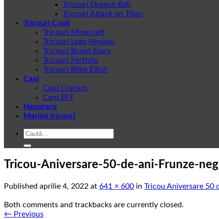
Tricouri Dragon Ball
Tricouri Attack on Titan
Tricouri Copii
Tricouri Minecraft
Tricouri Lego Ninjago
Tricouri Brawl Stars
Tricouri Fortnite
Tricouri Billie Eilish
Cani
Cani Craciun
Cani BFF
Hanorace
Marimi tricouri
Caută
după:
Tricou-Aniversare-50-de-ani-Frunze-neg
Published
aprilie 4, 2022
at
641 × 600
in
Tricou Aniversare 50 
Both comments and trackbacks are currently closed.
←
Previous