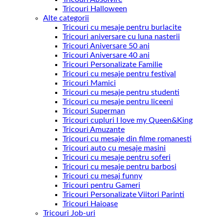
Tricouri Halloween
Alte categorii
Tricouri cu mesaje pentru burlacite
Tricouri aniversare cu luna nasterii
Tricouri Aniversare 50 ani
Tricouri Aniversare 40 ani
Tricouri Personalizate Familie
Tricouri cu mesaje pentru festival
Tricouri Mamici
Tricouri cu mesaje pentru studenti
Tricouri cu mesaje pentru liceeni
Tricouri Superman
Tricouri cupluri I love my Queen&King
Tricouri Amuzante
Tricouri cu mesaje din filme romanesti
Tricouri auto cu mesaje masini
Tricouri cu mesaje pentru soferi
Tricouri cu mesaje pentru barbosi
Tricouri cu mesaj funny
Tricouri pentru Gameri
Tricouri Personalizate Viitori Parinti
Tricouri Haioase
Tricouri Job-uri