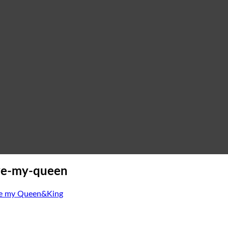
love-my-queen
love my Queen&King