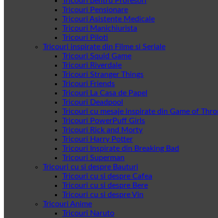
Tricouri pentru Profesori
Tricouri Pensionare
Tricouri Asistente Medicale
Tricouri Manichiurista
Tricouri Piloti
Tricouri inspirate din Filme si Seriale
Tricouri Squid Game
Tricouri Riverdale
Tricouri Stranger Things
Tricouri Friends
Tricouri La Casa de Papel
Tricouri Deadpool
Tricouri cu mesaje inspirate din Game of Thr
Tricouri PowerPuff Girls
Tricouri Rick and Morty
Tricouri Harry Potter
Tricouri Inspirate din Breaking Bad
Tricouri Superman
Tricouri cu si despre Bauturi
Tricouri cu si despre Cafea
Tricouri cu si despre Bere
Tricouri cu si despre Vin
Tricouri Anime
Tricouri Naruto