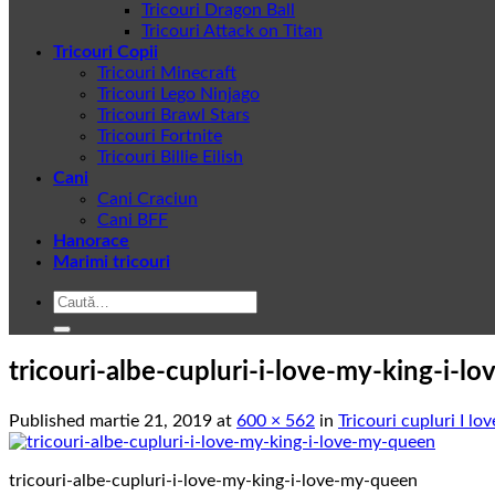
Tricouri Dragon Ball
Tricouri Attack on Titan
Tricouri Copii
Tricouri Minecraft
Tricouri Lego Ninjago
Tricouri Brawl Stars
Tricouri Fortnite
Tricouri Billie Eilish
Cani
Cani Craciun
Cani BFF
Hanorace
Marimi tricouri
Caută
după:
tricouri-albe-cupluri-i-love-my-king-i-
Published
martie 21, 2019
at
600 × 562
in
Tricouri cupluri I 
tricouri-albe-cupluri-i-love-my-king-i-love-my-queen