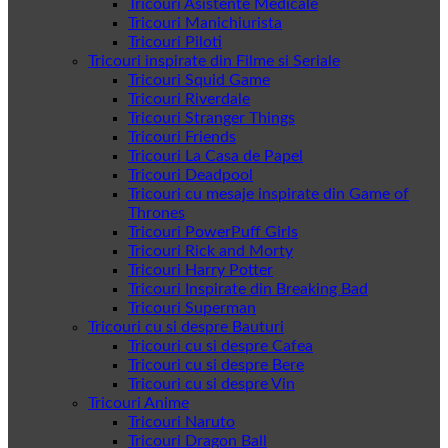
Tricouri Asistente Medicale
Tricouri Manichiurista
Tricouri Piloti
Tricouri inspirate din Filme si Seriale
Tricouri Squid Game
Tricouri Riverdale
Tricouri Stranger Things
Tricouri Friends
Tricouri La Casa de Papel
Tricouri Deadpool
Tricouri cu mesaje inspirate din Game of
Thrones
Tricouri PowerPuff Girls
Tricouri Rick and Morty
Tricouri Harry Potter
Tricouri Inspirate din Breaking Bad
Tricouri Superman
Tricouri cu si despre Bauturi
Tricouri cu si despre Cafea
Tricouri cu si despre Bere
Tricouri cu si despre Vin
Tricouri Anime
Tricouri Naruto
Tricouri Dragon Ball