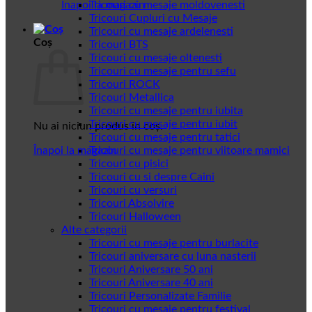
Înapoi la magazin
Tricouri cu mesaje moldovenesti
Tricouri Cupluri cu Mesaje
Tricouri cu mesaje ardelenesti
Coș
Tricouri BTS
Tricouri cu mesaje oltenesti
Tricouri cu mesaje pentru sefu
Tricouri ROCK
Tricouri Metallica
Tricouri cu mesaje pentru iubita
Tricouri cu mesaje pentru iubit
Nu ai niciun produs în coș.
Tricouri cu mesaje pentru tatici
Înapoi la magazin
Tricouri cu mesaje pentru viitoare mamici
Tricouri cu pisici
Tricouri cu si despre Caini
Tricouri cu versuri
Tricouri Absolvire
Tricouri Halloween
Alte categorii
Tricouri cu mesaje pentru burlacite
Tricouri aniversare cu luna nasterii
Tricouri Aniversare 50 ani
Tricouri Aniversare 40 ani
Tricouri Personalizate Familie
Tricouri cu mesaje pentru festival