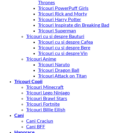
Thrones
Tricouri PowerPuff Girls
Tricouri Rick and Morty
Tricouri Harry Potter
Tricouri Inspirate din Breaking Bad
Tricouri Superman
Tricouri cu si despre Bauturi
Tricouri cu si despre Cafea
Tricouri cu si despre Bere
Tricouri cu si despre Vin
Tricouri Anime
Tricouri Naruto
Tricouri Dragon Ball
Tricouri Attack on Titan
Tricouri Copii
Tricouri Minecraft
Tricouri Lego Ninjago
Tricouri Brawl Stars
Tricouri Fortnite
Tricouri Billie Eilish
Cani
Cani Craciun
Cani BFF
Hanorace