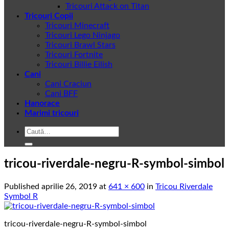
Tricouri Attack on Titan
Tricouri Copii
Tricouri Minecraft
Tricouri Lego Ninjago
Tricouri Brawl Stars
Tricouri Fortnite
Tricouri Billie Eilish
Cani
Cani Craciun
Cani BFF
Hanorace
Marimi tricouri
Caută
după:
tricou-riverdale-negru-R-symbol-simbol
Published
aprilie 26, 2019
at
641 × 600
in
Tricou Riverdale
Symbol R
tricou-riverdale-negru-R-symbol-simbol