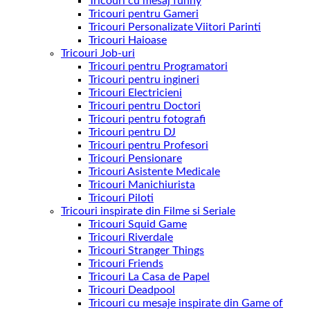
Tricouri cu mesaj funny
Tricouri pentru Gameri
Tricouri Personalizate Viitori Parinti
Tricouri Haioase
Tricouri Job-uri
Tricouri pentru Programatori
Tricouri pentru ingineri
Tricouri Electricieni
Tricouri pentru Doctori
Tricouri pentru fotografi
Tricouri pentru DJ
Tricouri pentru Profesori
Tricouri Pensionare
Tricouri Asistente Medicale
Tricouri Manichiurista
Tricouri Piloti
Tricouri inspirate din Filme si Seriale
Tricouri Squid Game
Tricouri Riverdale
Tricouri Stranger Things
Tricouri Friends
Tricouri La Casa de Papel
Tricouri Deadpool
Tricouri cu mesaje inspirate din Game of