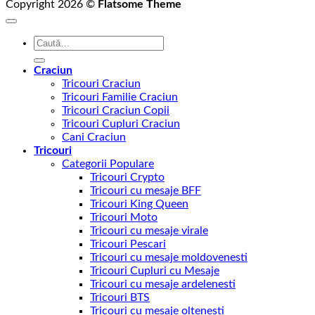
Copyright 2026 ©
Flatsome Theme
Caută
după:
Craciun
Tricouri Craciun
Tricouri Familie Craciun
Tricouri Craciun Copii
Tricouri Cupluri Craciun
Cani Craciun
Tricouri
Categorii Populare
Tricouri Crypto
Tricouri cu mesaje BFF
Tricouri King Queen
Tricouri Moto
Tricouri cu mesaje virale
Tricouri Pescari
Tricouri cu mesaje moldovenesti
Tricouri Cupluri cu Mesaje
Tricouri cu mesaje ardelenesti
Tricouri BTS
Tricouri cu mesaje oltenesti