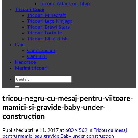
Tricouri Attack on Titan
Tricouri Copii
Tricouri Minecraft
Tricouri Lego Ninjago
Tricouri Brawl Stars
Tricouri Fortnite
Tricouri Billie Eilish
Cani
Cani Craciun
Cani BFF
Hanorace
Marimi tricouri
Caută
după:
tricou-negru-cu-mesaj-pentru-viitoare-
mamici-si-gravide-baby-under-
construction
Published
aprilie 11, 2017
at
600 × 562
in
Tricou cu mesaj
pentru mamici sau gravide Baby under construction