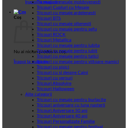
Înapoi la magazin
Tricouri cu mesaje moldovenesti
Tricouri Cupluri cu Mesaje
Tricouri cu mesaje ardelenesti
Coș
Tricouri BTS
Tricouri cu mesaje oltenesti
Tricouri cu mesaje pentru sefu
Tricouri ROCK
Tricouri Metallica
Tricouri cu mesaje pentru iubita
Tricouri cu mesaje pentru iubit
Nu ai niciun produs în coș.
Tricouri cu mesaje pentru tatici
Înapoi la magazin
Tricouri cu mesaje pentru viitoare mamici
Tricouri cu pisici
Tricouri cu si despre Caini
Tricouri cu versuri
Tricouri Absolvire
Tricouri Halloween
Alte categorii
Tricouri cu mesaje pentru burlacite
Tricouri aniversare cu luna nasterii
Tricouri Aniversare 50 ani
Tricouri Aniversare 40 ani
Tricouri Personalizate Familie
Tricouri cu mesaje pentru festival