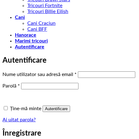
Tricouri Fortnite
Tricouri Billie Eilish
Cani
Cani Craciun
Cani BFF
Hanorace
Marimi tricouri
Autentificare
Autentificare
Obligatoriu
Nume utilizator sau adresă email
*
Obligatoriu
Parolă
*
Ține-mă minte
Autentificare
Ai uitat parola?
Înregistrare