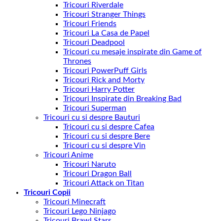
Tricouri Riverdale
Tricouri Stranger Things
Tricouri Friends
Tricouri La Casa de Papel
Tricouri Deadpool
Tricouri cu mesaje inspirate din Game of
Thrones
Tricouri PowerPuff Girls
Tricouri Rick and Morty
Tricouri Harry Potter
Tricouri Inspirate din Breaking Bad
Tricouri Superman
Tricouri cu si despre Bauturi
Tricouri cu si despre Cafea
Tricouri cu si despre Bere
Tricouri cu si despre Vin
Tricouri Anime
Tricouri Naruto
Tricouri Dragon Ball
Tricouri Attack on Titan
Tricouri Copii
Tricouri Minecraft
Tricouri Lego Ninjago
Tricouri Brawl Stars