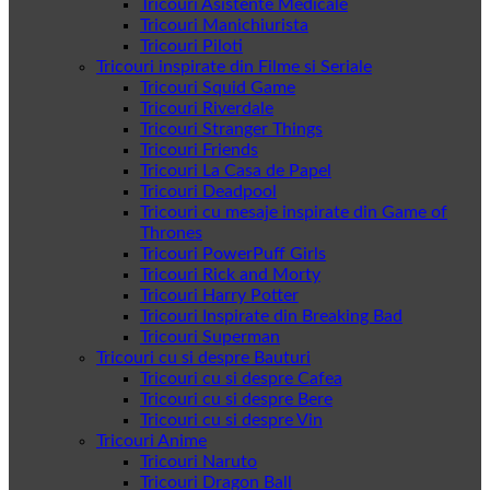
Tricouri Asistente Medicale
Tricouri Manichiurista
Tricouri Piloti
Tricouri inspirate din Filme si Seriale
Tricouri Squid Game
Tricouri Riverdale
Tricouri Stranger Things
Tricouri Friends
Tricouri La Casa de Papel
Tricouri Deadpool
Tricouri cu mesaje inspirate din Game of
Thrones
Tricouri PowerPuff Girls
Tricouri Rick and Morty
Tricouri Harry Potter
Tricouri Inspirate din Breaking Bad
Tricouri Superman
Tricouri cu si despre Bauturi
Tricouri cu si despre Cafea
Tricouri cu si despre Bere
Tricouri cu si despre Vin
Tricouri Anime
Tricouri Naruto
Tricouri Dragon Ball