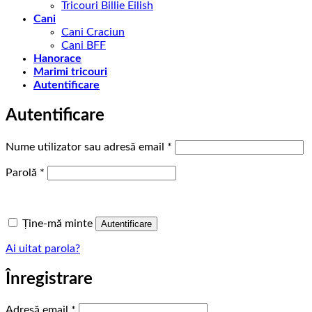
Tricouri Billie Eilish
Cani
Cani Craciun
Cani BFF
Hanorace
Marimi tricouri
Autentificare
Autentificare
Obligatoriu
Nume utilizator sau adresă email
*
Obligatoriu
Parolă
*
Ține-mă minte
Autentificare
Ai uitat parola?
Înregistrare
Obligatoriu
Adresă email
*