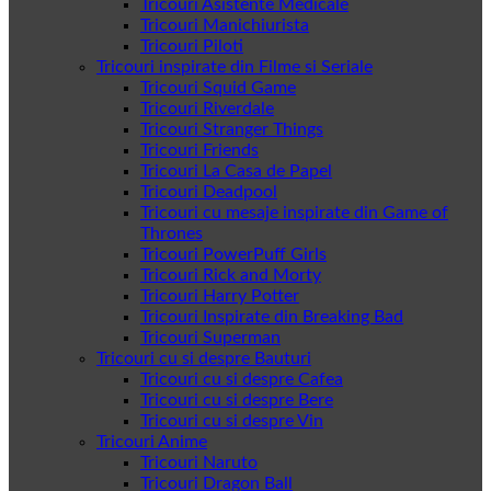
Tricouri Asistente Medicale
Tricouri Manichiurista
Tricouri Piloti
Tricouri inspirate din Filme si Seriale
Tricouri Squid Game
Tricouri Riverdale
Tricouri Stranger Things
Tricouri Friends
Tricouri La Casa de Papel
Tricouri Deadpool
Tricouri cu mesaje inspirate din Game of
Thrones
Tricouri PowerPuff Girls
Tricouri Rick and Morty
Tricouri Harry Potter
Tricouri Inspirate din Breaking Bad
Tricouri Superman
Tricouri cu si despre Bauturi
Tricouri cu si despre Cafea
Tricouri cu si despre Bere
Tricouri cu si despre Vin
Tricouri Anime
Tricouri Naruto
Tricouri Dragon Ball