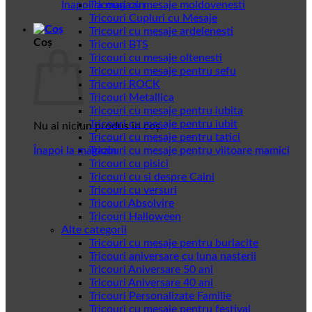
Înapoi la magazin
Tricouri cu mesaje moldovenesti
Tricouri Cupluri cu Mesaje
Tricouri cu mesaje ardelenesti
Coș
Tricouri BTS
Tricouri cu mesaje oltenesti
Tricouri cu mesaje pentru sefu
Tricouri ROCK
Tricouri Metallica
Tricouri cu mesaje pentru iubita
Tricouri cu mesaje pentru iubit
Nu ai niciun produs în coș.
Tricouri cu mesaje pentru tatici
Înapoi la magazin
Tricouri cu mesaje pentru viitoare mamici
Tricouri cu pisici
Tricouri cu si despre Caini
Tricouri cu versuri
Tricouri Absolvire
Tricouri Halloween
Alte categorii
Tricouri cu mesaje pentru burlacite
Tricouri aniversare cu luna nasterii
Tricouri Aniversare 50 ani
Tricouri Aniversare 40 ani
Tricouri Personalizate Familie
Tricouri cu mesaje pentru festival