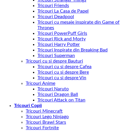
Tricouri Friends
Tricouri La Casa de Papel
Tricouri Deadpool
Tricouri cu mesaje inspirate din Game of
Thrones
Tricouri PowerPuff Girls
Tricouri Rick and Morty
Tricouri Harry Potter
Tricouri Inspirate din Breaking Bad
Tricouri Superman
Tricouri cu si despre Bauturi
Tricouri cu si despre Cafea
Tricouri cu si despre Bere
Tricouri cu si despre Vin
Tricouri Anime
Tricouri Naruto
Tricouri Dragon Ball
Tricouri Attack on Titan
Tricouri Copii
Tricouri Minecraft
Tricouri Lego Ninjago
Tricouri Brawl Stars
Tricouri Fortnite