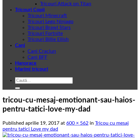
Tricouri Attack on Titan
Tricouri Copii
Tricouri Minecraft
Tricouri Lego Ninjago
Tricouri Brawl Stars
Tricouri Fortnite
Tricouri Billie Eilish
Cani
Cani Craciun
Cani BFF
Hanorace
Marimi tricouri
Caută
după:
tricou-cu-mesaj-emotionant-sau-haios-
pentru-tatici-love-my-dad
Published
aprilie 19, 2017
at
600 × 562
in
Tricou cu mesaj
pentru tatici Love my dad