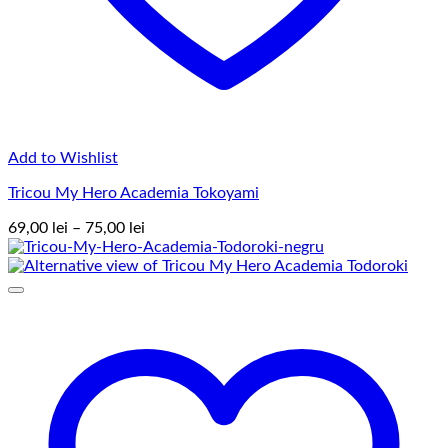
Add to Wishlist
Tricou My Hero Academia Tokoyami
Interval
69,00
lei
–
75,00
lei
de
prețuri:
69,00 lei
până
la
75,00 lei