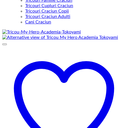
Tricouri Familie Craciun
Tricouri Cupluri Craciun
Tricouri Craciun Copii
Tricouri Craciun Adulti
Cani Craciun