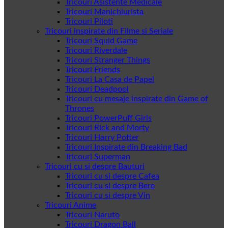
Tricouri Asistente Medicale
Tricouri Manichiurista
Tricouri Piloti
Tricouri inspirate din Filme si Seriale
Tricouri Squid Game
Tricouri Riverdale
Tricouri Stranger Things
Tricouri Friends
Tricouri La Casa de Papel
Tricouri Deadpool
Tricouri cu mesaje inspirate din Game of
Thrones
Tricouri PowerPuff Girls
Tricouri Rick and Morty
Tricouri Harry Potter
Tricouri Inspirate din Breaking Bad
Tricouri Superman
Tricouri cu si despre Bauturi
Tricouri cu si despre Cafea
Tricouri cu si despre Bere
Tricouri cu si despre Vin
Tricouri Anime
Tricouri Naruto
Tricouri Dragon Ball