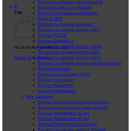
Tricouri cu mesaje moldovenesti
0
Tricouri Cupluri cu Mesaje
Coș
Tricouri cu mesaje ardelenesti
Tricouri BTS
Tricouri cu mesaje oltenesti
Tricouri cu mesaje pentru sefu
Tricouri ROCK
Tricouri Metallica
Tricouri cu mesaje pentru iubita
Nu ai niciun produs în coș.
Tricouri cu mesaje pentru iubit
Înapoi la magazin
Tricouri cu mesaje pentru tatici
Tricouri cu mesaje pentru viitoare mamici
Tricouri cu pisici
Tricouri cu si despre Caini
Tricouri cu versuri
Tricouri Absolvire
Tricouri Halloween
Alte categorii
Tricouri cu mesaje pentru burlacite
Tricouri aniversare cu luna nasterii
Tricouri Aniversare 50 ani
Tricouri Aniversare 40 ani
Tricouri Personalizate Familie
Tricouri cu mesaje pentru festival