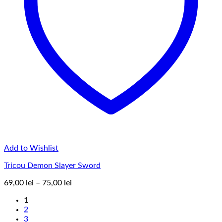
Add to Wishlist
Tricou Demon Slayer Sword
Interval
69,00
lei
–
75,00
lei
de
1
prețuri:
2
69,00 lei
3
până