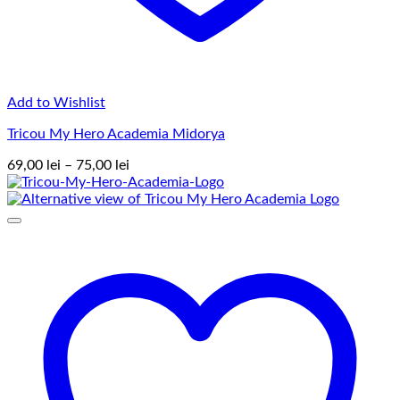
Add to Wishlist
Tricou My Hero Academia Midorya
Interval
69,00
lei
–
75,00
lei
de
prețuri:
69,00 lei
până
la
75,00 lei