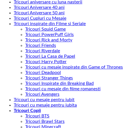
Tricouri aniversare cu luna nasterii
Tricouri Aniversare 40 ani
Tricouri Aniversare 50 ani
Tricouri Cupluri cu Mesaje
Tricouri inspirate din Filme si Seriale
Tricouri Squid Game
Tricouri PowerPuff Girls
Tricouri Rick and Morty
Tricouri Friends
Tricouri Riverdale
Tricouri La Casa de Papel
Tricouri Harry Potter
Tricouri cu mesaje inspirate din Game of Thrones
Tricouri Deadpool
Tricouri Stranger Things
Tricouri Inspirate din Breaking Bad
Tricouri cu mesaje din filme romanesti
Tricouri Avengers
Tricouri cu mesaje pentru iubit
Tricouri cu mesaje pentru iubita
Tricouri Copii
Tricouri BTS
Tricouri Brawl Stars
Tricouri Minecraft