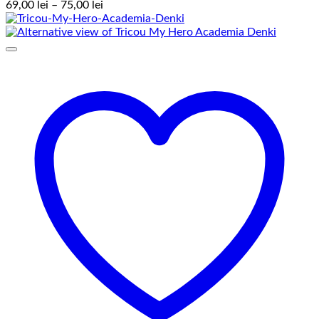
Interval
69,00
lei
–
75,00
lei
de
prețuri:
69,00 lei
până
la
75,00 lei