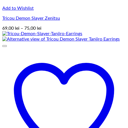
Add to Wishlist
Tricou Demon Slayer Zenitsu
Interval
69,00
lei
–
75,00
lei
de
prețuri:
69,00 lei
până
la
75,00 lei