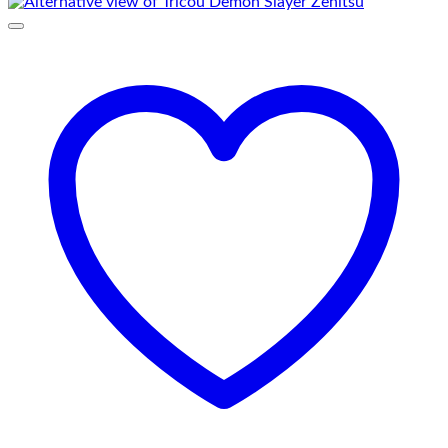
prețuri:
69,00 lei
până
la
75,00 lei