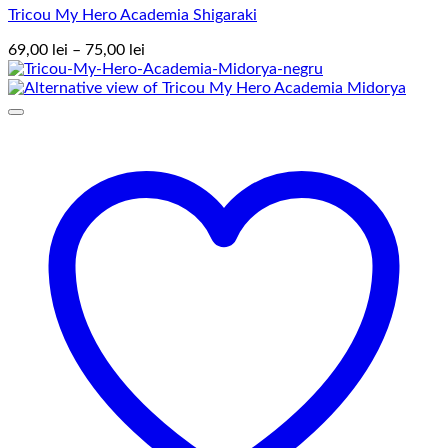
Tricou My Hero Academia Shigaraki
Interval
69,00
lei
–
75,00
lei
de
prețuri:
69,00 lei
până
la
75,00 lei