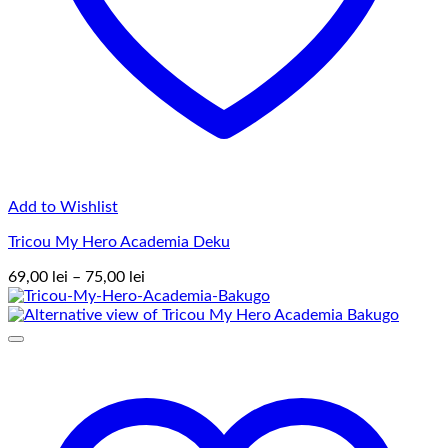
Add to Wishlist
Tricou My Hero Academia Deku
Interval
69,00
lei
–
75,00
lei
de
prețuri:
69,00 lei
până
la
75,00 lei