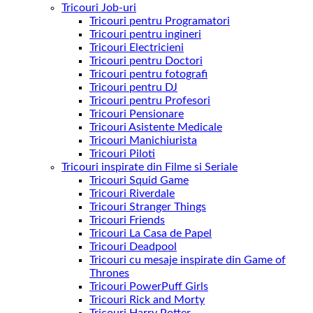
Tricouri Job-uri
Tricouri pentru Programatori
Tricouri pentru ingineri
Tricouri Electricieni
Tricouri pentru Doctori
Tricouri pentru fotografi
Tricouri pentru DJ
Tricouri pentru Profesori
Tricouri Pensionare
Tricouri Asistente Medicale
Tricouri Manichiurista
Tricouri Piloti
Tricouri inspirate din Filme si Seriale
Tricouri Squid Game
Tricouri Riverdale
Tricouri Stranger Things
Tricouri Friends
Tricouri La Casa de Papel
Tricouri Deadpool
Tricouri cu mesaje inspirate din Game of
Thrones
Tricouri PowerPuff Girls
Tricouri Rick and Morty