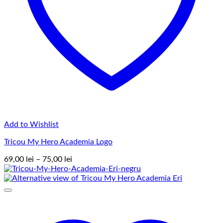
Add to Wishlist
Tricou My Hero Academia Logo
Interval
69,00
lei
–
75,00
lei
de
prețuri:
69,00 lei
până
la
75,00 lei