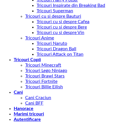
Tricouri Harry Potter
Tricouri Inspirate din Breaking Bad
Tricouri Superman
Tricouri cu si despre Bauturi
Tricouri cu si despre Cafea
Tricouri cu si despre Bere
Tricouri cu si despre Vin
Tricouri Anime
Tricouri Naruto
Tricouri Dragon Ball
Tricouri Attack on Titan
Tricouri Copii
Tricouri Minecraft
Tricouri Lego Ninjago
Tricouri Brawl Stars
Tricouri Fortnite
Tricouri Billie Eilish
Cani
Cani Craciun
Cani BFF
Hanorace
Marimi tricouri
Autentificare