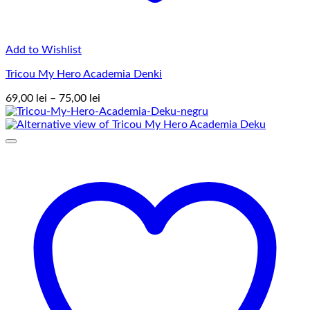
Add to Wishlist
Tricou My Hero Academia Denki
Interval
69,00
lei
–
75,00
lei
de
prețuri:
69,00 lei
până
la
75,00 lei