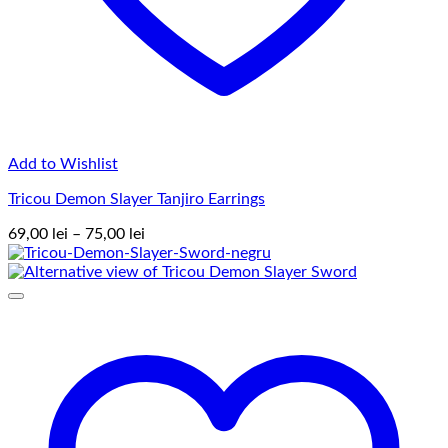
Add to Wishlist
Tricou Demon Slayer Tanjiro Earrings
Interval
69,00
lei
–
75,00
lei
de
prețuri:
69,00 lei
până
la
75,00 lei