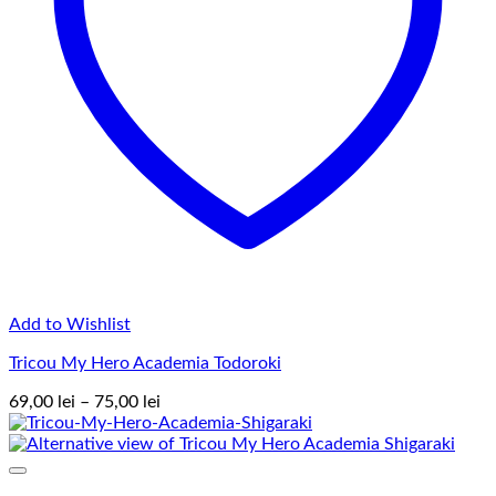
Add to Wishlist
Tricou My Hero Academia Todoroki
Interval
69,00
lei
–
75,00
lei
de
prețuri:
69,00 lei
până