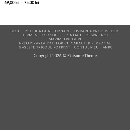
Interval
69,00
lei
–
75,00
lei
de
prețuri:
69,00 lei
până
la
75,00 lei
BLOG
POLITICA DE RETURNARE
LIVRAREA PRODUSELOR
TERMENI SI CONDITII
CONTACT
DESPRE NOI
MARIMI TRICOURI
PRELUCRAREA DATELOR CU CARACTER PERSONAL
GASESTE TRICOUL POTRIVIT
CONTUL MEU
ANPC
Copyright 2026 ©
Flatsome Theme