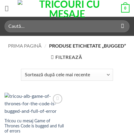
Skip
0
to
content
Caută
după:
PRIMA PAGINĂ
/
PRODUSE ETICHETATE „BUGGED”
FILTREAZĂ
Add to
Wishlist
Tricou cu mesaj Game of
Thrones Code is bugged and full
of errors