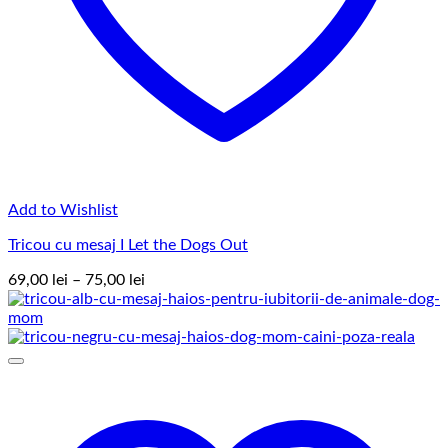
Add to Wishlist
Tricou cu mesaj I Let the Dogs Out
Interval
69,00
lei
–
75,00
lei
de
prețuri:
69,00 lei
până
la
75,00 lei