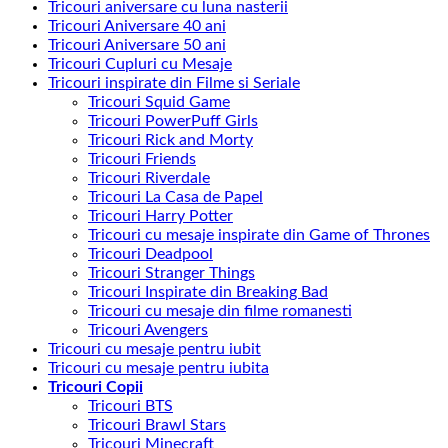
Tricouri aniversare cu luna nasterii
Tricouri Aniversare 40 ani
Tricouri Aniversare 50 ani
Tricouri Cupluri cu Mesaje
Tricouri inspirate din Filme si Seriale
Tricouri Squid Game
Tricouri PowerPuff Girls
Tricouri Rick and Morty
Tricouri Friends
Tricouri Riverdale
Tricouri La Casa de Papel
Tricouri Harry Potter
Tricouri cu mesaje inspirate din Game of Thrones
Tricouri Deadpool
Tricouri Stranger Things
Tricouri Inspirate din Breaking Bad
Tricouri cu mesaje din filme romanesti
Tricouri Avengers
Tricouri cu mesaje pentru iubit
Tricouri cu mesaje pentru iubita
Tricouri Copii
Tricouri BTS
Tricouri Brawl Stars
Tricouri Minecraft