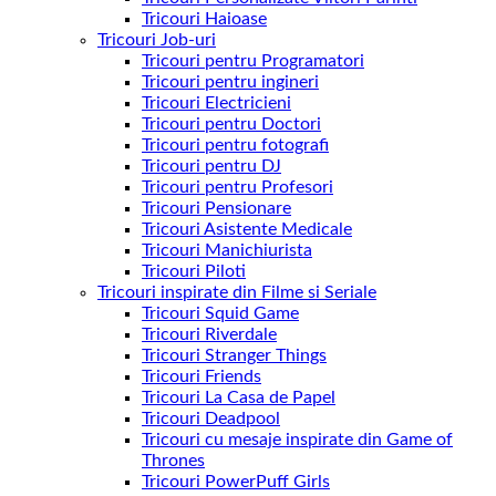
Tricouri Haioase
Tricouri Job-uri
Tricouri pentru Programatori
Tricouri pentru ingineri
Tricouri Electricieni
Tricouri pentru Doctori
Tricouri pentru fotografi
Tricouri pentru DJ
Tricouri pentru Profesori
Tricouri Pensionare
Tricouri Asistente Medicale
Tricouri Manichiurista
Tricouri Piloti
Tricouri inspirate din Filme si Seriale
Tricouri Squid Game
Tricouri Riverdale
Tricouri Stranger Things
Tricouri Friends
Tricouri La Casa de Papel
Tricouri Deadpool
Tricouri cu mesaje inspirate din Game of
Thrones
Tricouri PowerPuff Girls