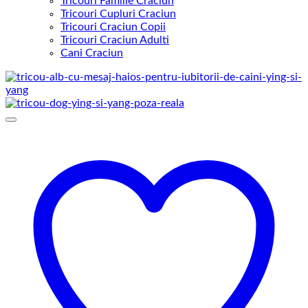
Tricouri Familie Craciun
Tricouri Cupluri Craciun
Tricouri Craciun Copii
Tricouri Craciun Adulti
Cani Craciun