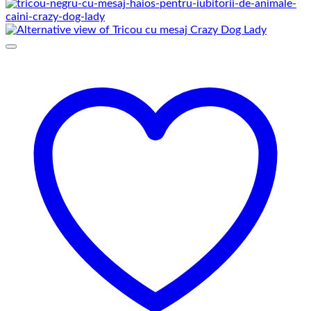
de
prețuri:
69,00 lei
până
la
75,00 lei