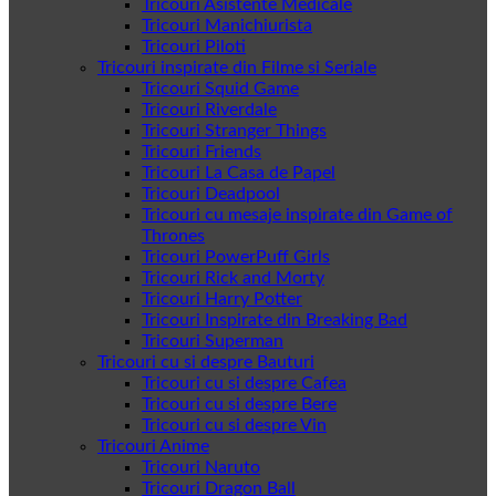
Tricouri Asistente Medicale
Tricouri Manichiurista
Tricouri Piloti
Tricouri inspirate din Filme si Seriale
Tricouri Squid Game
Tricouri Riverdale
Tricouri Stranger Things
Tricouri Friends
Tricouri La Casa de Papel
Tricouri Deadpool
Tricouri cu mesaje inspirate din Game of
Thrones
Tricouri PowerPuff Girls
Tricouri Rick and Morty
Tricouri Harry Potter
Tricouri Inspirate din Breaking Bad
Tricouri Superman
Tricouri cu si despre Bauturi
Tricouri cu si despre Cafea
Tricouri cu si despre Bere
Tricouri cu si despre Vin
Tricouri Anime
Tricouri Naruto
Tricouri Dragon Ball