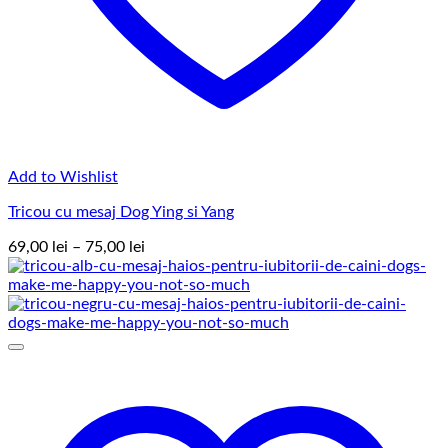
Add to Wishlist
Tricou cu mesaj Dog Ying si Yang
Interval
69,00
lei
–
75,00
lei
de
prețuri:
69,00 lei
până
la
75,00 lei