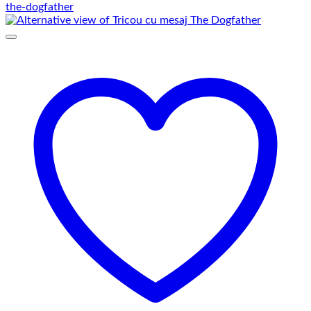
prețuri:
69,00 lei
până
la
75,00 lei