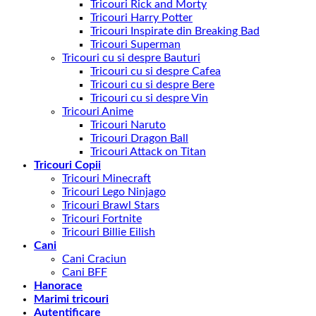
Tricouri Rick and Morty
Tricouri Harry Potter
Tricouri Inspirate din Breaking Bad
Tricouri Superman
Tricouri cu si despre Bauturi
Tricouri cu si despre Cafea
Tricouri cu si despre Bere
Tricouri cu si despre Vin
Tricouri Anime
Tricouri Naruto
Tricouri Dragon Ball
Tricouri Attack on Titan
Tricouri Copii
Tricouri Minecraft
Tricouri Lego Ninjago
Tricouri Brawl Stars
Tricouri Fortnite
Tricouri Billie Eilish
Cani
Cani Craciun
Cani BFF
Hanorace
Marimi tricouri
Autentificare