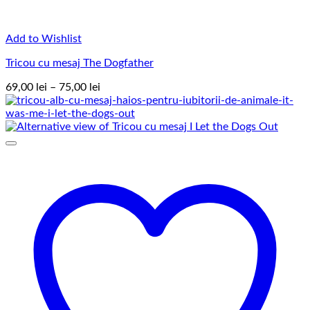
Add to Wishlist
Tricou cu mesaj The Dogfather
Interval
69,00
lei
–
75,00
lei
de
prețuri:
69,00 lei
până
la
75,00 lei