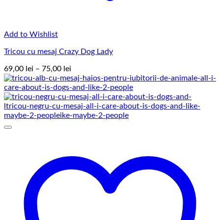
Add to Wishlist
Tricou cu mesaj Crazy Dog Lady
Interval
69,00
lei
–
75,00
lei
de
prețuri:
69,00 lei
până
la
75,00 lei