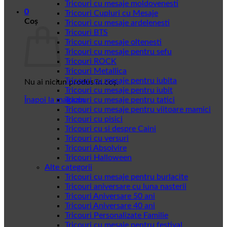
Tricouri cu mesaje moldovenesti
0
Tricouri Cupluri cu Mesaje
Coș
Tricouri cu mesaje ardelenesti
Tricouri BTS
Tricouri cu mesaje oltenesti
Tricouri cu mesaje pentru sefu
Tricouri ROCK
Tricouri Metallica
Tricouri cu mesaje pentru iubita
Nu ai niciun produs în coș.
Tricouri cu mesaje pentru iubit
Înapoi la magazin
Tricouri cu mesaje pentru tatici
Tricouri cu mesaje pentru viitoare mamici
Tricouri cu pisici
Tricouri cu si despre Caini
Tricouri cu versuri
Tricouri Absolvire
Tricouri Halloween
Alte categorii
Tricouri cu mesaje pentru burlacite
Tricouri aniversare cu luna nasterii
Tricouri Aniversare 50 ani
Tricouri Aniversare 40 ani
Tricouri Personalizate Familie
Tricouri cu mesaje pentru festival