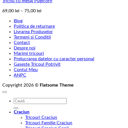
Tricou cu mesaj Pugicorn
Interval
69,00
lei
–
75,00
lei
de
Blog
prețuri:
Politica de returnare
69,00 lei
Livrarea Produselor
până
Termeni si Conditii
la
Contact
75,00 lei
Despre noi
Marimi tricouri
Prelucrarea datelor cu caracter personal
Gaseste Tricoul Potrivit
Contul Meu
ANPC
Copyright 2026 ©
Flatsome Theme
Caută
după:
Craciun
Tricouri Craciun
Tricouri Familie Craciun