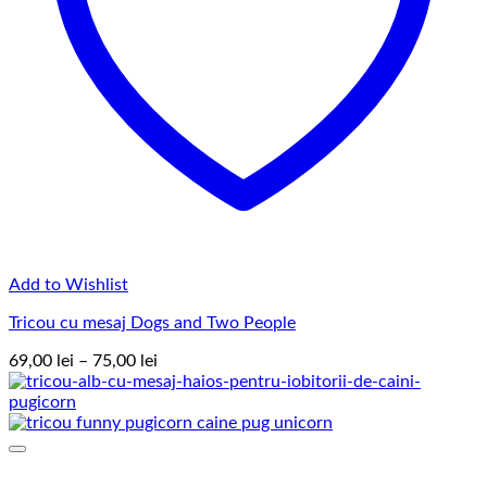
Add to Wishlist
Tricou cu mesaj Dogs and Two People
Interval
69,00
lei
–
75,00
lei
de
prețuri:
69,00 lei
până
la
75,00 lei