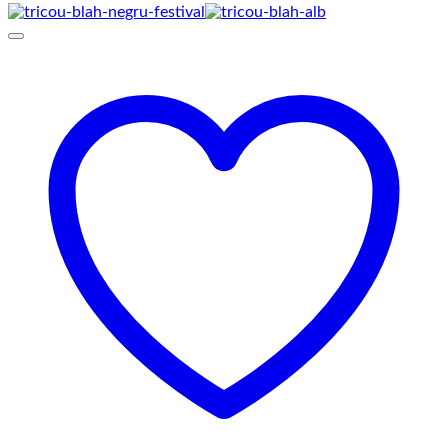
de
prețuri:
69,00 lei
până
la
75,00 lei