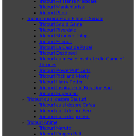
Tricouri Asistente Medicale
Tricouri Manichiurista
Tricouri Piloti
Tricouri inspirate din Filme si Seriale
Tricouri Squid Game
Tricouri Riverdale
Tricouri Stranger Things
Tricouri Friends
Tricouri La Casa de Papel
Tricouri Deadpool
Tricouri cu mesaje inspirate din Game of
Thrones
Tricouri PowerPuff Girls
Tricouri Rick and Morty
Tricouri Harry Potter
Tricouri Inspirate din Breaking Bad
Tricouri Superman
Tricouri cu si despre Bauturi
Tricouri cu si despre Cafea
Tricouri cu si despre Bere
Tricouri cu si despre Vin
Tricouri Anime
Tricouri Naruto
Tricouri Dragon Ball