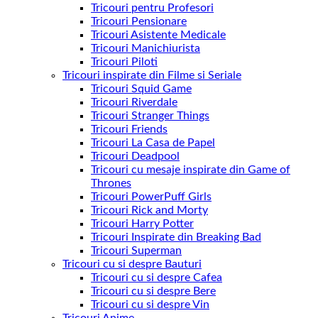
Tricouri pentru Profesori
Tricouri Pensionare
Tricouri Asistente Medicale
Tricouri Manichiurista
Tricouri Piloti
Tricouri inspirate din Filme si Seriale
Tricouri Squid Game
Tricouri Riverdale
Tricouri Stranger Things
Tricouri Friends
Tricouri La Casa de Papel
Tricouri Deadpool
Tricouri cu mesaje inspirate din Game of
Thrones
Tricouri PowerPuff Girls
Tricouri Rick and Morty
Tricouri Harry Potter
Tricouri Inspirate din Breaking Bad
Tricouri Superman
Tricouri cu si despre Bauturi
Tricouri cu si despre Cafea
Tricouri cu si despre Bere
Tricouri cu si despre Vin