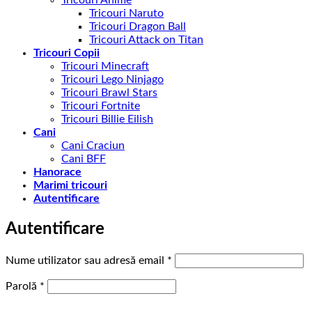
Tricouri Anime
Tricouri Naruto
Tricouri Dragon Ball
Tricouri Attack on Titan
Tricouri Copii
Tricouri Minecraft
Tricouri Lego Ninjago
Tricouri Brawl Stars
Tricouri Fortnite
Tricouri Billie Eilish
Cani
Cani Craciun
Cani BFF
Hanorace
Marimi tricouri
Autentificare
Autentificare
Obligatoriu
Nume utilizator sau adresă email
*
Obligatoriu
Parolă
*