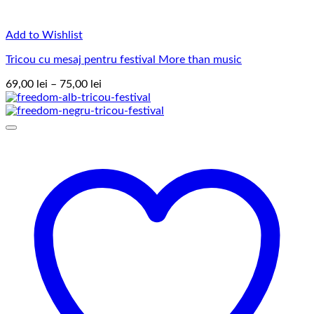
Add to Wishlist
Tricou cu mesaj pentru festival More than music
Interval
69,00
lei
–
75,00
lei
de
prețuri:
69,00 lei
până
la
75,00 lei