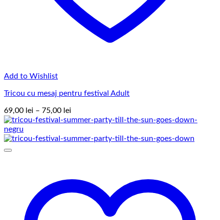
Add to Wishlist
Tricou cu mesaj pentru festival Adult
Interval
69,00
lei
–
75,00
lei
de
prețuri:
69,00 lei
până
la
75,00 lei