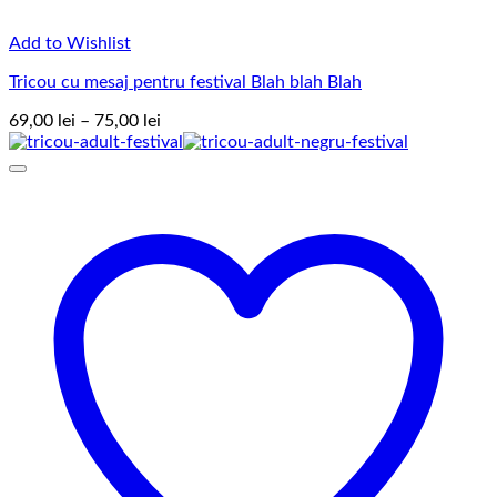
Add to Wishlist
Tricou cu mesaj pentru festival Blah blah Blah
Interval
69,00
lei
–
75,00
lei
de
prețuri:
69,00 lei
până
la
75,00 lei