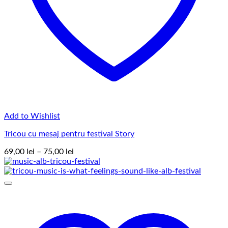
Add to Wishlist
Tricou cu mesaj pentru festival Story
Interval
69,00
lei
–
75,00
lei
de
prețuri:
69,00 lei
până
la
75,00 lei