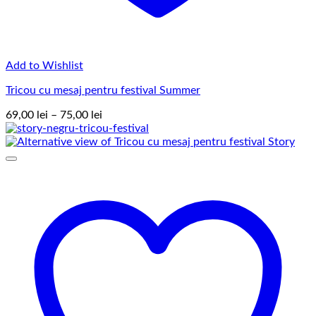
Add to Wishlist
Tricou cu mesaj pentru festival Summer
Interval
69,00
lei
–
75,00
lei
de
prețuri:
69,00 lei
până
la
75,00 lei