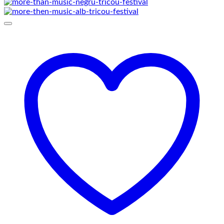
de
prețuri:
69,00 lei
până
la
75,00 lei