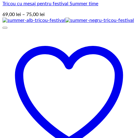
Tricou cu mesaj pentru festival Summer time
Interval
69,00
lei
–
75,00
lei
de
prețuri:
69,00 lei
până
la
75,00 lei