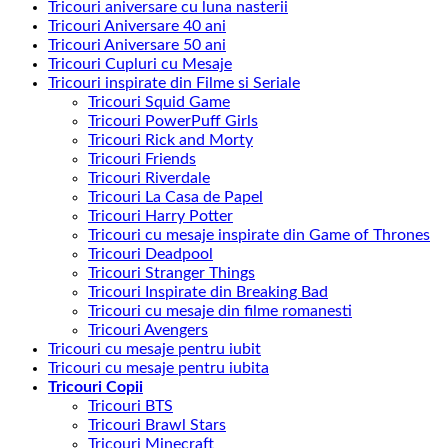
Tricouri aniversare cu luna nasterii
Tricouri Aniversare 40 ani
Tricouri Aniversare 50 ani
Tricouri Cupluri cu Mesaje
Tricouri inspirate din Filme si Seriale
Tricouri Squid Game
Tricouri PowerPuff Girls
Tricouri Rick and Morty
Tricouri Friends
Tricouri Riverdale
Tricouri La Casa de Papel
Tricouri Harry Potter
Tricouri cu mesaje inspirate din Game of Thrones
Tricouri Deadpool
Tricouri Stranger Things
Tricouri Inspirate din Breaking Bad
Tricouri cu mesaje din filme romanesti
Tricouri Avengers
Tricouri cu mesaje pentru iubit
Tricouri cu mesaje pentru iubita
Tricouri Copii
Tricouri BTS
Tricouri Brawl Stars
Tricouri Minecraft