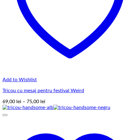
Add to Wishlist
Tricou cu mesaj pentru festival Weird
Interval
69,00
lei
–
75,00
lei
de
prețuri:
69,00 lei
până
la
75,00 lei