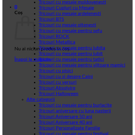
Tricouri cu mesaje moldovenesti
0
Tricouri Cupluri cu Mesaje
Coș
Tricouri cu mesaje ardelenesti
Tricouri BTS
Tricouri cu mesaje oltenesti
Tricouri cu mesaje pentru sefu
Tricouri ROCK
Tricouri Metallica
Tricouri cu mesaje pentru iubita
Nu ai niciun produs în coș.
Tricouri cu mesaje pentru iubit
Înapoi la magazin
Tricouri cu mesaje pentru tatici
Tricouri cu mesaje pentru viitoare mamici
Tricouri cu pisici
Tricouri cu si despre Caini
Tricouri cu versuri
Tricouri Absolvire
Tricouri Halloween
Alte categorii
Tricouri cu mesaje pentru burlacite
Tricouri aniversare cu luna nasterii
Tricouri Aniversare 50 ani
Tricouri Aniversare 40 ani
Tricouri Personalizate Familie
Tricouri cu mesaje pentru festival