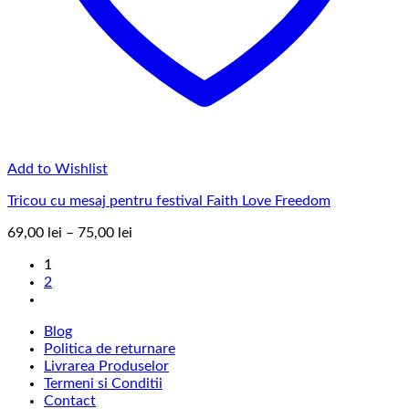
Add to Wishlist
Tricou cu mesaj pentru festival Faith Love Freedom
Interval
69,00
lei
–
75,00
lei
de
1
prețuri:
2
69,00 lei
până
la
Blog
75,00 lei
Politica de returnare
Livrarea Produselor
Termeni si Conditii
Contact