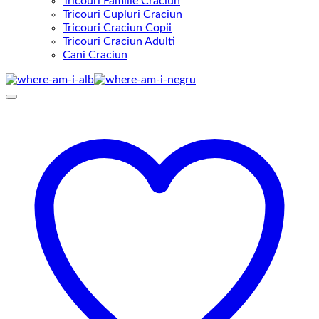
Tricouri Familie Craciun
Tricouri Cupluri Craciun
Tricouri Craciun Copii
Tricouri Craciun Adulti
Cani Craciun