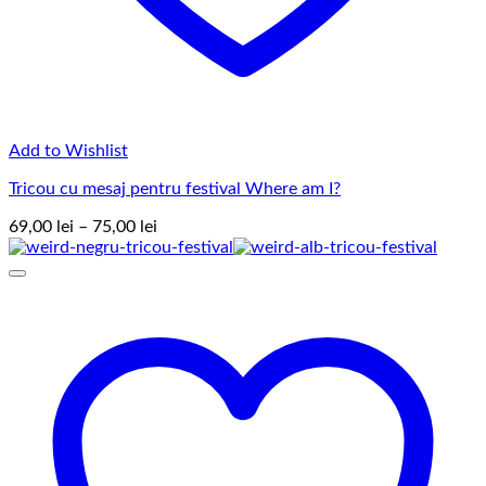
Add to Wishlist
Tricou cu mesaj pentru festival Where am I?
Interval
69,00
lei
–
75,00
lei
de
prețuri:
69,00 lei
până
la
75,00 lei