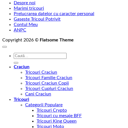
Despre noi
Marimi tricouri
Prelucrarea datelor cu caracter personal
Gaseste Tricoul Potrivit
Contul Meu
ANPC
Copyright 2026 ©
Flatsome Theme
Caută
după:
Craciun
Tricouri Craciun
Tricouri Familie Craciun
Tricouri Craciun Copii
Tricouri Cupluri Craciun
Cani Craciun
Tricouri
Categorii Populare
Tricouri Crypto
Tricouri cu mesaje BFF
Tricouri King Queen
Tricouri Moto