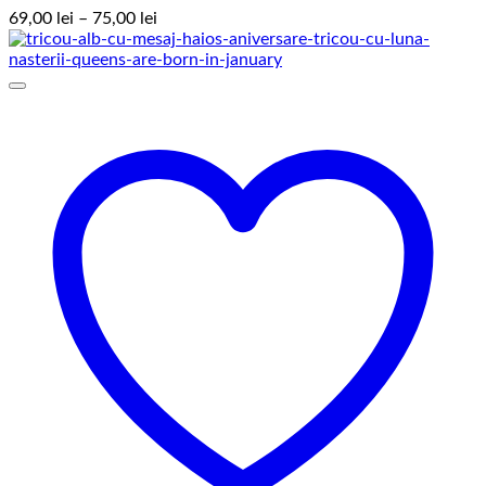
Interval
69,00
lei
–
75,00
lei
de
prețuri:
69,00 lei
până
la
75,00 lei