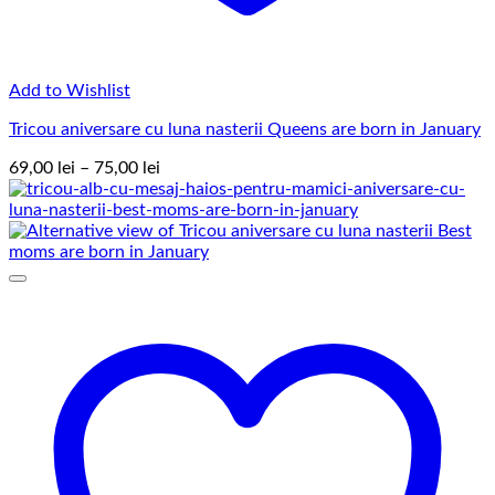
Add to Wishlist
Tricou aniversare cu luna nasterii Queens are born in January
Interval
69,00
lei
–
75,00
lei
de
prețuri:
69,00 lei
până
la
75,00 lei