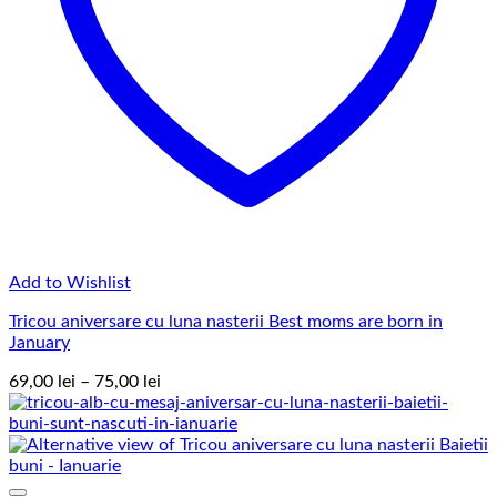
Add to Wishlist
Tricou aniversare cu luna nasterii Best moms are born in
January
Interval
69,00
lei
–
75,00
lei
de
prețuri:
69,00 lei
până
la