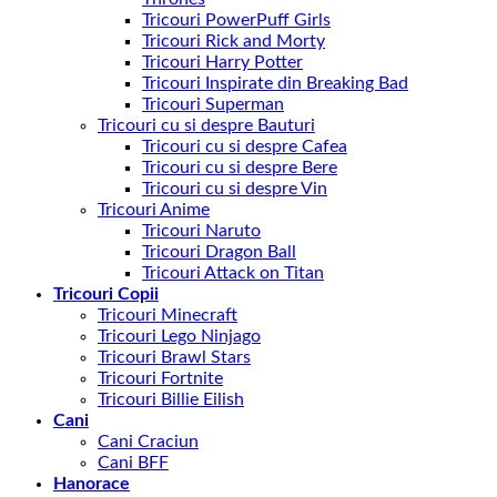
Tricouri PowerPuff Girls
Tricouri Rick and Morty
Tricouri Harry Potter
Tricouri Inspirate din Breaking Bad
Tricouri Superman
Tricouri cu si despre Bauturi
Tricouri cu si despre Cafea
Tricouri cu si despre Bere
Tricouri cu si despre Vin
Tricouri Anime
Tricouri Naruto
Tricouri Dragon Ball
Tricouri Attack on Titan
Tricouri Copii
Tricouri Minecraft
Tricouri Lego Ninjago
Tricouri Brawl Stars
Tricouri Fortnite
Tricouri Billie Eilish
Cani
Cani Craciun
Cani BFF
Hanorace