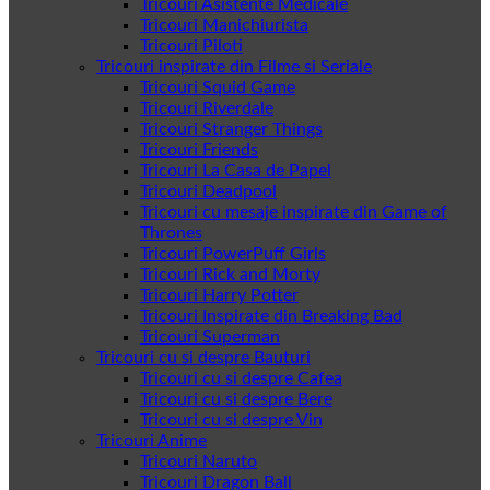
Tricouri Asistente Medicale
Tricouri Manichiurista
Tricouri Piloti
Tricouri inspirate din Filme si Seriale
Tricouri Squid Game
Tricouri Riverdale
Tricouri Stranger Things
Tricouri Friends
Tricouri La Casa de Papel
Tricouri Deadpool
Tricouri cu mesaje inspirate din Game of
Thrones
Tricouri PowerPuff Girls
Tricouri Rick and Morty
Tricouri Harry Potter
Tricouri Inspirate din Breaking Bad
Tricouri Superman
Tricouri cu si despre Bauturi
Tricouri cu si despre Cafea
Tricouri cu si despre Bere
Tricouri cu si despre Vin
Tricouri Anime
Tricouri Naruto
Tricouri Dragon Ball