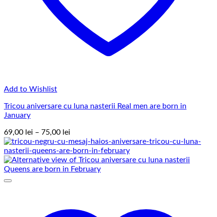
Add to Wishlist
Tricou aniversare cu luna nasterii Real men are born in
January
Interval
69,00
lei
–
75,00
lei
de
prețuri:
69,00 lei
până
la
75,00 lei