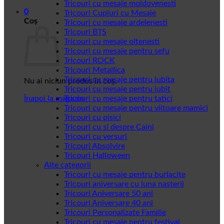
Tricouri cu mesaje moldovenesti
0
Tricouri Cupluri cu Mesaje
Coș
Tricouri cu mesaje ardelenesti
Tricouri BTS
Tricouri cu mesaje oltenesti
Tricouri cu mesaje pentru sefu
Tricouri ROCK
Tricouri Metallica
Tricouri cu mesaje pentru iubita
Nu ai niciun produs în coș.
Tricouri cu mesaje pentru iubit
Înapoi la magazin
Tricouri cu mesaje pentru tatici
Tricouri cu mesaje pentru viitoare mamici
Tricouri cu pisici
Tricouri cu si despre Caini
Tricouri cu versuri
Tricouri Absolvire
Tricouri Halloween
Alte categorii
Tricouri cu mesaje pentru burlacite
Tricouri aniversare cu luna nasterii
Tricouri Aniversare 50 ani
Tricouri Aniversare 40 ani
Tricouri Personalizate Familie
Tricouri cu mesaje pentru festival