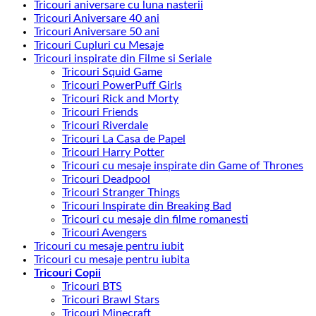
Tricouri aniversare cu luna nasterii
Tricouri Aniversare 40 ani
Tricouri Aniversare 50 ani
Tricouri Cupluri cu Mesaje
Tricouri inspirate din Filme si Seriale
Tricouri Squid Game
Tricouri PowerPuff Girls
Tricouri Rick and Morty
Tricouri Friends
Tricouri Riverdale
Tricouri La Casa de Papel
Tricouri Harry Potter
Tricouri cu mesaje inspirate din Game of Thrones
Tricouri Deadpool
Tricouri Stranger Things
Tricouri Inspirate din Breaking Bad
Tricouri cu mesaje din filme romanesti
Tricouri Avengers
Tricouri cu mesaje pentru iubit
Tricouri cu mesaje pentru iubita
Tricouri Copii
Tricouri BTS
Tricouri Brawl Stars
Tricouri Minecraft