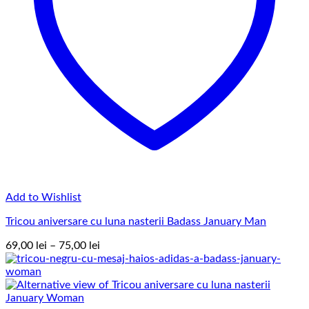
Add to Wishlist
Tricou aniversare cu luna nasterii Badass January Man
Interval
69,00
lei
–
75,00
lei
de
prețuri:
69,00 lei
până