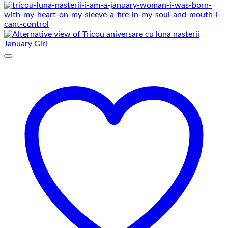
de
prețuri:
69,00 lei
până
la
75,00 lei