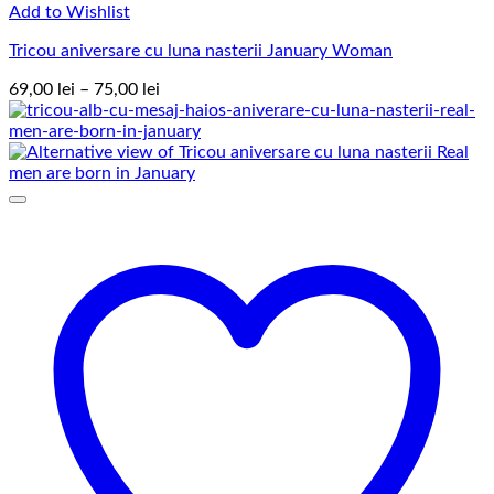
Add to Wishlist
Tricou aniversare cu luna nasterii January Woman
Interval
69,00
lei
–
75,00
lei
de
prețuri:
69,00 lei
până
la
75,00 lei