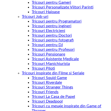
Tricouri pentru Gameri
Tricouri Personalizate Viitori Parinti
Tricouri Haioase
Tricouri Job-uri
Tricouri pentru Programatori
Tricouri pentru ingineri
Tricouri Electricieni
Tricouri pentru Doctori
Tricouri pentru fotografi
Tricouri pentru DJ
Tricouri pentru Profesori
Tricouri Pensionare
Tricouri Asistente Medicale
Tricouri Manichiurista
Tricouri Piloti
Tricouri inspirate din Filme si Seriale
Tricouri Squid Game
Tricouri Riverdale
Tricouri Stranger Things
Tricouri Friends
Tricouri La Casa de Papel
Tricouri Deadpool
Tricouri cu mesaje inspirate din Game of
Thrones