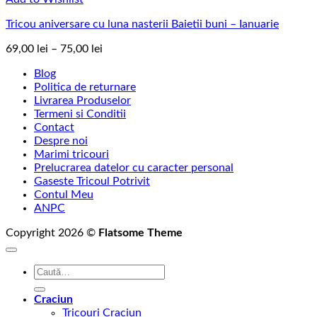
Tricou aniversare cu luna nasterii Baietii buni – Ianuarie
Interval
69,00
lei
–
75,00
lei
de
Blog
prețuri:
Politica de returnare
69,00 lei
Livrarea Produselor
până
Termeni si Conditii
la
Contact
75,00 lei
Despre noi
Marimi tricouri
Prelucrarea datelor cu caracter personal
Gaseste Tricoul Potrivit
Contul Meu
ANPC
Copyright 2026 ©
Flatsome Theme
Caută
după:
Craciun
Tricouri Craciun