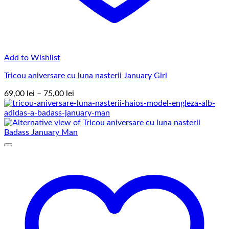
Add to Wishlist
Tricou aniversare cu luna nasterii January Girl
Interval
69,00
lei
–
75,00
lei
de
prețuri:
69,00 lei
până
la
75,00 lei