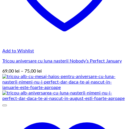
Add to Wishlist
Tricou aniversare cu luna nasterii Nobody’s Perfect January
Interval
69,00
lei
–
75,00
lei
de
prețuri:
69,00 lei
până
la
75,00 lei