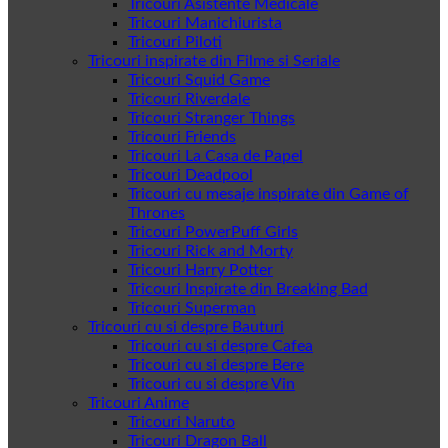
Tricouri Asistente Medicale
Tricouri Manichiurista
Tricouri Piloti
Tricouri inspirate din Filme si Seriale
Tricouri Squid Game
Tricouri Riverdale
Tricouri Stranger Things
Tricouri Friends
Tricouri La Casa de Papel
Tricouri Deadpool
Tricouri cu mesaje inspirate din Game of
Thrones
Tricouri PowerPuff Girls
Tricouri Rick and Morty
Tricouri Harry Potter
Tricouri Inspirate din Breaking Bad
Tricouri Superman
Tricouri cu si despre Bauturi
Tricouri cu si despre Cafea
Tricouri cu si despre Bere
Tricouri cu si despre Vin
Tricouri Anime
Tricouri Naruto
Tricouri Dragon Ball