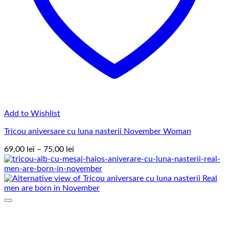
Add to Wishlist
Tricou aniversare cu luna nasterii November Woman
Interval
69,00
lei
–
75,00
lei
de
prețuri:
69,00 lei
până
la
75,00 lei