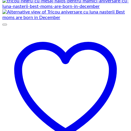
de
prețuri:
69,00 lei
până
la
75,00 lei