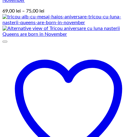
November
Interval
69,00
lei
–
75,00
lei
de
prețuri:
69,00 lei
până
la
75,00 lei