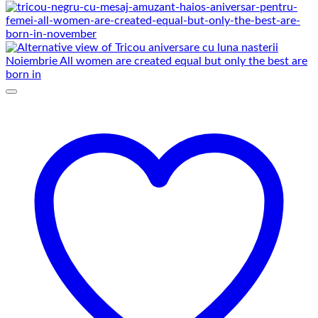
de
prețuri:
69,00 lei
până
la
75,00 lei