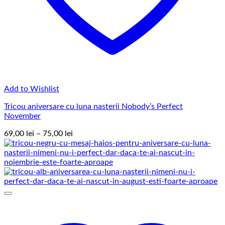
Add to Wishlist
Tricou aniversare cu luna nasterii Nobody’s Perfect
November
Interval
69,00
lei
–
75,00
lei
de
prețuri:
69,00 lei
până
la
75,00 lei