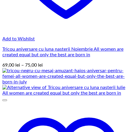
Add to Wishlist
Tricou aniversare cu luna nasterii Noiembrie All women are
created equal but only the best are born in
Interval
69,00
lei
–
75,00
lei
de
prețuri:
69,00 lei
până
la
75,00 lei