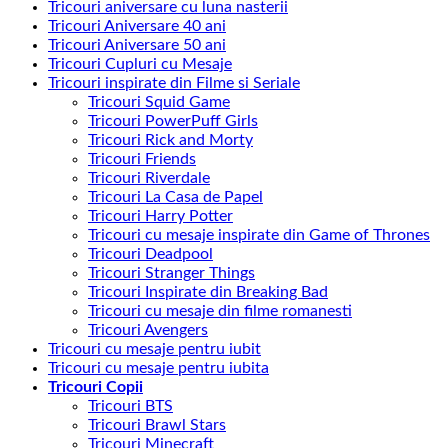
Tricouri aniversare cu luna nasterii
Tricouri Aniversare 40 ani
Tricouri Aniversare 50 ani
Tricouri Cupluri cu Mesaje
Tricouri inspirate din Filme si Seriale
Tricouri Squid Game
Tricouri PowerPuff Girls
Tricouri Rick and Morty
Tricouri Friends
Tricouri Riverdale
Tricouri La Casa de Papel
Tricouri Harry Potter
Tricouri cu mesaje inspirate din Game of Thrones
Tricouri Deadpool
Tricouri Stranger Things
Tricouri Inspirate din Breaking Bad
Tricouri cu mesaje din filme romanesti
Tricouri Avengers
Tricouri cu mesaje pentru iubit
Tricouri cu mesaje pentru iubita
Tricouri Copii
Tricouri BTS
Tricouri Brawl Stars
Tricouri Minecraft