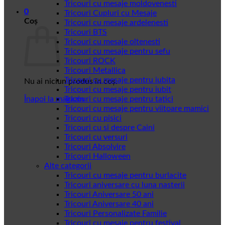
Tricouri cu mesaje moldovenesti
0
Tricouri Cupluri cu Mesaje
Coș
Tricouri cu mesaje ardelenesti
Tricouri BTS
Tricouri cu mesaje oltenesti
Tricouri cu mesaje pentru sefu
Tricouri ROCK
Tricouri Metallica
Tricouri cu mesaje pentru iubita
Nu ai niciun produs în coș.
Tricouri cu mesaje pentru iubit
Înapoi la magazin
Tricouri cu mesaje pentru tatici
Tricouri cu mesaje pentru viitoare mamici
Tricouri cu pisici
Tricouri cu si despre Caini
Tricouri cu versuri
Tricouri Absolvire
Tricouri Halloween
Alte categorii
Tricouri cu mesaje pentru burlacite
Tricouri aniversare cu luna nasterii
Tricouri Aniversare 50 ani
Tricouri Aniversare 40 ani
Tricouri Personalizate Familie
Tricouri cu mesaje pentru festival