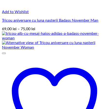
Add to Wishlist
Tricou aniversare cu luna nasterii Badass November Man
Interval
69,00
lei
–
75,00
lei
de
prețuri:
69,00 lei
până
la
75,00 lei