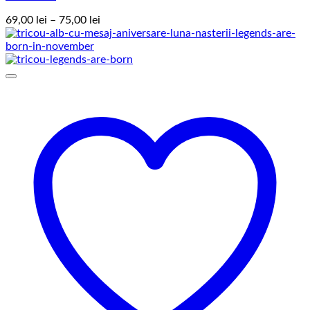
Interval
69,00
lei
–
75,00
lei
de
prețuri:
69,00 lei
până
la
75,00 lei