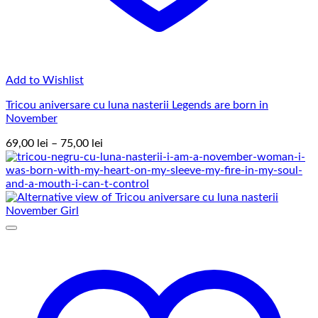
Add to Wishlist
Tricou aniversare cu luna nasterii Legends are born in
November
Interval
69,00
lei
–
75,00
lei
de
prețuri:
69,00 lei
până
la
75,00 lei