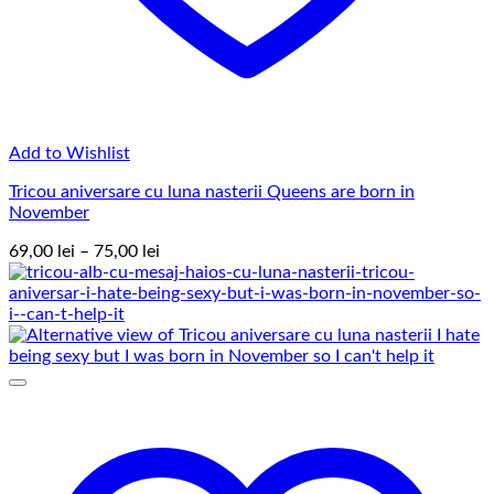
Add to Wishlist
Tricou aniversare cu luna nasterii Queens are born in
November
Interval
69,00
lei
–
75,00
lei
de
prețuri:
69,00 lei
până
la
75,00 lei