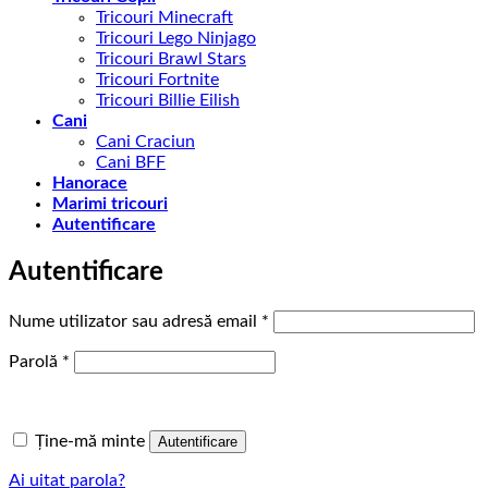
Tricouri Minecraft
Tricouri Lego Ninjago
Tricouri Brawl Stars
Tricouri Fortnite
Tricouri Billie Eilish
Cani
Cani Craciun
Cani BFF
Hanorace
Marimi tricouri
Autentificare
Autentificare
Obligatoriu
Nume utilizator sau adresă email
*
Obligatoriu
Parolă
*
Ține-mă minte
Autentificare
Ai uitat parola?