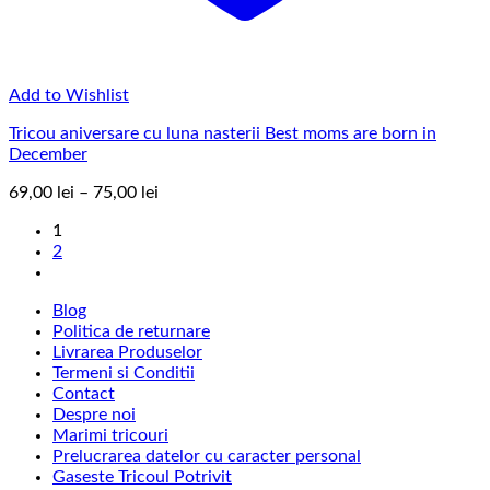
Add to Wishlist
Tricou aniversare cu luna nasterii Best moms are born in
December
Interval
69,00
lei
–
75,00
lei
de
1
prețuri:
2
69,00 lei
până
la
Blog
75,00 lei
Politica de returnare
Livrarea Produselor
Termeni si Conditii
Contact
Despre noi
Marimi tricouri
Prelucrarea datelor cu caracter personal
Gaseste Tricoul Potrivit