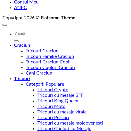
Contul Meu
ANPC
Copyright 2026 ©
Flatsome Theme
Caută
după:
Craciun
Tricouri Craciun
Tricouri Familie Craciun
Tricouri Craciun Copii
Tricouri Cupluri Craciun
Cani Craciun
Tricouri
Categorii Populare
Tricouri Crypto
Tricouri cu mesaje BFF
Tricouri King Queen
Tricouri Moto
Tricouri cu mesaje virale
Tricouri Pescari
Tricouri cu mesaje moldovenesti
Tricouri Cupluri cu Mesaje