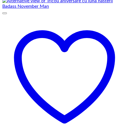
69,00 lei
până
la
75,00 lei