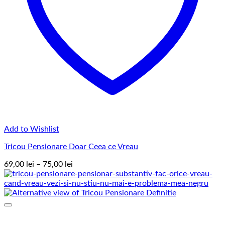
Add to Wishlist
Tricou Pensionare Doar Ceea ce Vreau
Interval
69,00
lei
–
75,00
lei
de
prețuri:
69,00 lei
până
la
75,00 lei