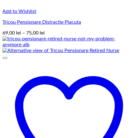
Add to Wishlist
Tricou Pensionare Distractie Placuta
Interval
69,00
lei
–
75,00
lei
de
prețuri:
69,00 lei
până
la
75,00 lei