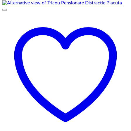
69,00 lei
până
la
75,00 lei