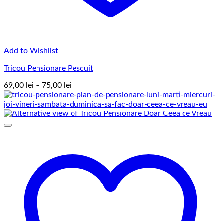
Add to Wishlist
Tricou Pensionare Pescuit
Interval
69,00
lei
–
75,00
lei
de
prețuri:
69,00 lei
până
la
75,00 lei