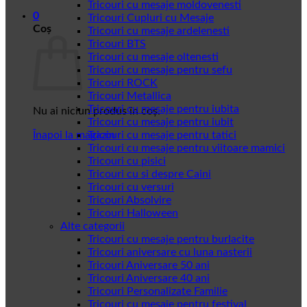
Tricouri cu mesaje moldovenesti
0
Tricouri Cupluri cu Mesaje
Coș
Tricouri cu mesaje ardelenesti
Tricouri BTS
Tricouri cu mesaje oltenesti
Tricouri cu mesaje pentru sefu
Tricouri ROCK
Tricouri Metallica
Tricouri cu mesaje pentru iubita
Nu ai niciun produs în coș.
Tricouri cu mesaje pentru iubit
Înapoi la magazin
Tricouri cu mesaje pentru tatici
Tricouri cu mesaje pentru viitoare mamici
Tricouri cu pisici
Tricouri cu si despre Caini
Tricouri cu versuri
Tricouri Absolvire
Tricouri Halloween
Alte categorii
Tricouri cu mesaje pentru burlacite
Tricouri aniversare cu luna nasterii
Tricouri Aniversare 50 ani
Tricouri Aniversare 40 ani
Tricouri Personalizate Familie
Tricouri cu mesaje pentru festival