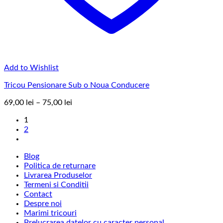
Add to Wishlist
Tricou Pensionare Sub o Noua Conducere
Interval
69,00
lei
–
75,00
lei
de
1
prețuri:
2
69,00 lei
până
la
Blog
75,00 lei
Politica de returnare
Livrarea Produselor
Termeni si Conditii
Contact
Despre noi
Marimi tricouri
Prelucrarea datelor cu caracter personal