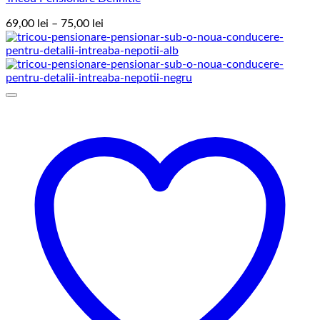
Interval
69,00
lei
–
75,00
lei
de
prețuri:
69,00 lei
până
la
75,00 lei