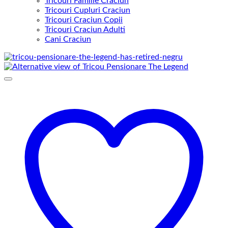
Tricouri Familie Craciun
Tricouri Cupluri Craciun
Tricouri Craciun Copii
Tricouri Craciun Adulti
Cani Craciun