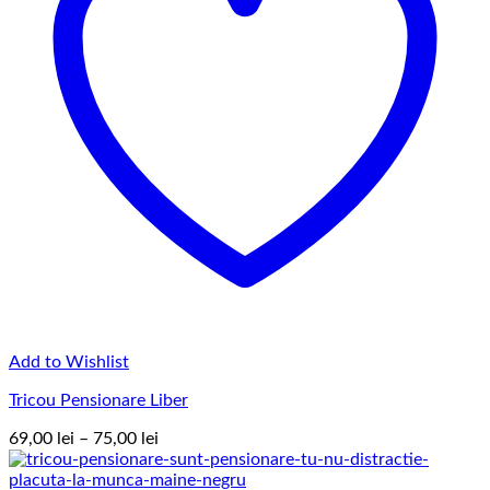
Add to Wishlist
Tricou Pensionare Liber
Interval
69,00
lei
–
75,00
lei
de
prețuri: