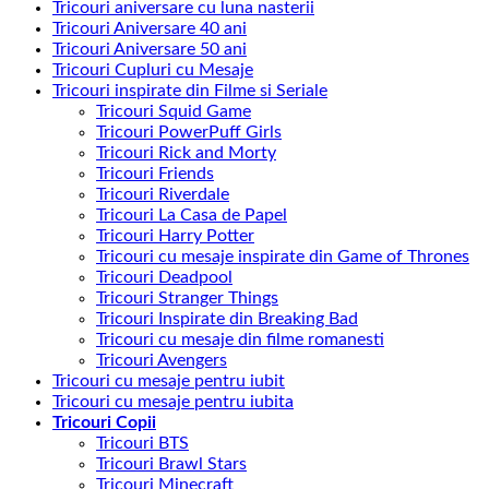
Tricouri aniversare cu luna nasterii
Tricouri Aniversare 40 ani
Tricouri Aniversare 50 ani
Tricouri Cupluri cu Mesaje
Tricouri inspirate din Filme si Seriale
Tricouri Squid Game
Tricouri PowerPuff Girls
Tricouri Rick and Morty
Tricouri Friends
Tricouri Riverdale
Tricouri La Casa de Papel
Tricouri Harry Potter
Tricouri cu mesaje inspirate din Game of Thrones
Tricouri Deadpool
Tricouri Stranger Things
Tricouri Inspirate din Breaking Bad
Tricouri cu mesaje din filme romanesti
Tricouri Avengers
Tricouri cu mesaje pentru iubit
Tricouri cu mesaje pentru iubita
Tricouri Copii
Tricouri BTS
Tricouri Brawl Stars
Tricouri Minecraft