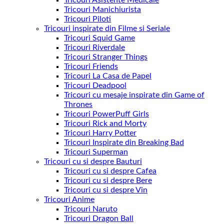
Tricouri Asistente Medicale
Tricouri Manichiurista
Tricouri Piloti
Tricouri inspirate din Filme si Seriale
Tricouri Squid Game
Tricouri Riverdale
Tricouri Stranger Things
Tricouri Friends
Tricouri La Casa de Papel
Tricouri Deadpool
Tricouri cu mesaje inspirate din Game of
Thrones
Tricouri PowerPuff Girls
Tricouri Rick and Morty
Tricouri Harry Potter
Tricouri Inspirate din Breaking Bad
Tricouri Superman
Tricouri cu si despre Bauturi
Tricouri cu si despre Cafea
Tricouri cu si despre Bere
Tricouri cu si despre Vin
Tricouri Anime
Tricouri Naruto
Tricouri Dragon Ball