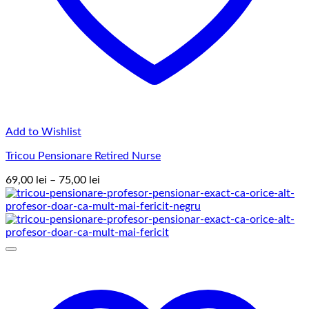
Add to Wishlist
Tricou Pensionare Retired Nurse
Interval
69,00
lei
–
75,00
lei
de
prețuri:
69,00 lei
până
la
75,00 lei