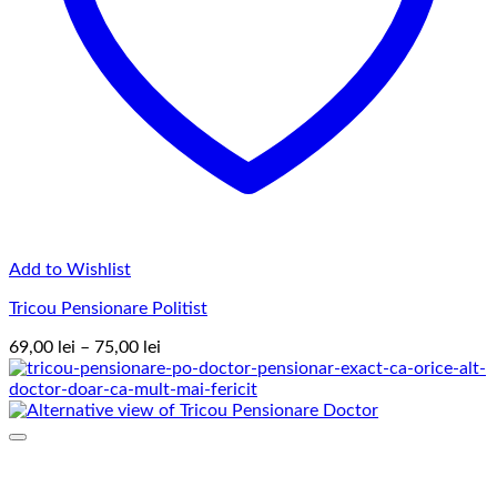
Add to Wishlist
Tricou Pensionare Politist
Interval
69,00
lei
–
75,00
lei
de
prețuri:
69,00 lei
până
la
75,00 lei