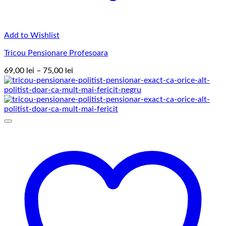
Add to Wishlist
Tricou Pensionare Profesoara
Interval
69,00
lei
–
75,00
lei
de
prețuri:
69,00 lei
până
la
75,00 lei