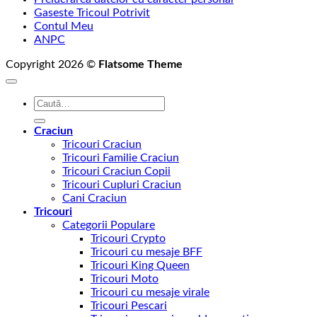
Gaseste Tricoul Potrivit
Contul Meu
ANPC
Copyright 2026 ©
Flatsome Theme
Caută
după:
Craciun
Tricouri Craciun
Tricouri Familie Craciun
Tricouri Craciun Copii
Tricouri Cupluri Craciun
Cani Craciun
Tricouri
Categorii Populare
Tricouri Crypto
Tricouri cu mesaje BFF
Tricouri King Queen
Tricouri Moto
Tricouri cu mesaje virale
Tricouri Pescari