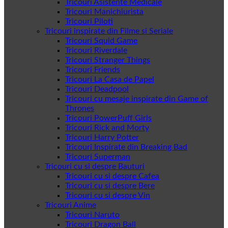
Tricouri Asistente Medicale
Tricouri Manichiurista
Tricouri Piloti
Tricouri inspirate din Filme si Seriale
Tricouri Squid Game
Tricouri Riverdale
Tricouri Stranger Things
Tricouri Friends
Tricouri La Casa de Papel
Tricouri Deadpool
Tricouri cu mesaje inspirate din Game of
Thrones
Tricouri PowerPuff Girls
Tricouri Rick and Morty
Tricouri Harry Potter
Tricouri Inspirate din Breaking Bad
Tricouri Superman
Tricouri cu si despre Bauturi
Tricouri cu si despre Cafea
Tricouri cu si despre Bere
Tricouri cu si despre Vin
Tricouri Anime
Tricouri Naruto
Tricouri Dragon Ball