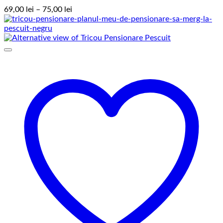
Interval
69,00
lei
–
75,00
lei
de
prețuri:
69,00 lei
până
la
75,00 lei