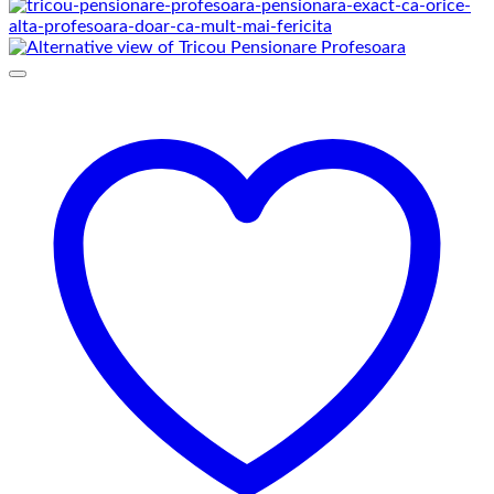
de
prețuri:
69,00 lei
până
la
75,00 lei