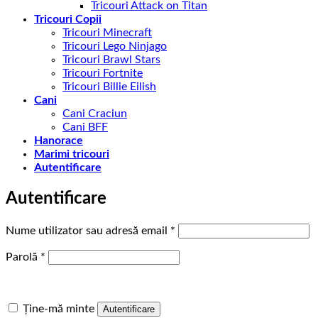
Tricouri Attack on Titan
Tricouri Copii
Tricouri Minecraft
Tricouri Lego Ninjago
Tricouri Brawl Stars
Tricouri Fortnite
Tricouri Billie Eilish
Cani
Cani Craciun
Cani BFF
Hanorace
Marimi tricouri
Autentificare
Autentificare
Obligatoriu
Nume utilizator sau adresă email
*
Obligatoriu
Parolă
*
Ține-mă minte
Autentificare