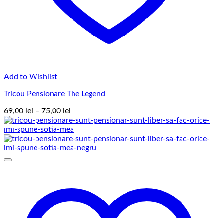
Add to Wishlist
Tricou Pensionare The Legend
Interval
69,00
lei
–
75,00
lei
de
prețuri:
69,00 lei
până
la
75,00 lei