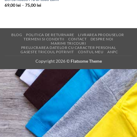
Interval
69,00
lei
–
75,00
lei
de
prețuri:
69,00 lei
până
la
75,00 lei
BLOG
POLITICA DE RETURNARE
LIVRAREA PRODUSELOR
TERMENI SI CONDITII
CONTACT
DESPRE NOI
MARIMI TRICOURI
PRELUCRAREA DATELOR CU CARACTER PERSONAL
GASESTE TRICOUL POTRIVIT
CONTUL MEU
ANPC
Copyright 2026 ©
Flatsome Theme