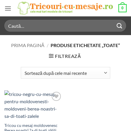
Skip
0
to
content
Caută
după:
PRIMA PAGINĂ
/
PRODUSE ETICHETATE „TOATE”
FILTREAZĂ
Add to
Wishlist
Tricou cu mesaj moldovenesc
Berea noastrî ?a di toati zâlili