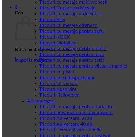
Tricouri cu mesaje moldovenesti
0
Tricouri Cupluri cu Mesaje
Coș
Tricouri cu mesaje ardelenesti
Tricouri BTS
Tricouri cu mesaje oltenesti
Tricouri cu mesaje pentru sefu
Tricouri ROCK
Tricouri Metallica
Tricouri cu mesaje pentru iubita
Nu ai niciun produs în coș.
Tricouri cu mesaje pentru iubit
Înapoi la magazin
Tricouri cu mesaje pentru tatici
Tricouri cu mesaje pentru viitoare mamici
Tricouri cu pisici
Tricouri cu si despre Caini
Tricouri cu versuri
Tricouri Absolvire
Tricouri Halloween
Alte categorii
Tricouri cu mesaje pentru burlacite
Tricouri aniversare cu luna nasterii
Tricouri Aniversare 50 ani
Tricouri Aniversare 40 ani
Tricouri Personalizate Familie
Tricouri cu mesaje pentru festival