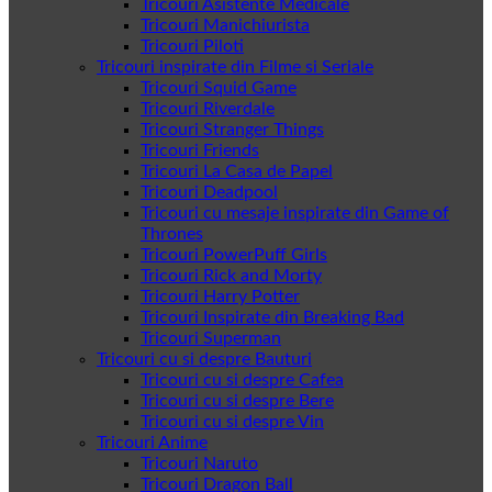
Tricouri Asistente Medicale
Tricouri Manichiurista
Tricouri Piloti
Tricouri inspirate din Filme si Seriale
Tricouri Squid Game
Tricouri Riverdale
Tricouri Stranger Things
Tricouri Friends
Tricouri La Casa de Papel
Tricouri Deadpool
Tricouri cu mesaje inspirate din Game of
Thrones
Tricouri PowerPuff Girls
Tricouri Rick and Morty
Tricouri Harry Potter
Tricouri Inspirate din Breaking Bad
Tricouri Superman
Tricouri cu si despre Bauturi
Tricouri cu si despre Cafea
Tricouri cu si despre Bere
Tricouri cu si despre Vin
Tricouri Anime
Tricouri Naruto
Tricouri Dragon Ball