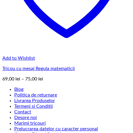
Add to Wishlist
Tricou cu mesaj Regula matematicii
Interval
69,00
lei
–
75,00
lei
de
Blog
prețuri:
Politica de returnare
69,00 lei
Livrarea Produselor
până
Termeni si Conditii
la
Contact
75,00 lei
Despre noi
Marimi tricouri
Prelucrarea datelor cu caracter personal