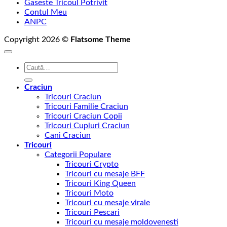
Gaseste Tricoul Potrivit
Contul Meu
ANPC
Copyright 2026 ©
Flatsome Theme
Caută
după:
Craciun
Tricouri Craciun
Tricouri Familie Craciun
Tricouri Craciun Copii
Tricouri Cupluri Craciun
Cani Craciun
Tricouri
Categorii Populare
Tricouri Crypto
Tricouri cu mesaje BFF
Tricouri King Queen
Tricouri Moto
Tricouri cu mesaje virale
Tricouri Pescari
Tricouri cu mesaje moldovenesti