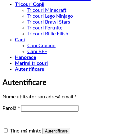
Tricouri Copii
Tricouri Minecraft
Tricouri Lego Ninjago
Tricouri Brawl Stars
Tricouri Fortnite
Tricouri Billie Eilish
Cani
Cani Craciun
Cani BFF
Hanorace
Marimi tricouri
Autentificare
Autentificare
Obligatoriu
Nume utilizator sau adresă email
*
Obligatoriu
Parolă
*
Ține-mă minte
Autentificare