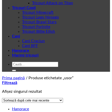
Tricouri Attack on Titan
Tricouri Copii
Tricouri Minecraft
Tricouri Lego Ninjago
Tricouri Brawl Stars
Tricouri Fortnite
Tricouri Billie Eilish
Cani
Cani Craciun
Cani BFF
Hanorace
Marimi tricouri
Caută
după:
Prima pagină
/
Produse etichetate „usor”
Filtrează
Afișez singurul rezultat
Hanorace