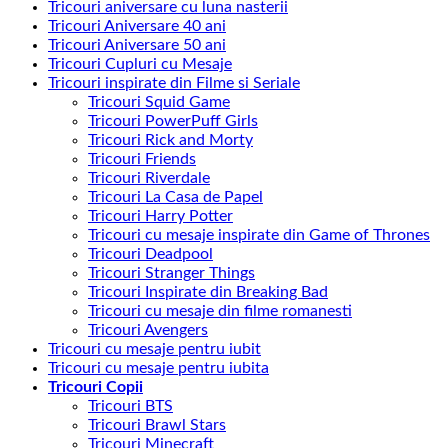
Tricouri aniversare cu luna nasterii
Tricouri Aniversare 40 ani
Tricouri Aniversare 50 ani
Tricouri Cupluri cu Mesaje
Tricouri inspirate din Filme si Seriale
Tricouri Squid Game
Tricouri PowerPuff Girls
Tricouri Rick and Morty
Tricouri Friends
Tricouri Riverdale
Tricouri La Casa de Papel
Tricouri Harry Potter
Tricouri cu mesaje inspirate din Game of Thrones
Tricouri Deadpool
Tricouri Stranger Things
Tricouri Inspirate din Breaking Bad
Tricouri cu mesaje din filme romanesti
Tricouri Avengers
Tricouri cu mesaje pentru iubit
Tricouri cu mesaje pentru iubita
Tricouri Copii
Tricouri BTS
Tricouri Brawl Stars
Tricouri Minecraft