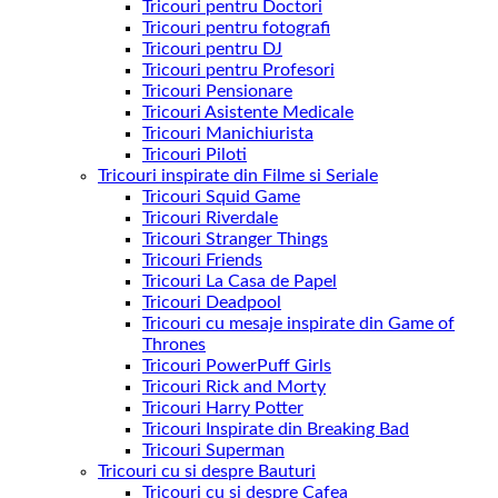
Tricouri pentru Doctori
Tricouri pentru fotografi
Tricouri pentru DJ
Tricouri pentru Profesori
Tricouri Pensionare
Tricouri Asistente Medicale
Tricouri Manichiurista
Tricouri Piloti
Tricouri inspirate din Filme si Seriale
Tricouri Squid Game
Tricouri Riverdale
Tricouri Stranger Things
Tricouri Friends
Tricouri La Casa de Papel
Tricouri Deadpool
Tricouri cu mesaje inspirate din Game of
Thrones
Tricouri PowerPuff Girls
Tricouri Rick and Morty
Tricouri Harry Potter
Tricouri Inspirate din Breaking Bad
Tricouri Superman
Tricouri cu si despre Bauturi
Tricouri cu si despre Cafea