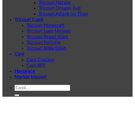
Tricouri Naruto
Tricouri Dragon Ball
Tricouri Attack on Titan
Tricouri Copii
Tricouri Minecraft
Tricouri Lego Ninjago
Tricouri Brawl Stars
Tricouri Fortnite
Tricouri Billie Eilish
Cani
Cani Craciun
Cani BFF
Hanorace
Marimi tricouri
Caută
după: