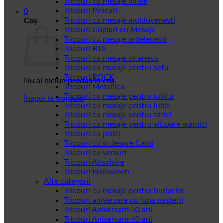
Tricouri cu mesaje virale
Tricouri Pescari
0
Tricouri cu mesaje moldovenesti
Coș
Tricouri Cupluri cu Mesaje
Tricouri cu mesaje ardelenesti
Tricouri BTS
Tricouri cu mesaje oltenesti
Tricouri cu mesaje pentru sefu
Tricouri ROCK
Nu ai niciun produs în coș.
Tricouri Metallica
Tricouri cu mesaje pentru iubita
Înapoi la magazin
Tricouri cu mesaje pentru iubit
Tricouri cu mesaje pentru tatici
Tricouri cu mesaje pentru viitoare mamici
Tricouri cu pisici
Tricouri cu si despre Caini
Tricouri cu versuri
Tricouri Absolvire
Tricouri Halloween
Alte categorii
Tricouri cu mesaje pentru burlacite
Tricouri aniversare cu luna nasterii
Tricouri Aniversare 50 ani
Tricouri Aniversare 40 ani