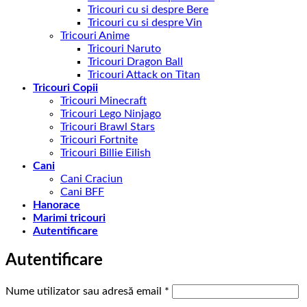
Tricouri cu si despre Bere
Tricouri cu si despre Vin
Tricouri Anime
Tricouri Naruto
Tricouri Dragon Ball
Tricouri Attack on Titan
Tricouri Copii
Tricouri Minecraft
Tricouri Lego Ninjago
Tricouri Brawl Stars
Tricouri Fortnite
Tricouri Billie Eilish
Cani
Cani Craciun
Cani BFF
Hanorace
Marimi tricouri
Autentificare
Autentificare
Obligatoriu
Nume utilizator sau adresă email
*