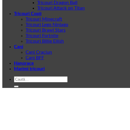
Tricouri Dragon Ball
Tricouri Attack on Titan
Tricouri Copii
Tricouri Minecraft
Tricouri Lego Ninjago
Tricouri Brawl Stars
Tricouri Fortnite
Tricouri Billie Eilish
Cani
Cani Craciun
Cani BFF
Hanorace
Marimi tricouri
Caută
după: