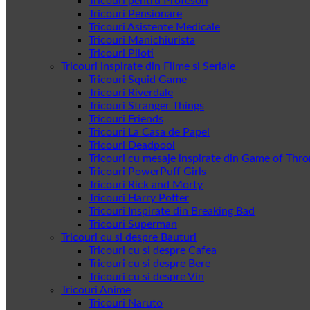
Tricouri pentru Profesori
Tricouri Pensionare
Tricouri Asistente Medicale
Tricouri Manichiurista
Tricouri Piloti
Tricouri inspirate din Filme si Seriale
Tricouri Squid Game
Tricouri Riverdale
Tricouri Stranger Things
Tricouri Friends
Tricouri La Casa de Papel
Tricouri Deadpool
Tricouri cu mesaje inspirate din Game of Thr
Tricouri PowerPuff Girls
Tricouri Rick and Morty
Tricouri Harry Potter
Tricouri Inspirate din Breaking Bad
Tricouri Superman
Tricouri cu si despre Bauturi
Tricouri cu si despre Cafea
Tricouri cu si despre Bere
Tricouri cu si despre Vin
Tricouri Anime
Tricouri Naruto