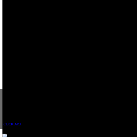
Gaseste tricoul potrivit
Alege tricoul in functie de Hobby, Job, Aniversare si
multe altele
CLICK AICI