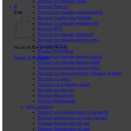
Tricouri cu mesaje virale
0
Tricouri Pescari
Coș
Tricouri cu mesaje moldovenesti
Tricouri Cupluri cu Mesaje
Tricouri cu mesaje ardelenesti
Tricouri BTS
Tricouri cu mesaje oltenesti
Tricouri cu mesaje pentru sefu
Tricouri ROCK
Nu ai niciun produs în coș.
Tricouri Metallica
Tricouri cu mesaje pentru iubita
Înapoi la magazin
Tricouri cu mesaje pentru iubit
Tricouri cu mesaje pentru tatici
Tricouri cu mesaje pentru viitoare mamici
Tricouri cu pisici
Tricouri cu si despre Caini
Tricouri cu versuri
Tricouri Absolvire
Tricouri Halloween
Alte categorii
Tricouri cu mesaje pentru burlacite
Tricouri aniversare cu luna nasterii
Tricouri Aniversare 50 ani
Tricouri Aniversare 40 ani