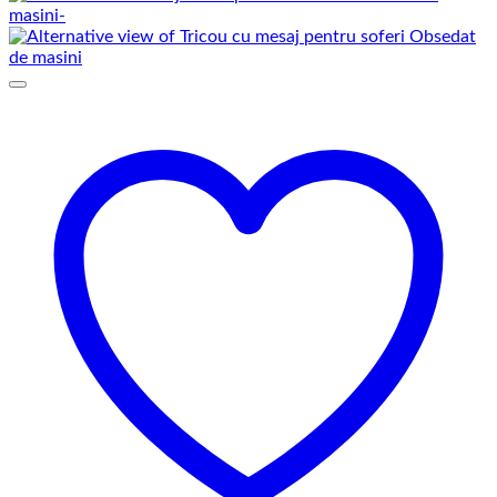
prețuri:
69,00 lei
până
la
75,00 lei