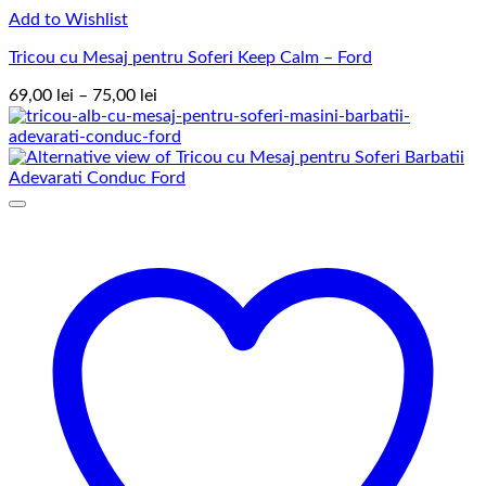
Add to Wishlist
Tricou cu Mesaj pentru Soferi Keep Calm – Ford
Interval
69,00
lei
–
75,00
lei
de
prețuri:
69,00 lei
până
la
75,00 lei