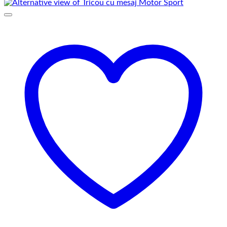
prețuri:
69,00 lei
până
la
75,00 lei