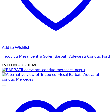
Add to Wishlist
Tricou cu Mesaj pentru Soferi Barbatii Adevarati Conduc Ford
Interval
69,00
lei
–
75,00
lei
de
prețuri:
69,00 lei
până
la
75,00 lei