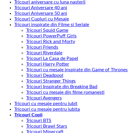
Tricouri aniversare cu luna nasterii
Tricouri Aniversare 40 ani
Tricouri Aniversare 50 ani
Tricouri Cupluri cu Mesaje
Tricouri inspirate din Filme si Seriale
Tricouri Squid Game
Tricouri PowerPuff Girls
Tricouri Rick and Morty
Tricouri Friends
Tricouri Riverdale
Tricouri La Casa de Papel
Tricouri Harry Potter
Tricouri cu mesaje inspirate din Game of Thrones
Tricouri Deadpool
Tricouri Stranger Things
Tricouri Inspirate din Breaking Bad
Tricouri cu mesaje din filme romanesti
Tricouri Avengers
Tricouri cu mesaje pentru iubit
Tricouri cu mesaje pentru iubita
Tricouri Copii
Tricouri BTS
Tricouri Brawl Stars
Tricouri Minecraft