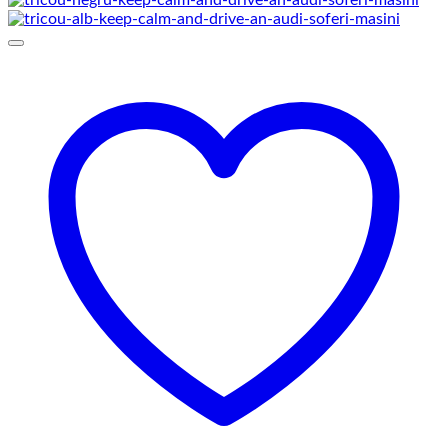
prețuri:
69,00 lei
până
la
75,00 lei