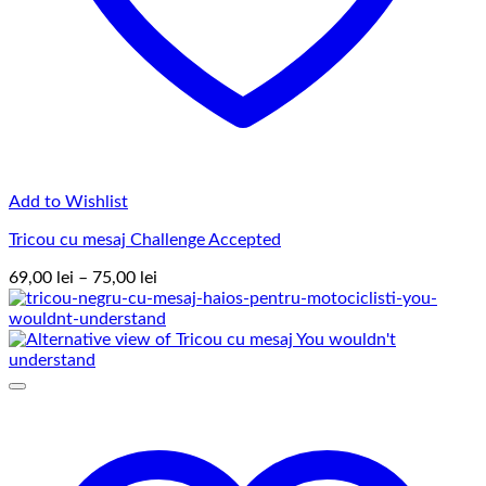
Add to Wishlist
Tricou cu mesaj Challenge Accepted
Interval
69,00
lei
–
75,00
lei
de
prețuri:
69,00 lei
până
la
75,00 lei