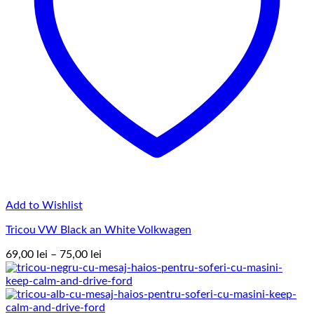
Add to Wishlist
Tricou VW Black an White Volkwagen
Interval
69,00
lei
–
75,00
lei
de
prețuri:
69,00 lei
până