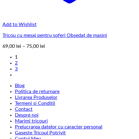
Add to Wishlist
Tricou cu mesaj pentru soferi Obsedat de masini
Interval
69,00
lei
–
75,00
lei
de
1
prețuri:
2
69,00 lei
3
până
la
75,00 lei
Blog
Politica de returnare
Livrarea Produselor
Termeni si Conditii
Contact
Despre noi
Marimi tricouri
Prelucrarea datelor cu caracter personal
Gaseste Tricoul Potrivit
Contul Meu