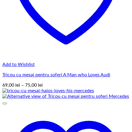
Add to Wishlist
Tricou cu mesaj pentru soferi A Man who Loves Audi
Interval
69,00
lei
–
75,00
lei
de
prețuri:
69,00 lei
până
la
75,00 lei