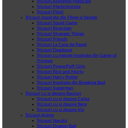
Tricouri Asistente Medicale
Tricouri Manichiurista
Tricouri Piloti
Tricouri inspirate din Filme si Seriale
Tricouri Squid Game
Tricouri Riverdale
Tricouri Stranger Things
Tricouri Friends
Tricouri La Casa de Papel
Tricouri Deadpool
Tricouri cu mesaje inspirate din Game of
Thrones
Tricouri PowerPuff Girls
Tricouri Rick and Morty
Tricouri Harry Potter
Tricouri Inspirate din Breaking Bad
Tricouri Superman
Tricouri cu si despre Bauturi
Tricouri cu si despre Cafea
Tricouri cu si despre Bere
Tricouri cu si despre Vin
Tricouri Anime
Tricouri Naruto
Tricouri Dragon Ball