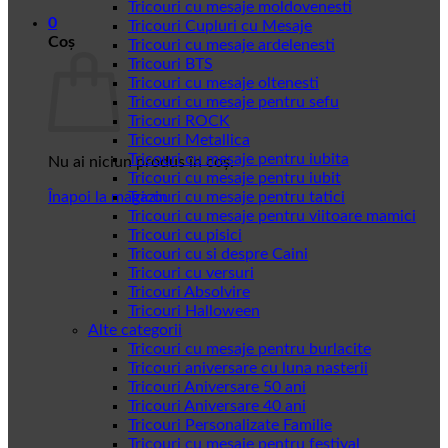
Tricouri cu mesaje moldovenesti
0
Tricouri Cupluri cu Mesaje
Coș
Tricouri cu mesaje ardelenesti
Tricouri BTS
Tricouri cu mesaje oltenesti
Tricouri cu mesaje pentru sefu
Tricouri ROCK
Tricouri Metallica
Tricouri cu mesaje pentru iubita
Nu ai niciun produs în coș.
Tricouri cu mesaje pentru iubit
Înapoi la magazin
Tricouri cu mesaje pentru tatici
Tricouri cu mesaje pentru viitoare mamici
Tricouri cu pisici
Tricouri cu si despre Caini
Tricouri cu versuri
Tricouri Absolvire
Tricouri Halloween
Alte categorii
Tricouri cu mesaje pentru burlacite
Tricouri aniversare cu luna nasterii
Tricouri Aniversare 50 ani
Tricouri Aniversare 40 ani
Tricouri Personalizate Familie
Tricouri cu mesaje pentru festival