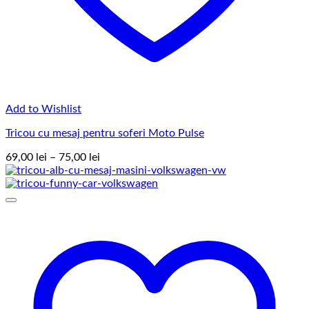
Add to Wishlist
Tricou cu mesaj pentru soferi Moto Pulse
Interval
69,00
lei
–
75,00
lei
de
prețuri:
69,00 lei
până
la
75,00 lei