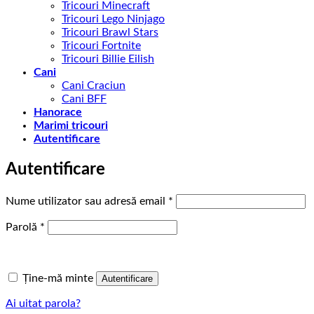
Tricouri Minecraft
Tricouri Lego Ninjago
Tricouri Brawl Stars
Tricouri Fortnite
Tricouri Billie Eilish
Cani
Cani Craciun
Cani BFF
Hanorace
Marimi tricouri
Autentificare
Autentificare
Obligatoriu
Nume utilizator sau adresă email
*
Obligatoriu
Parolă
*
Ține-mă minte
Autentificare
Ai uitat parola?