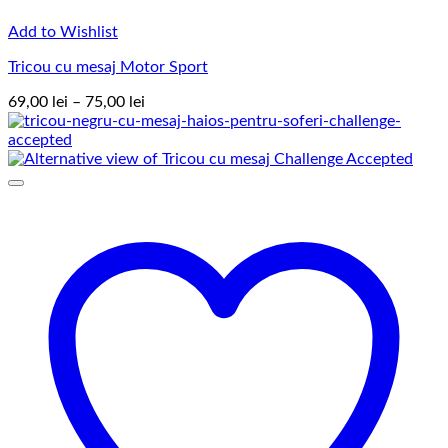
Add to Wishlist
Tricou cu mesaj Motor Sport
Interval
69,00
lei
–
75,00
lei
de
prețuri:
69,00 lei
până
la
75,00 lei