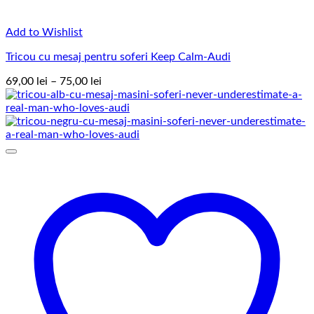
Add to Wishlist
Tricou cu mesaj pentru soferi Keep Calm-Audi
Interval
69,00
lei
–
75,00
lei
de
prețuri:
69,00 lei
până
la
75,00 lei