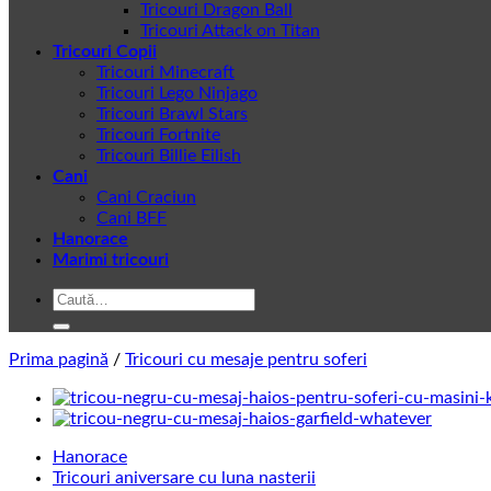
Tricouri Dragon Ball
Tricouri Attack on Titan
Tricouri Copii
Tricouri Minecraft
Tricouri Lego Ninjago
Tricouri Brawl Stars
Tricouri Fortnite
Tricouri Billie Eilish
Cani
Cani Craciun
Cani BFF
Hanorace
Marimi tricouri
Caută
după:
Prima pagină
/
Tricouri cu mesaje pentru soferi
Hanorace
Tricouri aniversare cu luna nasterii