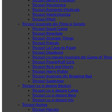
Tricouri pentru Profesori
Tricouri Pensionare
Tricouri Asistente Medicale
Tricouri Manichiurista
Tricouri Piloti
Tricouri inspirate din Filme si Seriale
Tricouri Squid Game
Tricouri Riverdale
Tricouri Stranger Things
Tricouri Friends
Tricouri La Casa de Papel
Tricouri Deadpool
Tricouri cu mesaje inspirate din Game of Thr
Tricouri PowerPuff Girls
Tricouri Rick and Morty
Tricouri Harry Potter
Tricouri Inspirate din Breaking Bad
Tricouri Superman
Tricouri cu si despre Bauturi
Tricouri cu si despre Cafea
Tricouri cu si despre Bere
Tricouri cu si despre Vin
Tricouri Anime
Tricouri Naruto