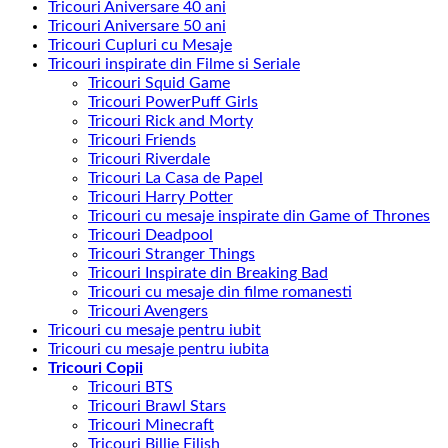
Tricouri Aniversare 40 ani
Tricouri Aniversare 50 ani
Tricouri Cupluri cu Mesaje
Tricouri inspirate din Filme si Seriale
Tricouri Squid Game
Tricouri PowerPuff Girls
Tricouri Rick and Morty
Tricouri Friends
Tricouri Riverdale
Tricouri La Casa de Papel
Tricouri Harry Potter
Tricouri cu mesaje inspirate din Game of Thrones
Tricouri Deadpool
Tricouri Stranger Things
Tricouri Inspirate din Breaking Bad
Tricouri cu mesaje din filme romanesti
Tricouri Avengers
Tricouri cu mesaje pentru iubit
Tricouri cu mesaje pentru iubita
Tricouri Copii
Tricouri BTS
Tricouri Brawl Stars
Tricouri Minecraft
Tricouri Billie Eilish