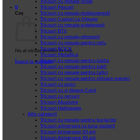
Tricouri cu mesaje virale
0
Tricouri Pescari
Coș
Tricouri cu mesaje moldovenesti
Tricouri Cupluri cu Mesaje
Tricouri cu mesaje ardelenesti
Tricouri BTS
Tricouri cu mesaje oltenesti
Tricouri cu mesaje pentru sefu
Tricouri ROCK
Nu ai niciun produs în coș.
Tricouri Metallica
Tricouri cu mesaje pentru iubita
Înapoi la magazin
Tricouri cu mesaje pentru iubit
Tricouri cu mesaje pentru tatici
Tricouri cu mesaje pentru viitoare mamici
Tricouri cu pisici
Tricouri cu si despre Caini
Tricouri cu versuri
Tricouri Absolvire
Tricouri Halloween
Alte categorii
Tricouri cu mesaje pentru burlacite
Tricouri aniversare cu luna nasterii
Tricouri Aniversare 50 ani
Tricouri Aniversare 40 ani