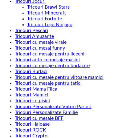
Tricouri Jocuri
Tricouri Brawl Stars
Tricouri Minecraft
Tricouri Fortnite
Tricouri Lego Ninjago
Tricouri Pescari
Tricouri Amuzante
Tricouri cu mesaje virale
Tricouri cu mesaj funny
Tricouri cu mesaje pentru liceeni
Tricouri auto cu mesaje masini
Tricouri cu mesaje pentru burlacite
Tricouri Burlaci
Tricouri cu mesaje pentru viitoare mamici
Tricouri cu mesaje pentru tatici
Tricouri Mama Fiica
Tricouri Mamici
Tricouri cu pisici
Tricouri Personalizate Viitori Parinti
Tricouri Personalizate Familie
Tricouri cu mesaje BFF
Tricouri Haioase
Tricouri ROCK
Tricouri Crypto