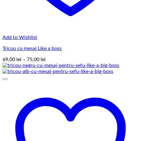
Add to Wishlist
Tricou cu mesaj Like a boss
Interval
69,00
lei
–
75,00
lei
de
prețuri:
69,00 lei
până
la
75,00 lei