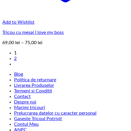
Add to Wishlist
Tricou cu mesaj I love my boss
Interval
69,00
lei
–
75,00
lei
de
1
prețuri:
2
69,00 lei
până
la
Blog
75,00 lei
Politica de returnare
Livrarea Produselor
Termeni si Conditii
Contact
Despre noi
Marimi tricouri
Prelucrarea datelor cu caracter personal
Gaseste Tricoul Potrivit
Contul Meu
ANPC