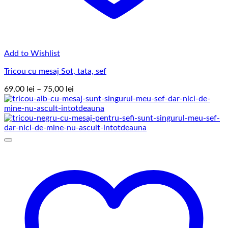
Add to Wishlist
Tricou cu mesaj Sot, tata, sef
Interval
69,00
lei
–
75,00
lei
de
prețuri:
69,00 lei
până
la
75,00 lei