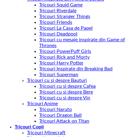
Tricouri Squid Game
Tricouri Riverdale
Tricouri Stranger Things
Tricouri Friends
Tricouri La Casa de Papel
Tricouri Deadpool
Tricouri cu mesaje inspirate din Game of
Thrones
Tricouri PowerPuff Girls
Tricouri Rick and Morty
Tricouri Harry Potter
Tricouri Inspirate din Breaking Bad
Tricouri Superman
Tricouri cu si despre Bauturi
Tricouri cu si despre Cafea
Tricouri cu si despre Bere
Tricouri cu si despre Vin
Tricouri Anime
Tricouri Naruto
Tricouri Dragon Ball
Tricouri Attack on Titan
Tricouri Copii
Tricouri Minecraft