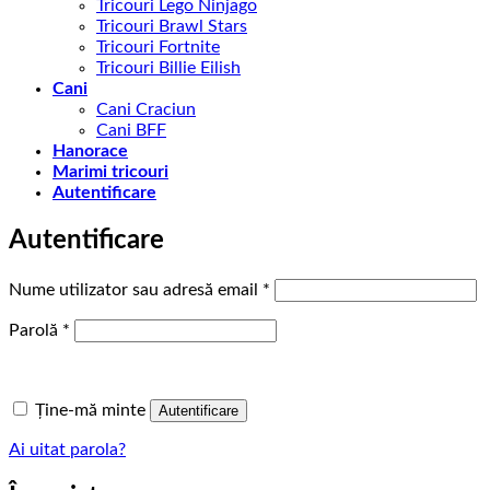
Tricouri Lego Ninjago
Tricouri Brawl Stars
Tricouri Fortnite
Tricouri Billie Eilish
Cani
Cani Craciun
Cani BFF
Hanorace
Marimi tricouri
Autentificare
Autentificare
Obligatoriu
Nume utilizator sau adresă email
*
Obligatoriu
Parolă
*
Ține-mă minte
Autentificare
Ai uitat parola?