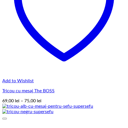
Add to Wishlist
Tricou cu mesaj The BOSS
Interval
69,00
lei
–
75,00
lei
de
prețuri:
69,00 lei
până
la