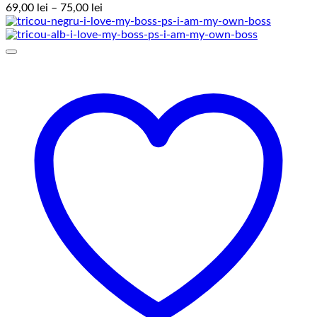
Interval
69,00
lei
–
75,00
lei
de
prețuri:
69,00 lei
până
la
75,00 lei