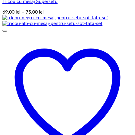
Tricou cu mesaj Supersefu
Interval
69,00
lei
–
75,00
lei
de
prețuri:
69,00 lei
până
la
75,00 lei