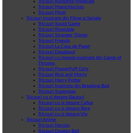
Tricouri Asistente Medicale
Tricouri Manichiurista
Tricouri Piloti
Tricouri inspirate din Filme si Seriale
Tricouri Squid Game
Tricouri Riverdale
Tricouri Stranger Things
Tricouri Friends
Tricouri La Casa de Papel
Tricouri Deadpool
Tricouri cu mesaje inspirate din Game of
Thrones
Tricouri PowerPuff Girls
Tricouri Rick and Morty
Tricouri Harry Potter
Tricouri Inspirate din Breaking Bad
Tricouri Superman
Tricouri cu si despre Bauturi
Tricouri cu si despre Cafea
Tricouri cu si despre Bere
Tricouri cu si despre Vin
Tricouri Anime
Tricouri Naruto
Tricouri Dragon Ball