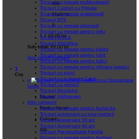
Tricouri cu mesaje moldovenesti
Alb
Tricouri Cupluri cu Mesaje
Tricouri cu mesaje ardelenesti
Marime:
Tricouri BTS
S
Tricouri cu mesaje oltenesti
Tricouri cu mesaje pentru sefu
1 ×
69,00
lei
Tricouri ROCK
Tricouri Metallica
Sub-total:
69,00
lei
Tricouri cu mesaje pentru iubita
Tricouri cu mesaje pentru iubit
Vezi coșul
Finalizare
Tricouri cu mesaje pentru tatici
Tricouri cu mesaje pentru viitoare mamici
1
Tricouri cu pisici
Coș
Tricouri cu si despre Caini
×
Tricou Stomatolog
Tricouri cu versuri
Smile
Tricouri Absolvire
Tricouri Halloween
Model:
Alte categorii
Pentru femei
Tricouri cu mesaje pentru burlacite
Tricouri aniversare cu luna nasterii
Culoare:
Tricouri Aniversare 50 ani
Tricouri Aniversare 40 ani
Alb
Tricouri Personalizate Familie
Tricouri cu mesaje pentru festival