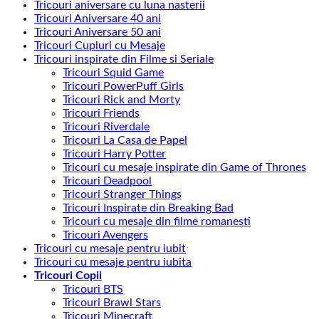
Tricouri aniversare cu luna nasterii
Tricouri Aniversare 40 ani
Tricouri Aniversare 50 ani
Tricouri Cupluri cu Mesaje
Tricouri inspirate din Filme si Seriale
Tricouri Squid Game
Tricouri PowerPuff Girls
Tricouri Rick and Morty
Tricouri Friends
Tricouri Riverdale
Tricouri La Casa de Papel
Tricouri Harry Potter
Tricouri cu mesaje inspirate din Game of Thrones
Tricouri Deadpool
Tricouri Stranger Things
Tricouri Inspirate din Breaking Bad
Tricouri cu mesaje din filme romanesti
Tricouri Avengers
Tricouri cu mesaje pentru iubit
Tricouri cu mesaje pentru iubita
Tricouri Copii
Tricouri BTS
Tricouri Brawl Stars
Tricouri Minecraft