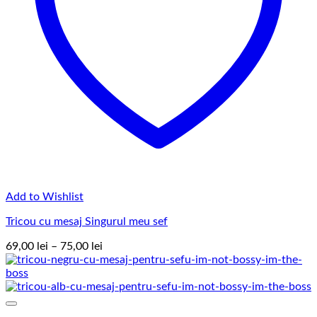
Add to Wishlist
Tricou cu mesaj Singurul meu sef
Interval
69,00
lei
–
75,00
lei
de
prețuri:
69,00 lei
până
la