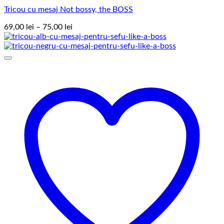
Tricou cu mesaj Not bossy, the BOSS
Interval
69,00
lei
–
75,00
lei
de
prețuri:
69,00 lei
până
la
75,00 lei