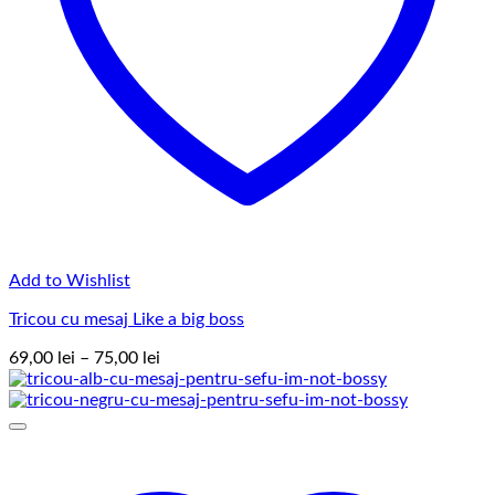
Add to Wishlist
Tricou cu mesaj Like a big boss
Interval
69,00
lei
–
75,00
lei
de
prețuri:
69,00 lei
până
la
75,00 lei