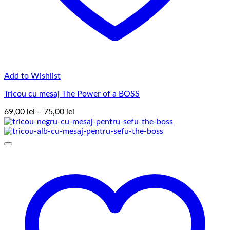
Add to Wishlist
Tricou cu mesaj The Power of a BOSS
Interval
69,00
lei
–
75,00
lei
de
prețuri:
69,00 lei
până
la
75,00 lei