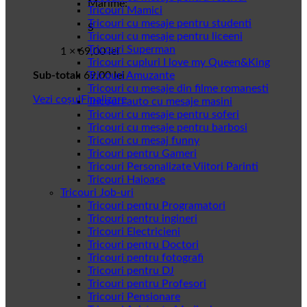
Marime:
Tricouri Mamici
Tricouri cu mesaje pentru studenti
S
Tricouri cu mesaje pentru liceeni
Tricouri Superman
1 ×
69,00
lei
Tricouri cupluri I love my Queen&King
Sub-total:
69,00
Tricouri Amuzante
lei
Tricouri cu mesaje din filme romanesti
Vezi coșul
Finalizare
Tricouri auto cu mesaje masini
Tricouri cu mesaje pentru soferi
Tricouri cu mesaje pentru barbosi
Tricouri cu mesaj funny
Tricouri pentru Gameri
Tricouri Personalizate Viitori Parinti
Tricouri Haioase
Tricouri Job-uri
Tricouri pentru Programatori
Tricouri pentru ingineri
Tricouri Electricieni
Tricouri pentru Doctori
Tricouri pentru fotografi
Tricouri pentru DJ
Tricouri pentru Profesori
Tricouri Pensionare