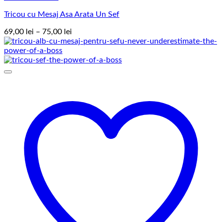
Tricou cu Mesaj Asa Arata Un Sef
Interval
69,00
lei
–
75,00
lei
de
prețuri:
69,00 lei
până
la
75,00 lei