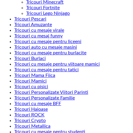
Tricouri Minecraft
Tricouri Fortnite
Tricouri Lego Ninjago
Tricouri Pescari
Tricouri Amuzante
Tricouri cu mesaje virale
Tricouri cu mesaj funny
Tricouri cu mesaje pentru liceeni
Tricouri auto cu mesaje masini
Tricouri cu mesaje pentru burlacite
Tricouri Burlaci
Tricouri cu mesaje pentru viitoare mamici
Tricouri cu mesaje pentru tatici
Tricouri Mama Fiica
Tricouri Mamici
Tricouri cu pisici
Tricouri Personalizate Viitori Parinti
Tricouri Personalizate Familie
Tricouri cu mesaje BFF
Tricouri Haioase
Tricouri ROCK
Tricouri Crypto
Tricouri Metallica
Tricouri cu mesaje pentru studenti