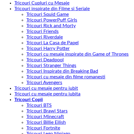
Tricouri Cupluri cu Mesaje
Tricouri inspirate din Filme si Seriale
Tricouri Squid Game
Tricouri PowerPuff Girls
Tricouri Rick and Morty
Tricouri Friends
Tricouri Riverdale
Tricouri La Casa de Papel
Tricouri Harry Potter
Tricouri cu mesaje inspirate din Game of Thrones
Tricouri Deadpool
Tricouri Stranger Things
Tricouri Inspirate din Breaking Bad
Tricouri cu mesaje din filme romanesti
Tricouri Avengers
Tricouri cu mesaje pentru iubit
Tricouri cu mesaje pentru iubita
Tricouri Copii
Tricouri BTS
Tricouri Brawl Stars
Tricouri Minecraft
Tricouri Billie Eilish
Tricouri Fortnite
Tricouri Lego Ninjago