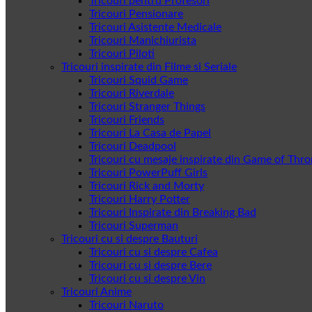
Tricouri pentru Profesori
Tricouri Pensionare
Tricouri Asistente Medicale
Tricouri Manichiurista
Tricouri Piloti
Tricouri inspirate din Filme si Seriale
Tricouri Squid Game
Tricouri Riverdale
Tricouri Stranger Things
Tricouri Friends
Tricouri La Casa de Papel
Tricouri Deadpool
Tricouri cu mesaje inspirate din Game of Thr
Tricouri PowerPuff Girls
Tricouri Rick and Morty
Tricouri Harry Potter
Tricouri Inspirate din Breaking Bad
Tricouri Superman
Tricouri cu si despre Bauturi
Tricouri cu si despre Cafea
Tricouri cu si despre Bere
Tricouri cu si despre Vin
Tricouri Anime
Tricouri Naruto