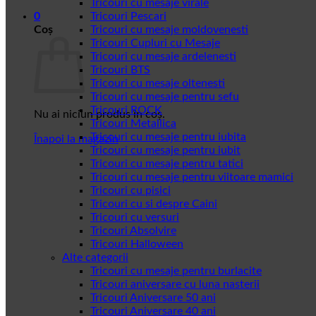
Tricouri cu mesaje virale
0
Tricouri Pescari
Coș
Tricouri cu mesaje moldovenesti
Tricouri Cupluri cu Mesaje
Tricouri cu mesaje ardelenesti
Tricouri BTS
Tricouri cu mesaje oltenesti
Tricouri cu mesaje pentru sefu
Tricouri ROCK
Nu ai niciun produs în coș.
Tricouri Metallica
Tricouri cu mesaje pentru iubita
Înapoi la magazin
Tricouri cu mesaje pentru iubit
Tricouri cu mesaje pentru tatici
Tricouri cu mesaje pentru viitoare mamici
Tricouri cu pisici
Tricouri cu si despre Caini
Tricouri cu versuri
Tricouri Absolvire
Tricouri Halloween
Alte categorii
Tricouri cu mesaje pentru burlacite
Tricouri aniversare cu luna nasterii
Tricouri Aniversare 50 ani
Tricouri Aniversare 40 ani