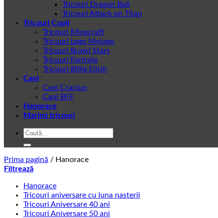
Tricouri Dragon Ball
Tricouri Attack on Titan
Tricouri Copii
Tricouri Minecraft
Tricouri Lego Ninjago
Tricouri Brawl Stars
Tricouri Fortnite
Tricouri Billie Eilish
Cani
Cani Craciun
Cani BFF
Hanorace
Marimi tricouri
Caută
după:
Prima pagină
/
Hanorace
Filtrează
Hanorace
Tricouri aniversare cu luna nasterii
Tricouri Aniversare 40 ani
Tricouri Aniversare 50 ani