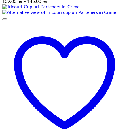
Interval
109,00
lei
–
145,00
lei
de
prețuri:
109,00 lei
până
la
145,00 lei