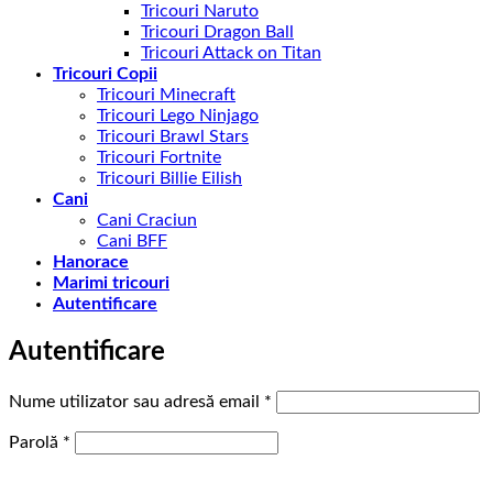
Tricouri Naruto
Tricouri Dragon Ball
Tricouri Attack on Titan
Tricouri Copii
Tricouri Minecraft
Tricouri Lego Ninjago
Tricouri Brawl Stars
Tricouri Fortnite
Tricouri Billie Eilish
Cani
Cani Craciun
Cani BFF
Hanorace
Marimi tricouri
Autentificare
Autentificare
Obligatoriu
Nume utilizator sau adresă email
*
Obligatoriu
Parolă
*