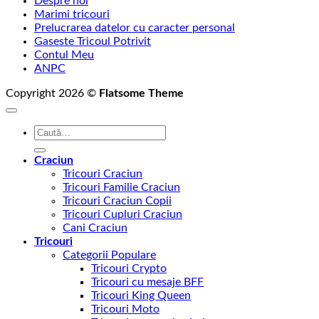
Despre noi
Marimi tricouri
Prelucrarea datelor cu caracter personal
Gaseste Tricoul Potrivit
Contul Meu
ANPC
Copyright 2026 ©
Flatsome Theme
Caută
după:
Craciun
Tricouri Craciun
Tricouri Familie Craciun
Tricouri Craciun Copii
Tricouri Cupluri Craciun
Cani Craciun
Tricouri
Categorii Populare
Tricouri Crypto
Tricouri cu mesaje BFF
Tricouri King Queen
Tricouri Moto