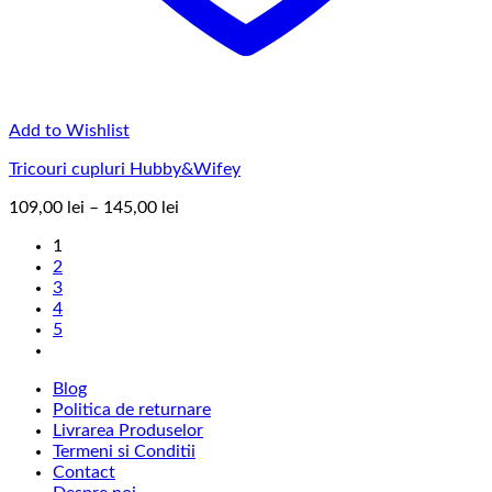
Add to Wishlist
Tricouri cupluri Hubby&Wifey
Interval
109,00
lei
–
145,00
lei
de
1
prețuri:
2
109,00 lei
3
până
4
la
5
145,00 lei
Blog
Politica de returnare
Livrarea Produselor
Termeni si Conditii
Contact