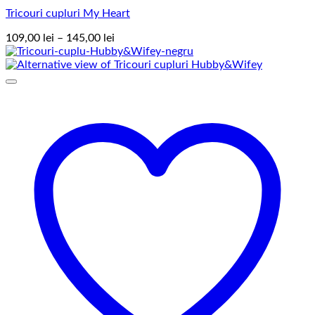
Tricouri cupluri My Heart
Interval
109,00
lei
–
145,00
lei
de
prețuri:
109,00 lei
până
la
145,00 lei