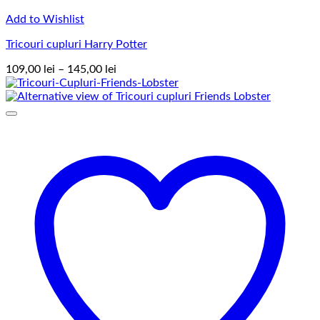
Add to Wishlist
Tricouri cupluri Harry Potter
Interval
109,00
lei
–
145,00
lei
de
prețuri:
109,00 lei
până
la
145,00 lei