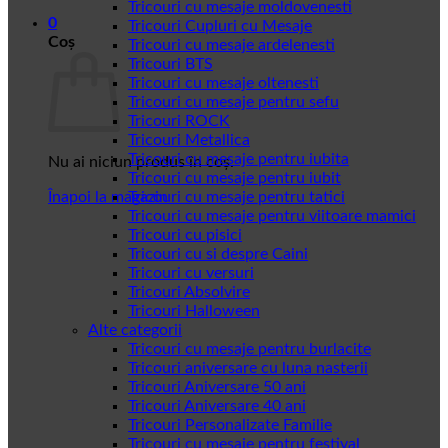
Tricouri cu mesaje moldovenesti
0
Tricouri Cupluri cu Mesaje
Coș
Tricouri cu mesaje ardelenesti
Tricouri BTS
Tricouri cu mesaje oltenesti
Tricouri cu mesaje pentru sefu
Tricouri ROCK
Tricouri Metallica
Tricouri cu mesaje pentru iubita
Nu ai niciun produs în coș.
Tricouri cu mesaje pentru iubit
Înapoi la magazin
Tricouri cu mesaje pentru tatici
Tricouri cu mesaje pentru viitoare mamici
Tricouri cu pisici
Tricouri cu si despre Caini
Tricouri cu versuri
Tricouri Absolvire
Tricouri Halloween
Alte categorii
Tricouri cu mesaje pentru burlacite
Tricouri aniversare cu luna nasterii
Tricouri Aniversare 50 ani
Tricouri Aniversare 40 ani
Tricouri Personalizate Familie
Tricouri cu mesaje pentru festival