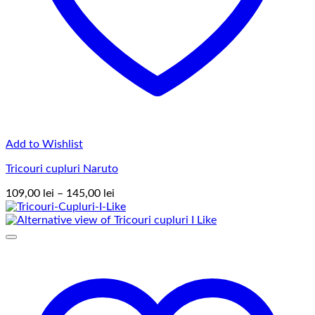
Add to Wishlist
Tricouri cupluri Naruto
Interval
109,00
lei
–
145,00
lei
de
prețuri:
109,00 lei
până
la
145,00 lei