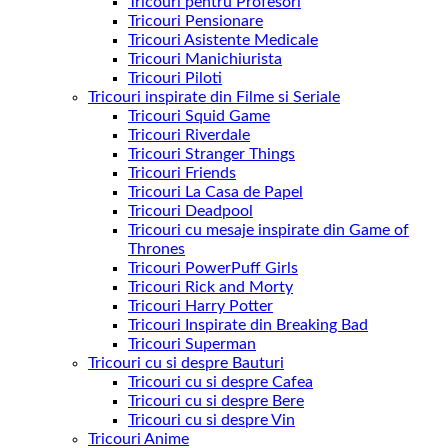
Tricouri pentru Profesori
Tricouri Pensionare
Tricouri Asistente Medicale
Tricouri Manichiurista
Tricouri Piloti
Tricouri inspirate din Filme si Seriale
Tricouri Squid Game
Tricouri Riverdale
Tricouri Stranger Things
Tricouri Friends
Tricouri La Casa de Papel
Tricouri Deadpool
Tricouri cu mesaje inspirate din Game of
Thrones
Tricouri PowerPuff Girls
Tricouri Rick and Morty
Tricouri Harry Potter
Tricouri Inspirate din Breaking Bad
Tricouri Superman
Tricouri cu si despre Bauturi
Tricouri cu si despre Cafea
Tricouri cu si despre Bere
Tricouri cu si despre Vin
Tricouri Anime