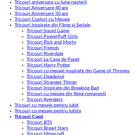
Tricouri aniversare cu luna nasterii
Tricouri Aniversare 40 ani
Tricouri Aniversare 50 ani
Tricouri Cupluri cu Mesaje
Tricouri inspirate din Filme si Seriale
Tricouri Squid Game
Tricouri PowerPuff Girls
Tricouri Rick and Morty
Tricouri Friends
Tricouri Riverdale
Tricouri La Casa de Papel
Tricouri Harry Potter
Tricouri cu mesaje inspirate din Game of Thrones
Tricouri Deadpool
Tricouri Stranger Things
Tricouri Inspirate din Breaking Bad
Tricouri cu mesaje din filme romanesti
Tricouri Avengers
Tricouri cu mesaje pentru iubit
Tricouri cu mesaje pentru iubita
Tricouri Copii
Tricouri BTS
Tricouri Brawl Stars
Tricouri Minecraft