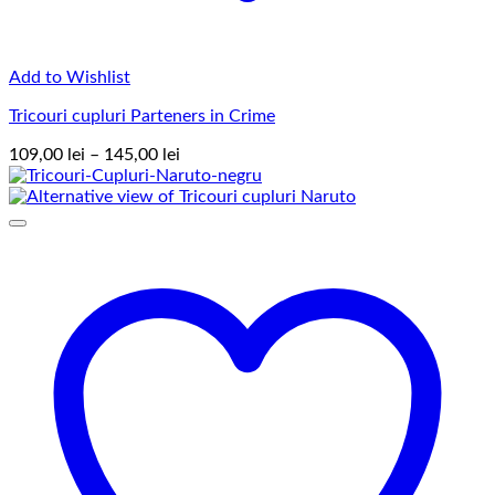
Add to Wishlist
Tricouri cupluri Parteners in Crime
Interval
109,00
lei
–
145,00
lei
de
prețuri:
109,00 lei
până
la
145,00 lei