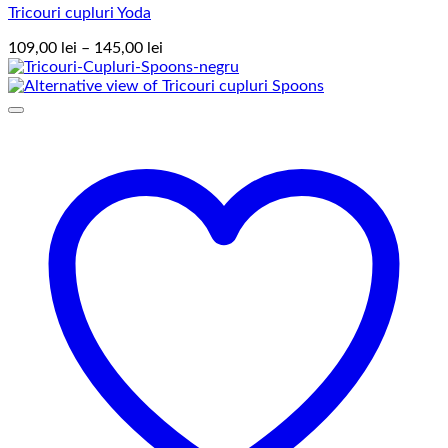
Tricouri cupluri Yoda
Interval
109,00
lei
–
145,00
lei
de
prețuri:
109,00 lei
până
la
145,00 lei