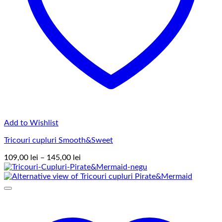
Add to Wishlist
Tricouri cupluri Smooth&Sweet
Interval
109,00
lei
–
145,00
lei
de
prețuri:
109,00 lei
până
la
145,00 lei