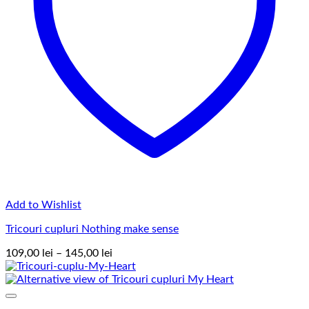
Add to Wishlist
Tricouri cupluri Nothing make sense
Interval
109,00
lei
–
145,00
lei
de
prețuri:
109,00 lei
până