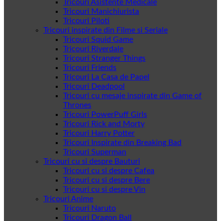
Tricouri Asistente Medicale
Tricouri Manichiurista
Tricouri Piloti
Tricouri inspirate din Filme si Seriale
Tricouri Squid Game
Tricouri Riverdale
Tricouri Stranger Things
Tricouri Friends
Tricouri La Casa de Papel
Tricouri Deadpool
Tricouri cu mesaje inspirate din Game of
Thrones
Tricouri PowerPuff Girls
Tricouri Rick and Morty
Tricouri Harry Potter
Tricouri Inspirate din Breaking Bad
Tricouri Superman
Tricouri cu si despre Bauturi
Tricouri cu si despre Cafea
Tricouri cu si despre Bere
Tricouri cu si despre Vin
Tricouri Anime
Tricouri Naruto
Tricouri Dragon Ball