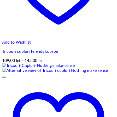
Add to Wishlist
Tricouri cupluri Friends Lobster
Interval
109,00
lei
–
145,00
lei
de
prețuri:
109,00 lei
până
la
145,00 lei