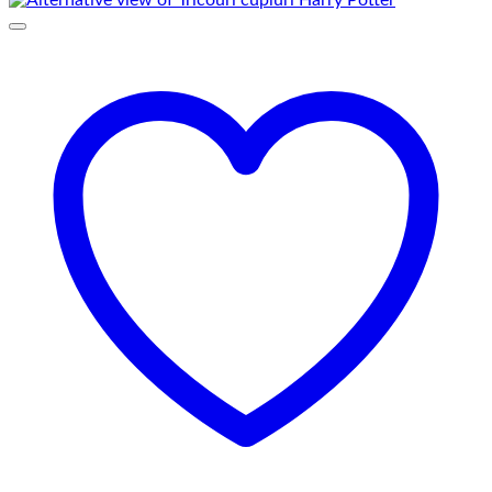
109,00 lei
până
la
145,00 lei