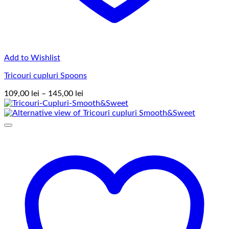
Add to Wishlist
Tricouri cupluri Spoons
Interval
109,00
lei
–
145,00
lei
de
prețuri:
109,00 lei
până
la
145,00 lei