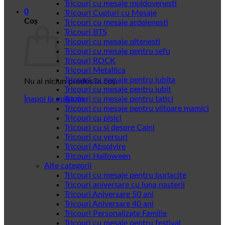
Tricouri cu mesaje moldovenesti
0
Tricouri Cupluri cu Mesaje
Coș
Tricouri cu mesaje ardelenesti
Tricouri BTS
Tricouri cu mesaje oltenesti
Tricouri cu mesaje pentru sefu
Tricouri ROCK
Tricouri Metallica
Tricouri cu mesaje pentru iubita
Nu ai niciun produs în coș.
Tricouri cu mesaje pentru iubit
Înapoi la magazin
Tricouri cu mesaje pentru tatici
Tricouri cu mesaje pentru viitoare mamici
Tricouri cu pisici
Tricouri cu si despre Caini
Tricouri cu versuri
Tricouri Absolvire
Tricouri Halloween
Alte categorii
Tricouri cu mesaje pentru burlacite
Tricouri aniversare cu luna nasterii
Tricouri Aniversare 50 ani
Tricouri Aniversare 40 ani
Tricouri Personalizate Familie
Tricouri cu mesaje pentru festival