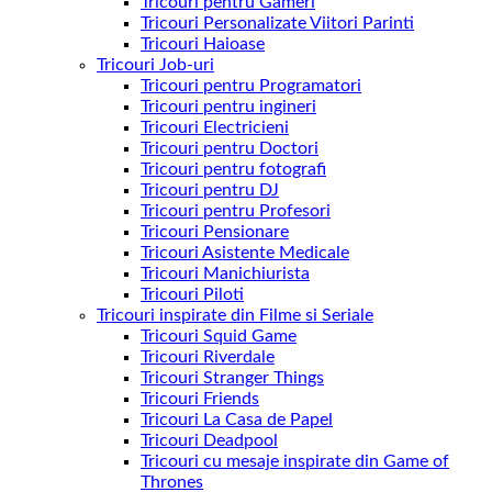
Tricouri pentru Gameri
Tricouri Personalizate Viitori Parinti
Tricouri Haioase
Tricouri Job-uri
Tricouri pentru Programatori
Tricouri pentru ingineri
Tricouri Electricieni
Tricouri pentru Doctori
Tricouri pentru fotografi
Tricouri pentru DJ
Tricouri pentru Profesori
Tricouri Pensionare
Tricouri Asistente Medicale
Tricouri Manichiurista
Tricouri Piloti
Tricouri inspirate din Filme si Seriale
Tricouri Squid Game
Tricouri Riverdale
Tricouri Stranger Things
Tricouri Friends
Tricouri La Casa de Papel
Tricouri Deadpool
Tricouri cu mesaje inspirate din Game of
Thrones