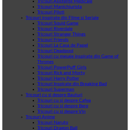
Tricouri Asistente Medicale
Tricouri Manichiurista
Tricouri Piloti
Tricouri inspirate din Filme si Seriale
Tricouri Squid Game
Tricouri Riverdale
Tricouri Stranger Things
Tricouri Friends
Tricouri La Casa de Papel
Tricouri Deadpool
Tricouri cu mesaje inspirate din Game of
Thrones
Tricouri PowerPuff Girls
Tricouri Rick and Morty
Tricouri Harry Potter
Tricouri Inspirate din Breaking Bad
Tricouri Superman
Tricouri cu si despre Bauturi
Tricouri cu si despre Cafea
Tricouri cu si despre Bere
Tricouri cu si despre Vin
Tricouri Anime
Tricouri Naruto
Tricouri Dragon Ball