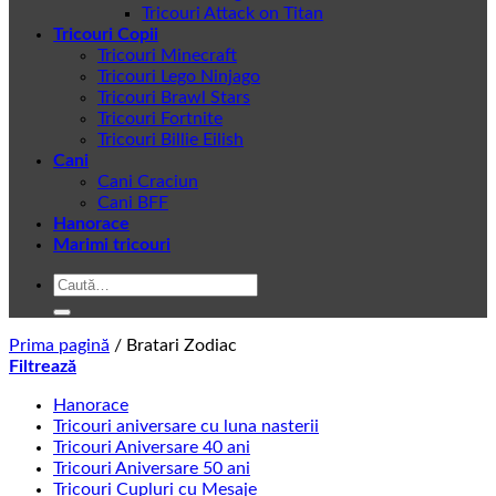
Tricouri Attack on Titan
Tricouri Copii
Tricouri Minecraft
Tricouri Lego Ninjago
Tricouri Brawl Stars
Tricouri Fortnite
Tricouri Billie Eilish
Cani
Cani Craciun
Cani BFF
Hanorace
Marimi tricouri
Caută
după:
Prima pagină
/
Bratari Zodiac
Filtrează
Hanorace
Tricouri aniversare cu luna nasterii
Tricouri Aniversare 40 ani
Tricouri Aniversare 50 ani
Tricouri Cupluri cu Mesaje