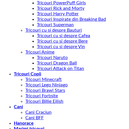
Tricouri PowerPuff Girls
Tricouri Rick and Morty
Tricouri Harry Potter
Tricouri Inspirate din Breaking Bad
Tricouri Superman
Tricouri cu si despre Bauturi
Tricouri cu si despre Cafea
Tricouri cu si despre Bere
Tricouri cu si despre Vin
Tricouri Anime
Tricouri Naruto
Tricouri Dragon Ball
Tricouri Attack on Titan
Tricouri Copii
Tricouri Minecraft
Tricouri Lego Ninjago
Tricouri Brawl Stars
Tricouri Fortnite
Tricouri Billie Eilish
Cani
Cani Craciun
Cani BFF
Hanorace
Marimi tricouri