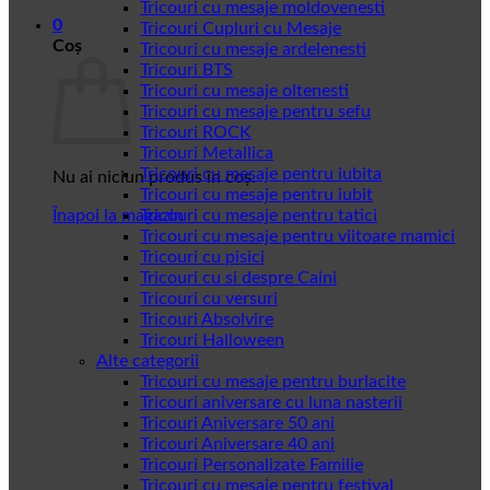
Tricouri cu mesaje moldovenesti
0
Tricouri Cupluri cu Mesaje
Coș
Tricouri cu mesaje ardelenesti
Tricouri BTS
Tricouri cu mesaje oltenesti
Tricouri cu mesaje pentru sefu
Tricouri ROCK
Tricouri Metallica
Tricouri cu mesaje pentru iubita
Nu ai niciun produs în coș.
Tricouri cu mesaje pentru iubit
Înapoi la magazin
Tricouri cu mesaje pentru tatici
Tricouri cu mesaje pentru viitoare mamici
Tricouri cu pisici
Tricouri cu si despre Caini
Tricouri cu versuri
Tricouri Absolvire
Tricouri Halloween
Alte categorii
Tricouri cu mesaje pentru burlacite
Tricouri aniversare cu luna nasterii
Tricouri Aniversare 50 ani
Tricouri Aniversare 40 ani
Tricouri Personalizate Familie
Tricouri cu mesaje pentru festival