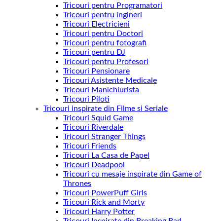
Tricouri pentru Programatori
Tricouri pentru ingineri
Tricouri Electricieni
Tricouri pentru Doctori
Tricouri pentru fotografi
Tricouri pentru DJ
Tricouri pentru Profesori
Tricouri Pensionare
Tricouri Asistente Medicale
Tricouri Manichiurista
Tricouri Piloti
Tricouri inspirate din Filme si Seriale
Tricouri Squid Game
Tricouri Riverdale
Tricouri Stranger Things
Tricouri Friends
Tricouri La Casa de Papel
Tricouri Deadpool
Tricouri cu mesaje inspirate din Game of
Thrones
Tricouri PowerPuff Girls
Tricouri Rick and Morty
Tricouri Harry Potter