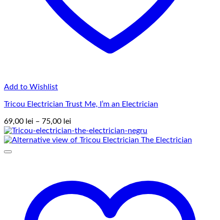
Add to Wishlist
Tricou Electrician Trust Me, I’m an Electrician
Interval
69,00
lei
–
75,00
lei
de
prețuri:
69,00 lei
până
la
75,00 lei