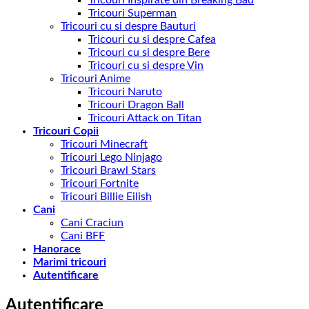
Tricouri Inspirate din Breaking Bad
Tricouri Superman
Tricouri cu si despre Bauturi
Tricouri cu si despre Cafea
Tricouri cu si despre Bere
Tricouri cu si despre Vin
Tricouri Anime
Tricouri Naruto
Tricouri Dragon Ball
Tricouri Attack on Titan
Tricouri Copii
Tricouri Minecraft
Tricouri Lego Ninjago
Tricouri Brawl Stars
Tricouri Fortnite
Tricouri Billie Eilish
Cani
Cani Craciun
Cani BFF
Hanorace
Marimi tricouri
Autentificare
Autentificare