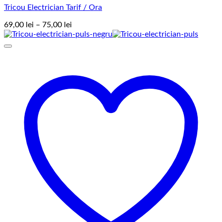
Tricou Electrician Tarif / Ora
Interval
69,00
lei
–
75,00
lei
de
prețuri:
69,00 lei
până
la
75,00 lei