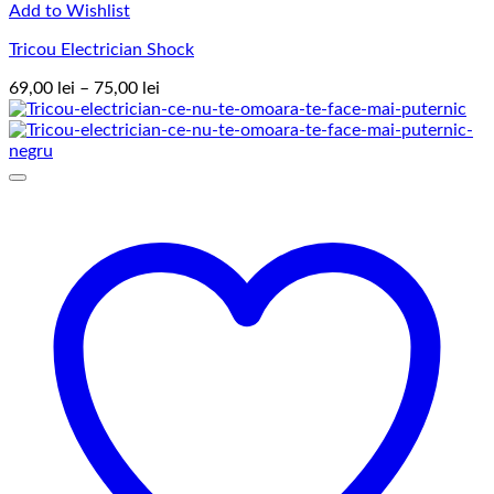
Add to Wishlist
Tricou Electrician Shock
Interval
69,00
lei
–
75,00
lei
de
prețuri:
69,00 lei
până
la
75,00 lei