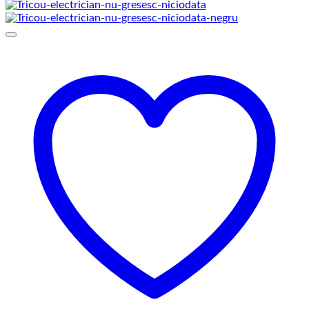
de
prețuri:
69,00 lei
până
la
75,00 lei