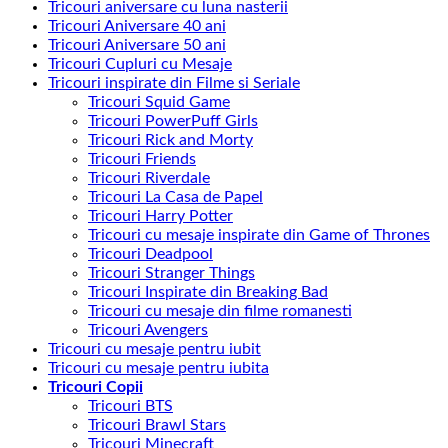
Tricouri aniversare cu luna nasterii
Tricouri Aniversare 40 ani
Tricouri Aniversare 50 ani
Tricouri Cupluri cu Mesaje
Tricouri inspirate din Filme si Seriale
Tricouri Squid Game
Tricouri PowerPuff Girls
Tricouri Rick and Morty
Tricouri Friends
Tricouri Riverdale
Tricouri La Casa de Papel
Tricouri Harry Potter
Tricouri cu mesaje inspirate din Game of Thrones
Tricouri Deadpool
Tricouri Stranger Things
Tricouri Inspirate din Breaking Bad
Tricouri cu mesaje din filme romanesti
Tricouri Avengers
Tricouri cu mesaje pentru iubit
Tricouri cu mesaje pentru iubita
Tricouri Copii
Tricouri BTS
Tricouri Brawl Stars
Tricouri Minecraft