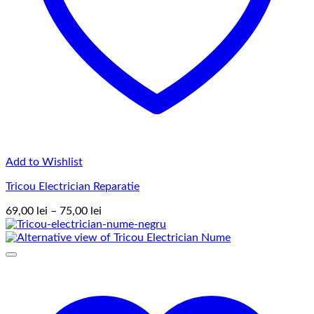
Add to Wishlist
Tricou Electrician Reparatie
Interval
69,00
lei
–
75,00
lei
de
prețuri:
69,00 lei
până
la
75,00 lei