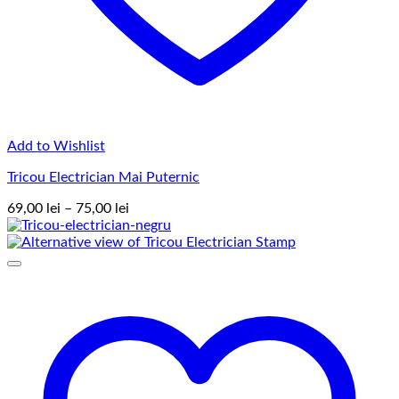
Add to Wishlist
Tricou Electrician Mai Puternic
Interval
69,00
lei
–
75,00
lei
de
prețuri:
69,00 lei
până
la
75,00 lei