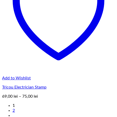
Add to Wishlist
Tricou Electrician Stamp
Interval
69,00
lei
–
75,00
lei
de
1
prețuri:
2
69,00 lei
până