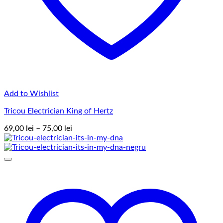
Add to Wishlist
Tricou Electrician King of Hertz
Interval
69,00
lei
–
75,00
lei
de
prețuri:
69,00 lei
până
la
75,00 lei