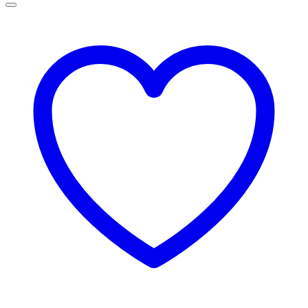
69,00 lei
până
la
75,00 lei