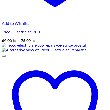
Add to Wishlist
Tricou Electrician Puls
Interval
69,00
lei
–
75,00
lei
de
prețuri:
69,00 lei
până
la
75,00 lei