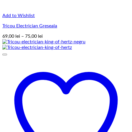
Add to Wishlist
Tricou Electrician Greseala
Interval
69,00
lei
–
75,00
lei
de
prețuri:
69,00 lei
până
la
75,00 lei