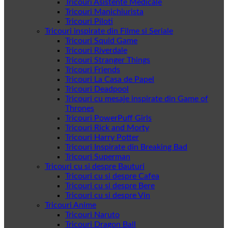
Tricouri Asistente Medicale
Tricouri Manichiurista
Tricouri Piloti
Tricouri inspirate din Filme si Seriale
Tricouri Squid Game
Tricouri Riverdale
Tricouri Stranger Things
Tricouri Friends
Tricouri La Casa de Papel
Tricouri Deadpool
Tricouri cu mesaje inspirate din Game of
Thrones
Tricouri PowerPuff Girls
Tricouri Rick and Morty
Tricouri Harry Potter
Tricouri Inspirate din Breaking Bad
Tricouri Superman
Tricouri cu si despre Bauturi
Tricouri cu si despre Cafea
Tricouri cu si despre Bere
Tricouri cu si despre Vin
Tricouri Anime
Tricouri Naruto
Tricouri Dragon Ball