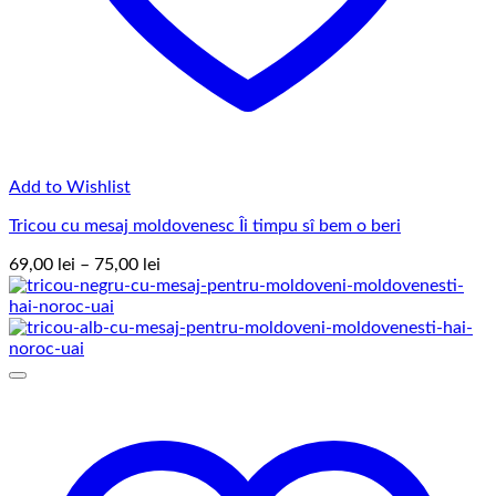
Add to Wishlist
Tricou cu mesaj moldovenesc Îi timpu sî bem o beri
Interval
69,00
lei
–
75,00
lei
de
prețuri:
69,00 lei
până
la
75,00 lei