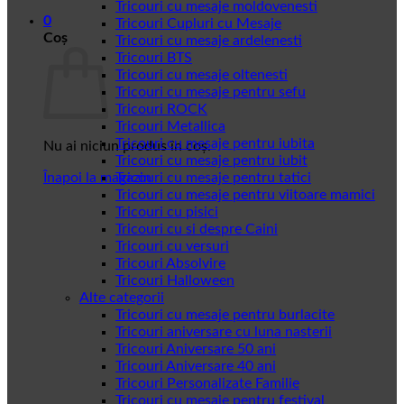
Tricouri cu mesaje moldovenesti
0
Tricouri Cupluri cu Mesaje
Coș
Tricouri cu mesaje ardelenesti
Tricouri BTS
Tricouri cu mesaje oltenesti
Tricouri cu mesaje pentru sefu
Tricouri ROCK
Tricouri Metallica
Tricouri cu mesaje pentru iubita
Nu ai niciun produs în coș.
Tricouri cu mesaje pentru iubit
Înapoi la magazin
Tricouri cu mesaje pentru tatici
Tricouri cu mesaje pentru viitoare mamici
Tricouri cu pisici
Tricouri cu si despre Caini
Tricouri cu versuri
Tricouri Absolvire
Tricouri Halloween
Alte categorii
Tricouri cu mesaje pentru burlacite
Tricouri aniversare cu luna nasterii
Tricouri Aniversare 50 ani
Tricouri Aniversare 40 ani
Tricouri Personalizate Familie
Tricouri cu mesaje pentru festival