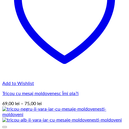
Add to Wishlist
Tricou cu mesaj moldovenesc Îmi pla?i
Interval
69,00
lei
–
75,00
lei
de
prețuri:
69,00 lei
până