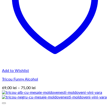
Add to Wishlist
Tricou Funny Alcohol
Interval
69,00
lei
–
75,00
lei
de
prețuri:
69,00 lei
până