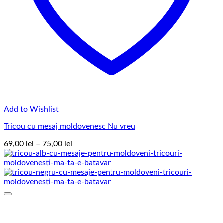
Add to Wishlist
Tricou cu mesaj moldovenesc Nu vreu
Interval
69,00
lei
–
75,00
lei
de
prețuri:
69,00 lei
până
la
75,00 lei