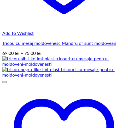
Add to Wishlist
Tricou cu mesaj moldovenesc Mândru c? sunt moldovean
Interval
69,00
lei
–
75,00
lei
de
prețuri:
69,00 lei
până
la
75,00 lei