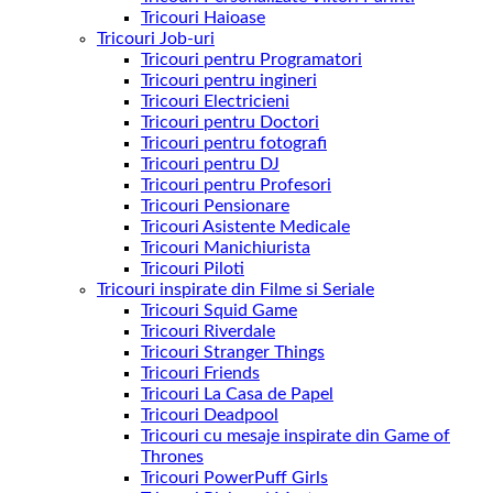
Tricouri Haioase
Tricouri Job-uri
Tricouri pentru Programatori
Tricouri pentru ingineri
Tricouri Electricieni
Tricouri pentru Doctori
Tricouri pentru fotografi
Tricouri pentru DJ
Tricouri pentru Profesori
Tricouri Pensionare
Tricouri Asistente Medicale
Tricouri Manichiurista
Tricouri Piloti
Tricouri inspirate din Filme si Seriale
Tricouri Squid Game
Tricouri Riverdale
Tricouri Stranger Things
Tricouri Friends
Tricouri La Casa de Papel
Tricouri Deadpool
Tricouri cu mesaje inspirate din Game of
Thrones
Tricouri PowerPuff Girls