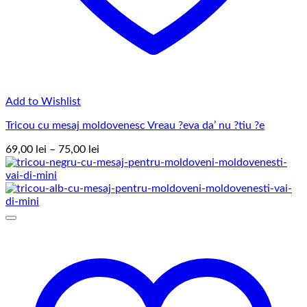
Add to Wishlist
Tricou cu mesaj moldovenesc Vreau ?eva da’ nu ?tiu ?e
Interval
69,00
lei
–
75,00
lei
de
prețuri:
69,00 lei
până
la
75,00 lei