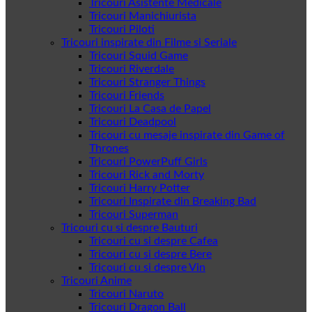
Tricouri Asistente Medicale
Tricouri Manichiurista
Tricouri Piloti
Tricouri inspirate din Filme si Seriale
Tricouri Squid Game
Tricouri Riverdale
Tricouri Stranger Things
Tricouri Friends
Tricouri La Casa de Papel
Tricouri Deadpool
Tricouri cu mesaje inspirate din Game of
Thrones
Tricouri PowerPuff Girls
Tricouri Rick and Morty
Tricouri Harry Potter
Tricouri Inspirate din Breaking Bad
Tricouri Superman
Tricouri cu si despre Bauturi
Tricouri cu si despre Cafea
Tricouri cu si despre Bere
Tricouri cu si despre Vin
Tricouri Anime
Tricouri Naruto
Tricouri Dragon Ball