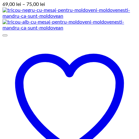
Interval
69,00
lei
–
75,00
lei
de
prețuri:
69,00 lei
până
la
75,00 lei