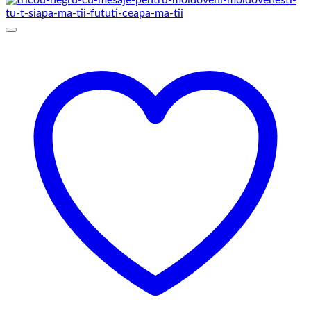
până
la
75,00 lei