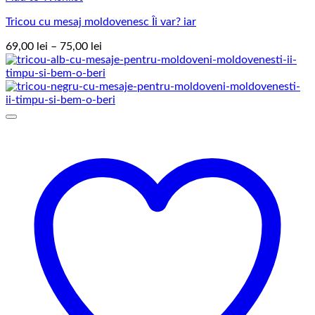
Tricou cu mesaj moldovenesc Îi var? iar
Interval
69,00
lei
–
75,00
lei
de
prețuri:
69,00 lei
până
la
75,00 lei