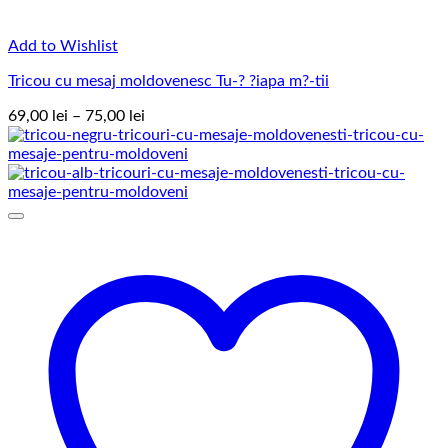
Add to Wishlist
Tricou cu mesaj moldovenesc Tu-? ?iapa m?-tii
Interval
69,00
lei
–
75,00
lei
de
prețuri:
69,00 lei
până
la
75,00 lei