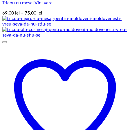
Tricou cu mesaj Vini vara
Interval
69,00
lei
–
75,00
lei
de
prețuri:
69,00 lei
până
la
75,00 lei