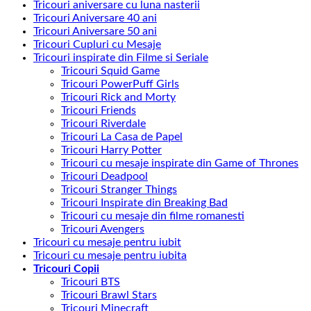
Tricouri aniversare cu luna nasterii
Tricouri Aniversare 40 ani
Tricouri Aniversare 50 ani
Tricouri Cupluri cu Mesaje
Tricouri inspirate din Filme si Seriale
Tricouri Squid Game
Tricouri PowerPuff Girls
Tricouri Rick and Morty
Tricouri Friends
Tricouri Riverdale
Tricouri La Casa de Papel
Tricouri Harry Potter
Tricouri cu mesaje inspirate din Game of Thrones
Tricouri Deadpool
Tricouri Stranger Things
Tricouri Inspirate din Breaking Bad
Tricouri cu mesaje din filme romanesti
Tricouri Avengers
Tricouri cu mesaje pentru iubit
Tricouri cu mesaje pentru iubita
Tricouri Copii
Tricouri BTS
Tricouri Brawl Stars
Tricouri Minecraft