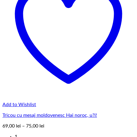
Add to Wishlist
Tricou cu mesaj moldovenesc Hai noroc, u?i!
Interval
69,00
lei
–
75,00
lei
de
1