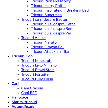
Tricouri Rick and Morty
Tricouri Harry Potter
Tricouri Inspirate din Breaking Bad
Tricouri Superman
Tricouri cu si despre Bauturi
Tricouri cu si despre Cafea
Tricouri cu si despre Bere
Tricouri cu si despre Vin
Tricouri Anime
Tricouri Naruto
Tricouri Dragon Ball
Tricouri Attack on Titan
Tricouri Copii
Tricouri Minecraft
Tricouri Lego Ninjago
Tricouri Brawl Stars
Tricouri Fortnite
Tricouri Billie Eilish
Cani
Cani Craciun
Cani BFF
Hanorace
Marimi tricouri
Autentificare