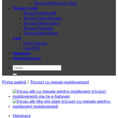
Tricouri Attack on Titan
Tricouri Copii
Tricouri Minecraft
Tricouri Lego Ninjago
Tricouri Brawl Stars
Tricouri Fortnite
Tricouri Billie Eilish
Cani
Cani Craciun
Cani BFF
Hanorace
Marimi tricouri
Caută
după:
Prima pagină
/
Tricouri cu mesaje moldovenesti
Hanorace