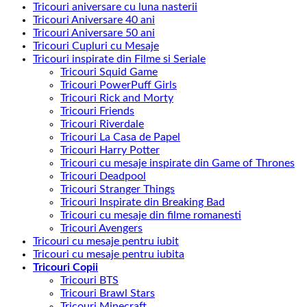
Tricouri aniversare cu luna nasterii
Tricouri Aniversare 40 ani
Tricouri Aniversare 50 ani
Tricouri Cupluri cu Mesaje
Tricouri inspirate din Filme si Seriale
Tricouri Squid Game
Tricouri PowerPuff Girls
Tricouri Rick and Morty
Tricouri Friends
Tricouri Riverdale
Tricouri La Casa de Papel
Tricouri Harry Potter
Tricouri cu mesaje inspirate din Game of Thrones
Tricouri Deadpool
Tricouri Stranger Things
Tricouri Inspirate din Breaking Bad
Tricouri cu mesaje din filme romanesti
Tricouri Avengers
Tricouri cu mesaje pentru iubit
Tricouri cu mesaje pentru iubita
Tricouri Copii
Tricouri BTS
Tricouri Brawl Stars
Tricouri Minecraft