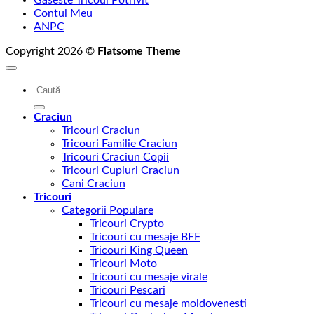
Contul Meu
ANPC
Copyright 2026 ©
Flatsome Theme
Caută
după:
Craciun
Tricouri Craciun
Tricouri Familie Craciun
Tricouri Craciun Copii
Tricouri Cupluri Craciun
Cani Craciun
Tricouri
Categorii Populare
Tricouri Crypto
Tricouri cu mesaje BFF
Tricouri King Queen
Tricouri Moto
Tricouri cu mesaje virale
Tricouri Pescari
Tricouri cu mesaje moldovenesti