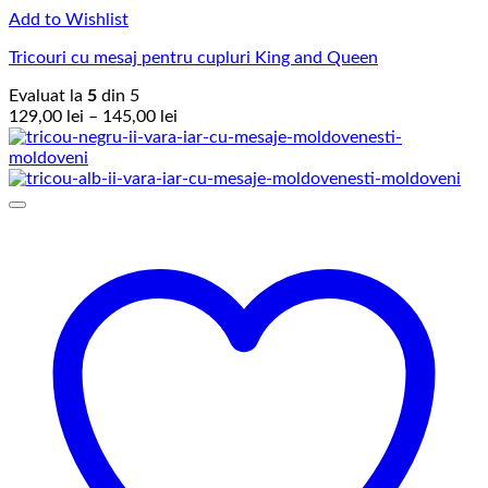
Add to Wishlist
Tricouri cu mesaj pentru cupluri King and Queen
Evaluat la
5
din 5
Interval
129,00
lei
–
145,00
lei
de
prețuri:
129,00 lei
până
la
145,00 lei