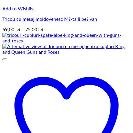
Add to Wishlist
Tricou cu mesaj moldovenesc M?-ta îi be?ivan
Interval
69,00
lei
–
75,00
lei
de
prețuri:
69,00 lei
până
la
75,00 lei