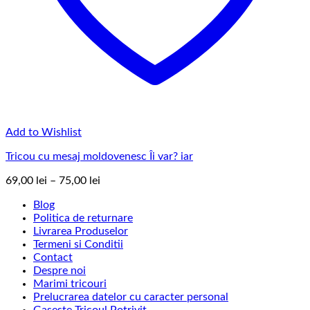
Add to Wishlist
Tricou cu mesaj moldovenesc Îi var? iar
Interval
69,00
lei
–
75,00
lei
de
Blog
prețuri:
Politica de returnare
69,00 lei
Livrarea Produselor
până
Termeni si Conditii
la
Contact
75,00 lei
Despre noi
Marimi tricouri
Prelucrarea datelor cu caracter personal
Gaseste Tricoul Potrivit