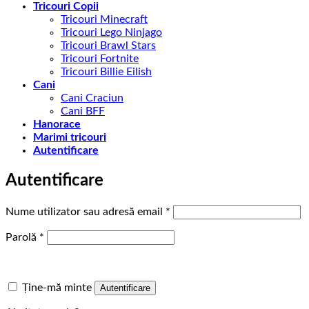
Tricouri Copii
Tricouri Minecraft
Tricouri Lego Ninjago
Tricouri Brawl Stars
Tricouri Fortnite
Tricouri Billie Eilish
Cani
Cani Craciun
Cani BFF
Hanorace
Marimi tricouri
Autentificare
Autentificare
Obligatoriu
Nume utilizator sau adresă email
*
Obligatoriu
Parolă
*
Ține-mă minte
Autentificare