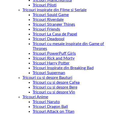
Tricouri Manichiurista
Tricouri Piloti
Tricouri inspirate din Filme si Seriale
Tricouri Squid Game
Tricouri Riverdale
Tricouri Stranger Things
Tricouri Friends
Tricouri La Casa de Papel
Tricouri Deadpool
Tricouri cu mesaje inspirate din Game of
Thrones
Tricouri PowerPuff Girls
Tricouri Rick and Morty
Tricouri Harry Potter
Tricouri Inspirate din Breaking Bad
Tricouri Superman
Tricouri cu si despre Bauturi
Tricouri cu si despre Cafea
Tricouri cu si despre Bere
Tricouri cu si despre Vin
Tricouri Anime
Tricouri Naruto
Tricouri Dragon Ball
Tricouri Attack on Titan