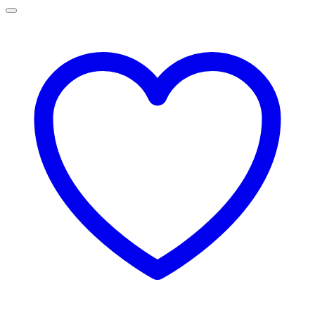
69,00 lei
până
la
75,00 lei