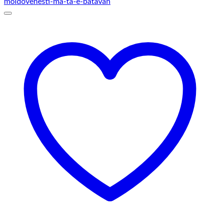
până
la
145,00 lei