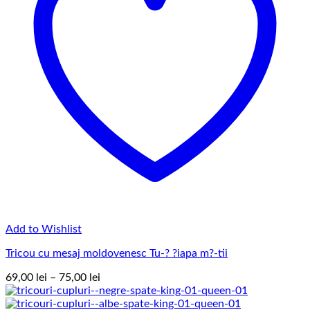
Add to Wishlist
Tricou cu mesaj moldovenesc Tu-? ?iapa m?-tii
Interval
69,00
lei
–
75,00
lei
de
prețuri: