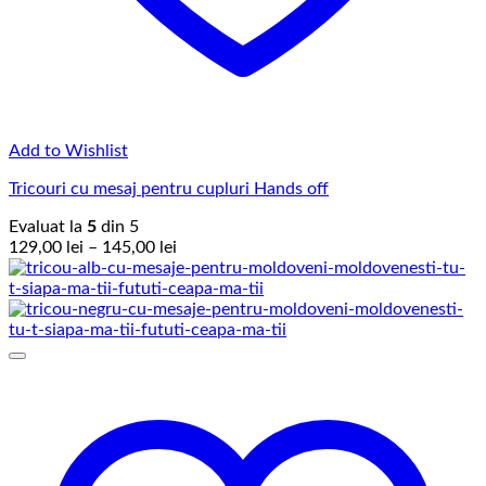
Add to Wishlist
Tricouri cu mesaj pentru cupluri Hands off
Evaluat la
5
din 5
Interval
129,00
lei
–
145,00
lei
de
prețuri:
129,00 lei
până
la
145,00 lei