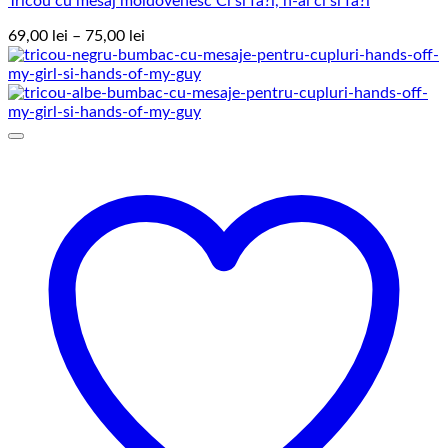
Tricou cu mesaj moldovenesc Ci sî fa?i, n-ai ci sî fa?i
Interval
69,00
lei
–
75,00
lei
de
prețuri:
69,00 lei
până
la
75,00 lei