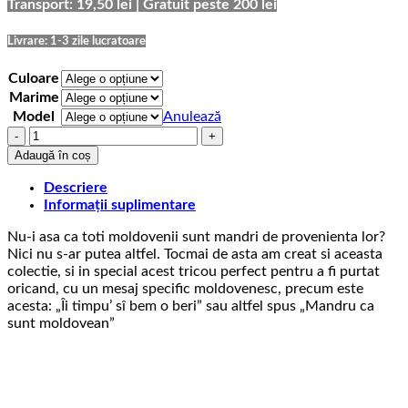
prețuri:
Transport: 19,50 lei | Gratuit peste 200 lei
69,00 lei
până
Livrare: 1-3 zile lucratoare
la
75,00 lei
Culoare
Marime
Model
Anulează
Cantitate
Tricou
Adaugă în coș
cu
mesaj
Descriere
moldovenesc
Informații suplimentare
Mândru
Nu-i asa ca toti moldovenii sunt mandri de provenienta lor?
c?
Nici nu s-ar putea altfel. Tocmai de asta am creat si aceasta
sunt
colectie, si in special acest tricou perfect pentru a fi purtat
moldovean
oricand, cu un mesaj specific moldovenesc, precum este
acesta: „Îi timpu’ sî bem o beri” sau altfel spus „Mandru ca
sunt moldovean”