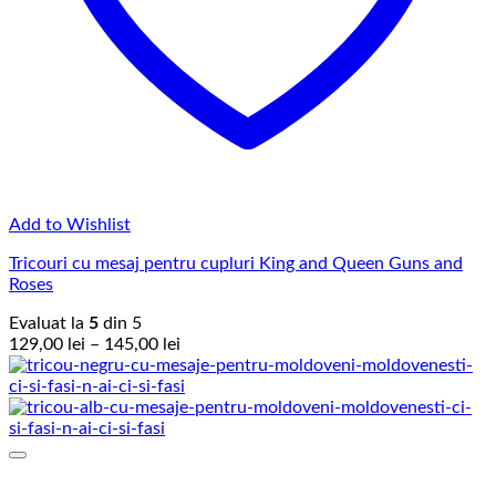
Add to Wishlist
Tricouri cu mesaj pentru cupluri King and Queen Guns and
Roses
Evaluat la
5
din 5
Interval
129,00
lei
–
145,00
lei
de
prețuri:
129,00 lei
până
la
145,00 lei