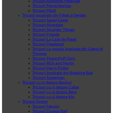
Tricouri Asistente Medicale
Tricouri Manichiurista
Tricouri Piloti
Tricouri inspirate din Filme si Seriale
Tricouri Squid Game
Tricouri Riverdale
Tricouri Stranger Things
Tricouri Friends
Tricouri La Casa de Papel
Tricouri Deadpool
Tricouri cu mesaje inspirate din Game of
Thrones
Tricouri PowerPuff Girls
Tricouri Rick and Morty
Tricouri Harry Potter
Tricouri Inspirate din Breaking Bad
Tricouri Superman
Tricouri cu si despre Bauturi
Tricouri cu si despre Cafea
Tricouri cu si despre Bere
Tricouri cu si despre Vin
Tricouri Anime
Tricouri Naruto
Tricouri Dragon Ball