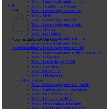
Tricouri cu mesaje moldovenesti
0
Tricouri Cupluri cu Mesaje
Coș
Tricouri cu mesaje ardelenesti
Tricouri BTS
Tricouri cu mesaje oltenesti
Tricouri cu mesaje pentru sefu
Tricouri ROCK
Tricouri Metallica
Tricouri cu mesaje pentru iubita
Nu ai niciun produs în coș.
Tricouri cu mesaje pentru iubit
Înapoi la magazin
Tricouri cu mesaje pentru tatici
Tricouri cu mesaje pentru viitoare mamici
Tricouri cu pisici
Tricouri cu si despre Caini
Tricouri cu versuri
Tricouri Absolvire
Tricouri Halloween
Alte categorii
Tricouri cu mesaje pentru burlacite
Tricouri aniversare cu luna nasterii
Tricouri Aniversare 50 ani
Tricouri Aniversare 40 ani
Tricouri Personalizate Familie
Tricouri cu mesaje pentru festival