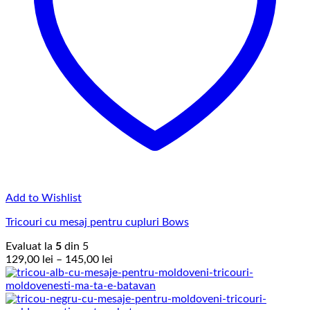
Add to Wishlist
Tricouri cu mesaj pentru cupluri Bows
Evaluat la
5
din 5
Interval
129,00
lei
–
145,00
lei
de
prețuri:
129,00 lei