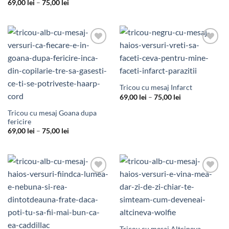
de
Interval
69,00
lei
–
75,00
lei
prețuri:
de
69,00 lei
prețuri:
până
69,00 lei
la
până
75,00 lei
la
75,00 lei
Add to
Add to
Wishlist
Wishlist
Tricou cu mesaj Infarct
Interval
69,00
lei
–
75,00
lei
de
prețuri:
Tricou cu mesaj Goana dupa
69,00 lei
fericire
până
la
Interval
69,00
lei
–
75,00
lei
75,00 lei
de
prețuri:
69,00 lei
până
la
75,00 lei
Add to
Add to
Wishlist
Wishlist
Tricou cu mesaj Altcineva