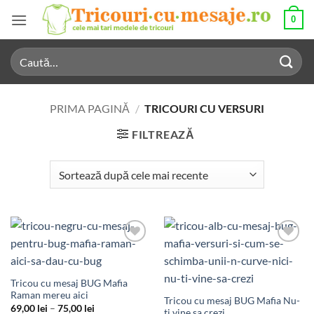
Skip
0
to
content
Caută
după:
PRIMA PAGINĂ
/
TRICOURI CU VERSURI
FILTREAZĂ
Add to
Add to
Wishlist
Wishlist
Tricou cu mesaj BUG Mafia
Raman mereu aici
Tricou cu mesaj BUG Mafia Nu-
Interval
69,00
lei
–
75,00
lei
ti vine sa crezi