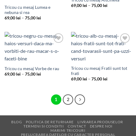
Interval
69,00
lei
–
75,00
lei
Tricou cu mesaj Lumea e
de
nebuna si rea
prețuri:
69,00 lei
Interval
69,00
lei
–
75,00
lei
până
de
la
prețuri:
75,00 lei
69,00 lei
până
la
75,00 lei
Add to
Add to
Wishlist
Wishlist
Tricou cu mesaj Fratii sunt tot
Tricou cu mesaj Vorbe de rau
frati
Interval
69,00
lei
–
75,00
lei
de
Interval
69,00
lei
–
75,00
lei
prețuri:
de
69,00 lei
prețuri:
până
69,00 lei
la
până
75,00 lei
la
1
2
75,00 lei
BLOG
POLITICA DE RETURNARE
LIVRAREA PRODUSELOR
TERMENI SI CONDITII
CONTACT
DESPRE NOI
MARIMI TRICOURI
PRELUCRAREA DATELOR CU CARACTER PERSONAL