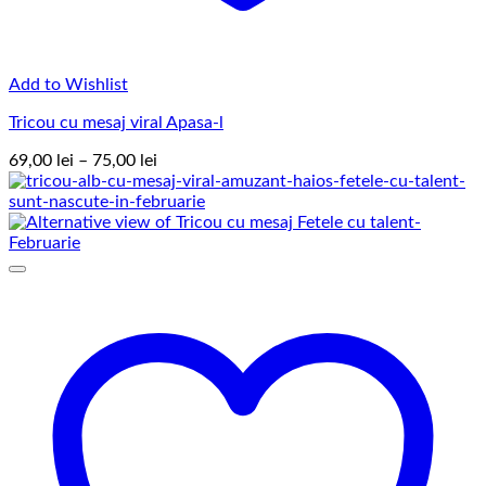
Add to Wishlist
Tricou cu mesaj viral Apasa-l
Interval
69,00
lei
–
75,00
lei
de
prețuri:
69,00 lei
până
la
75,00 lei