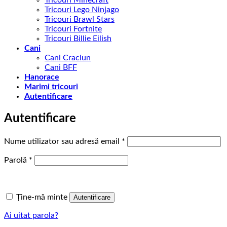
Tricouri Lego Ninjago
Tricouri Brawl Stars
Tricouri Fortnite
Tricouri Billie Eilish
Cani
Cani Craciun
Cani BFF
Hanorace
Marimi tricouri
Autentificare
Autentificare
Obligatoriu
Nume utilizator sau adresă email
*
Obligatoriu
Parolă
*
Ține-mă minte
Autentificare
Ai uitat parola?