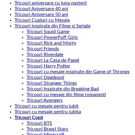
Tricouri aniversare cu luna nasterii
Tricouri Aniversare 40 ani
Tricouri Aniversare 50 ani
Tricouri Cupluri cu Mesaje
Tricouri inspirate din Filme si Seriale
Tricouri Squid Game
Tricouri PowerPuff Girls
Tricouri Rick and Morty
Tricouri Friends
Tricouri Riverdale
Tricouri La Casa de Papel
Tricouri Harry Potter
Tricouri cu mesaje inspirate din Game of Thrones
Tricouri Deadpool
Tricouri Stranger Things
Tricouri Inspirate din Breaking Bad
Tricouri cu mesaje din filme romanesti
Tricouri Avengers
Tricouri cu mesaje pentru iubit
Tricouri cu mesaje pentru iubita
Tricouri Copii
Tricouri BTS
Tricouri Brawl Stars
Tricouri Minecraft