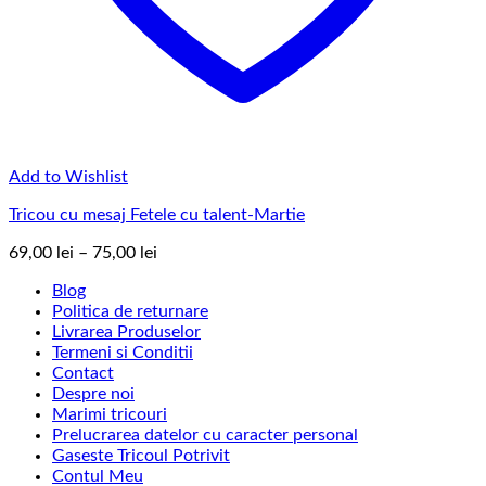
Add to Wishlist
Tricou cu mesaj Fetele cu talent-Martie
Interval
69,00
lei
–
75,00
lei
de
Blog
prețuri:
Politica de returnare
69,00 lei
Livrarea Produselor
până
Termeni si Conditii
la
Contact
75,00 lei
Despre noi
Marimi tricouri
Prelucrarea datelor cu caracter personal
Gaseste Tricoul Potrivit
Contul Meu