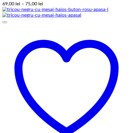
Interval
69,00
lei
–
75,00
lei
de
prețuri:
69,00 lei
până
la
75,00 lei