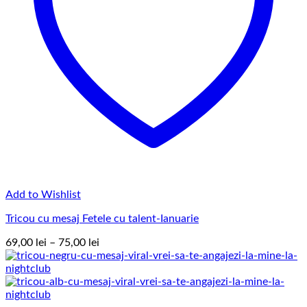
Add to Wishlist
Tricou cu mesaj Fetele cu talent-Ianuarie
Interval
69,00
lei
–
75,00
lei
de
prețuri:
69,00 lei
până
la