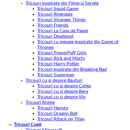
Tricouri inspirate din Filme si Seriale
Tricouri Squid Game
Tricouri Riverdale
Tricouri Stranger Things
Tricouri Friends
Tricouri La Casa de Papel
Tricouri Deadpool
Tricouri cu mesaje inspirate din Game of
Thrones
Tricouri PowerPuff Girls
Tricouri Rick and Morty
Tricouri Harry Potter
Tricouri Inspirate din Breaking Bad
Tricouri Superman
Tricouri cu si despre Bauturi
Tricouri cu si despre Cafea
Tricouri cu si despre Bere
Tricouri cu si despre Vin
Tricouri Anime
Tricouri Naruto
Tricouri Dragon Ball
Tricouri Attack on Titan
Tricouri Copii
Tricouri Minecraft