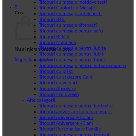
Tricouri cu mesaje moldovenesti
0
Tricouri Cupluri cu Mesaje
Coș
Tricouri cu mesaje ardelenesti
Tricouri BTS
Tricouri cu mesaje oltenesti
Tricouri cu mesaje pentru sefu
Tricouri ROCK
Tricouri Metallica
Tricouri cu mesaje pentru iubita
Nu ai niciun produs în coș.
Tricouri cu mesaje pentru iubit
Înapoi la magazin
Tricouri cu mesaje pentru tatici
Tricouri cu mesaje pentru viitoare mamici
Tricouri cu pisici
Tricouri cu si despre Caini
Tricouri cu versuri
Tricouri Absolvire
Tricouri Halloween
Alte categorii
Tricouri cu mesaje pentru burlacite
Tricouri aniversare cu luna nasterii
Tricouri Aniversare 50 ani
Tricouri Aniversare 40 ani
Tricouri Personalizate Familie
Tricouri cu mesaje pentru festival