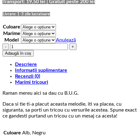
prețuri:
Transport: 19,50 lei | Gratuit peste 200 lei
69,00 lei
până
Livrare: 1-3 zile lucratoare
la
75,00 lei
Culoare
Marime
Model
Anulează
Cantitate
Tricou
Adaugă în coș
cu
mesaj
Descriere
BUG
Informații suplimentare
Mafia
Recenzii (0)
Raman
Marimi tricouri
mereu
Raman mereu aici sa dau cu B.U.G.
aici
Daca si tie ti-a placut aceasta melodie, iti va placea, cu
siguranta, sa porti un tricou cu versurile acestea. Spune exact
ce gandesti purtand un tricou cu un mesaj ca acesta!
Culoare
Alb, Negru