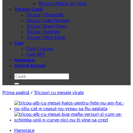
Tricouri Attack on Titan
Tricouri Copii
Tricouri Minecraft
Tricouri Lego Ninjago
Tricouri Brawl Stars
Tricouri Fortnite
Tricouri Billie Eilish
Cani
Cani Craciun
Cani BFF
Hanorace
Marimi tricouri
Caută
după:
Prima pagină
/
Tricouri cu mesaje virale
Hanorace