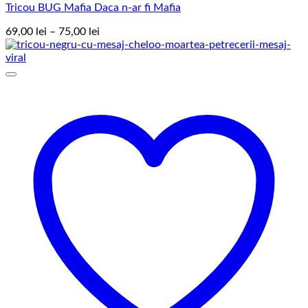
Tricou BUG Mafia Daca n-ar fi Mafia
Interval
69,00
lei
–
75,00
lei
de
prețuri:
69,00 lei
până
la
75,00 lei