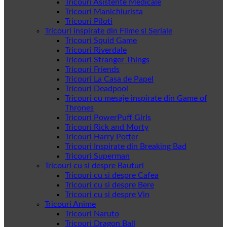
Tricouri Asistente Medicale
Tricouri Manichiurista
Tricouri Piloti
Tricouri inspirate din Filme si Seriale
Tricouri Squid Game
Tricouri Riverdale
Tricouri Stranger Things
Tricouri Friends
Tricouri La Casa de Papel
Tricouri Deadpool
Tricouri cu mesaje inspirate din Game of
Thrones
Tricouri PowerPuff Girls
Tricouri Rick and Morty
Tricouri Harry Potter
Tricouri Inspirate din Breaking Bad
Tricouri Superman
Tricouri cu si despre Bauturi
Tricouri cu si despre Cafea
Tricouri cu si despre Bere
Tricouri cu si despre Vin
Tricouri Anime
Tricouri Naruto
Tricouri Dragon Ball