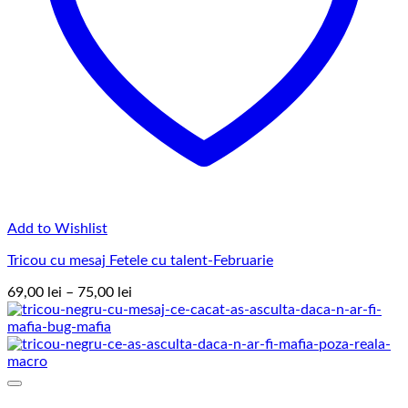
Add to Wishlist
Tricou cu mesaj Fetele cu talent-Februarie
Interval
69,00
lei
–
75,00
lei
de
prețuri:
69,00 lei
până
la
75,00 lei