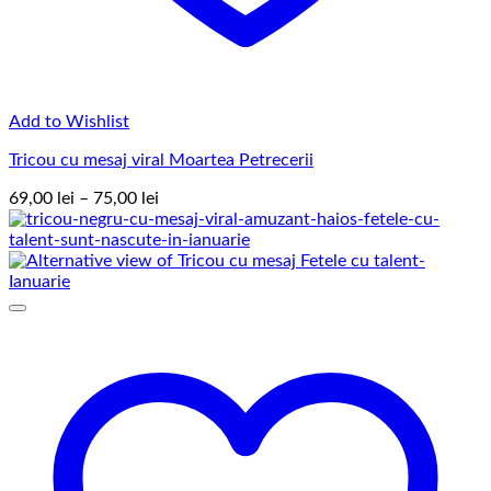
Add to Wishlist
Tricou cu mesaj viral Moartea Petrecerii
Interval
69,00
lei
–
75,00
lei
de
prețuri:
69,00 lei
până
la
75,00 lei