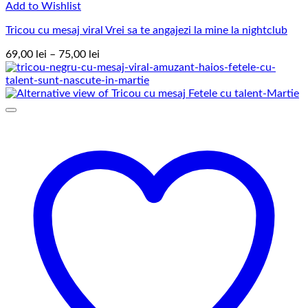
Add to Wishlist
Tricou cu mesaj viral Vrei sa te angajezi la mine la nightclub
Interval
69,00
lei
–
75,00
lei
de
prețuri:
69,00 lei
până
la
75,00 lei