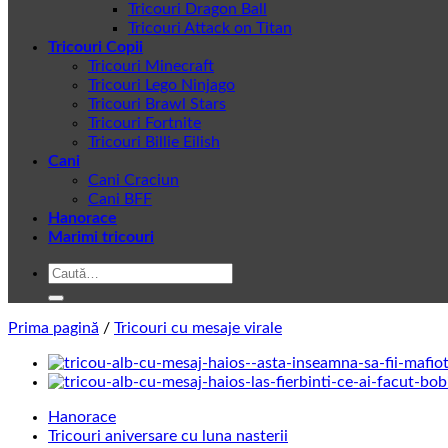
Tricouri Dragon Ball
Tricouri Attack on Titan
Tricouri Copii
Tricouri Minecraft
Tricouri Lego Ninjago
Tricouri Brawl Stars
Tricouri Fortnite
Tricouri Billie Eilish
Cani
Cani Craciun
Cani BFF
Hanorace
Marimi tricouri
Caută
după:
Prima pagină
/
Tricouri cu mesaje virale
Hanorace
Tricouri aniversare cu luna nasterii