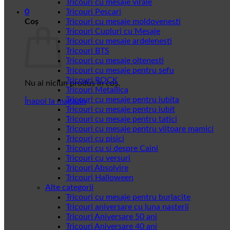
Tricouri cu mesaje virale
0
Tricouri Pescari
Coș
Tricouri cu mesaje moldovenesti
Tricouri Cupluri cu Mesaje
Tricouri cu mesaje ardelenesti
Tricouri BTS
Tricouri cu mesaje oltenesti
Tricouri cu mesaje pentru sefu
Tricouri ROCK
Nu ai niciun produs în coș.
Tricouri Metallica
Tricouri cu mesaje pentru iubita
Înapoi la magazin
Tricouri cu mesaje pentru iubit
Tricouri cu mesaje pentru tatici
Tricouri cu mesaje pentru viitoare mamici
Tricouri cu pisici
Tricouri cu si despre Caini
Tricouri cu versuri
Tricouri Absolvire
Tricouri Halloween
Alte categorii
Tricouri cu mesaje pentru burlacite
Tricouri aniversare cu luna nasterii
Tricouri Aniversare 50 ani
Tricouri Aniversare 40 ani