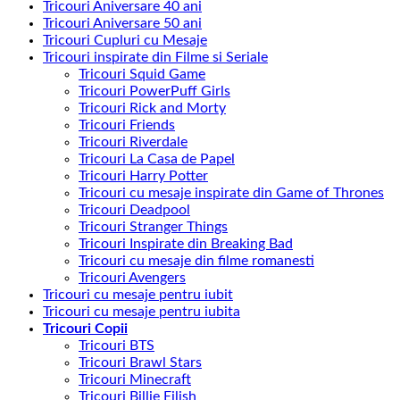
Tricouri Aniversare 40 ani
Tricouri Aniversare 50 ani
Tricouri Cupluri cu Mesaje
Tricouri inspirate din Filme si Seriale
Tricouri Squid Game
Tricouri PowerPuff Girls
Tricouri Rick and Morty
Tricouri Friends
Tricouri Riverdale
Tricouri La Casa de Papel
Tricouri Harry Potter
Tricouri cu mesaje inspirate din Game of Thrones
Tricouri Deadpool
Tricouri Stranger Things
Tricouri Inspirate din Breaking Bad
Tricouri cu mesaje din filme romanesti
Tricouri Avengers
Tricouri cu mesaje pentru iubit
Tricouri cu mesaje pentru iubita
Tricouri Copii
Tricouri BTS
Tricouri Brawl Stars
Tricouri Minecraft
Tricouri Billie Eilish