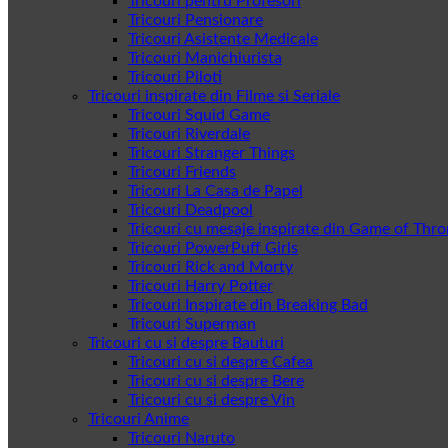
Tricouri pentru Profesori
Tricouri Pensionare
Tricouri Asistente Medicale
Tricouri Manichiurista
Tricouri Piloti
Tricouri inspirate din Filme si Seriale
Tricouri Squid Game
Tricouri Riverdale
Tricouri Stranger Things
Tricouri Friends
Tricouri La Casa de Papel
Tricouri Deadpool
Tricouri cu mesaje inspirate din Game of Thr
Tricouri PowerPuff Girls
Tricouri Rick and Morty
Tricouri Harry Potter
Tricouri Inspirate din Breaking Bad
Tricouri Superman
Tricouri cu si despre Bauturi
Tricouri cu si despre Cafea
Tricouri cu si despre Bere
Tricouri cu si despre Vin
Tricouri Anime
Tricouri Naruto