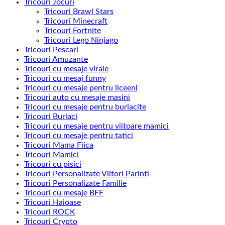
Tricouri Jocuri
Tricouri Brawl Stars
Tricouri Minecraft
Tricouri Fortnite
Tricouri Lego Ninjago
Tricouri Pescari
Tricouri Amuzante
Tricouri cu mesaje virale
Tricouri cu mesaj funny
Tricouri cu mesaje pentru liceeni
Tricouri auto cu mesaje masini
Tricouri cu mesaje pentru burlacite
Tricouri Burlaci
Tricouri cu mesaje pentru viitoare mamici
Tricouri cu mesaje pentru tatici
Tricouri Mama Fiica
Tricouri Mamici
Tricouri cu pisici
Tricouri Personalizate Viitori Parinti
Tricouri Personalizate Familie
Tricouri cu mesaje BFF
Tricouri Haioase
Tricouri ROCK
Tricouri Crypto