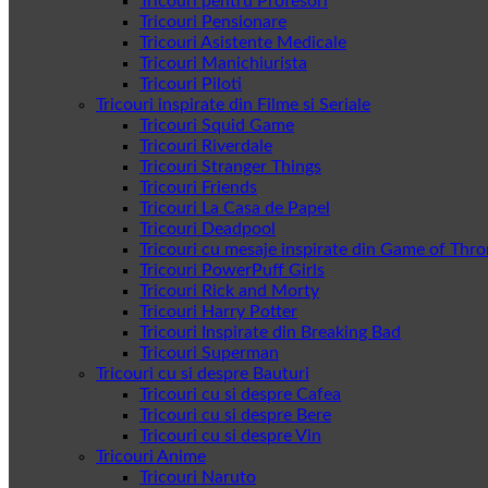
Tricouri pentru Profesori
Tricouri Pensionare
Tricouri Asistente Medicale
Tricouri Manichiurista
Tricouri Piloti
Tricouri inspirate din Filme si Seriale
Tricouri Squid Game
Tricouri Riverdale
Tricouri Stranger Things
Tricouri Friends
Tricouri La Casa de Papel
Tricouri Deadpool
Tricouri cu mesaje inspirate din Game of Thr
Tricouri PowerPuff Girls
Tricouri Rick and Morty
Tricouri Harry Potter
Tricouri Inspirate din Breaking Bad
Tricouri Superman
Tricouri cu si despre Bauturi
Tricouri cu si despre Cafea
Tricouri cu si despre Bere
Tricouri cu si despre Vin
Tricouri Anime
Tricouri Naruto