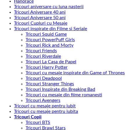
Hanorace
recente
Tricouri aniversare cu luna nasterii
Tricouri Aniversare 40 ani
Tricouri Aniversare 50 ani
Tricouri Cupluri cu Mesaje
Tricouri inspirate din Filme si Seriale
Tricouri Squid Game
Tricouri PowerPuff Girls
Tricouri Rick and Morty
Tricouri Friends
Tricouri Riverdale
Tricouri La Casa de Papel
Tricouri Harry Potter
Tricouri cu mesaje inspirate din Game of Thrones
Tricouri Deadpool
Tricouri Stranger Things
Tricouri Inspirate din Breaking Bad
Tricouri cu mesaje din filme romanesti
Tricouri Avengers
Tricouri cu mesaje pentru iubit
Tricouri cu mesaje pentru iubita
Tricouri Copii
Tricouri BTS
Tricouri Brawl Stars