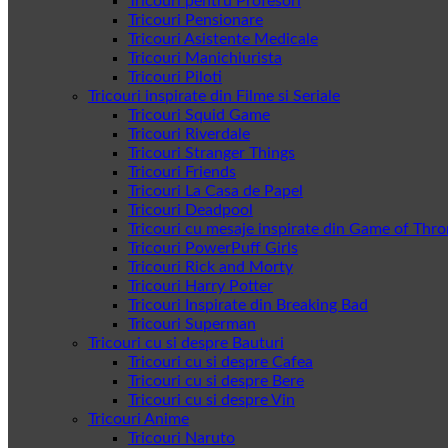
Tricouri pentru Profesori
Tricouri Pensionare
Tricouri Asistente Medicale
Tricouri Manichiurista
Tricouri Piloti
Tricouri inspirate din Filme si Seriale
Tricouri Squid Game
Tricouri Riverdale
Tricouri Stranger Things
Tricouri Friends
Tricouri La Casa de Papel
Tricouri Deadpool
Tricouri cu mesaje inspirate din Game of Thr
Tricouri PowerPuff Girls
Tricouri Rick and Morty
Tricouri Harry Potter
Tricouri Inspirate din Breaking Bad
Tricouri Superman
Tricouri cu si despre Bauturi
Tricouri cu si despre Cafea
Tricouri cu si despre Bere
Tricouri cu si despre Vin
Tricouri Anime
Tricouri Naruto